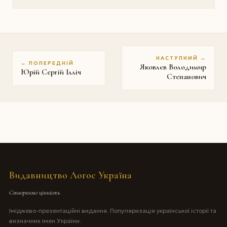
НАСТУПНИЙ →
← ПОПЕРЕДНІЙ
Яковлєв Володимир
Юрій Сергій Iлліч
Степанович
Видавництво Логос Україна
Створюємо цінність
Іміджево-презентаційні видання. Популяризація української історії та
визначних імен України.