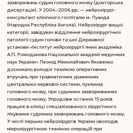
захворювань судин головного мозку (докторська
дисертація). У 2004–2006 рр. — нейрохірург-
консультант клінічного госпіталю м. Луанда
(Народна Республіка Ангола). Нейрохірург вищої
категорії, завідувач відділення нейрохірургічної
патології судин голови та шиї Державної
установи «Інститут нейрохірургії імені академіка
А.П. Ромоданова Національної академії медичних
наук України» Леонід Миколайович Яковенко
досконало володіє технікою оперативних
втручань при травматичних ураженнях
центральної нервової системи, пухлинах
головного мозку, при судинних захворюваннях
головного мозку. Упродовж останніх 15 років
працює в клініці спеціалізованого хірургічного
лікування судинних захворювань головного мозку.
У числі перших нейрохірургів України оволодів
мікрохірургічною технікою операцій при