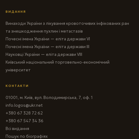
ВИДАННЯ
Винаходи України з лікування кровоточивих інфікованих ран
та знешкодження пухлин і метастазів
Почесні імена України — еліта держави VI
Почесні імена України — еліта держави III
Науковці України — еліта держави VIII
Київський національний торговельно-економічний
університет
КОНТАКТИ
01001, м. Київ, вул. Володимирська, 7, оф. 1
info.logos@ukr.net
+380 67 328 72 62
+380 67 547 34 36
Всі видання
Пошук по біографіях