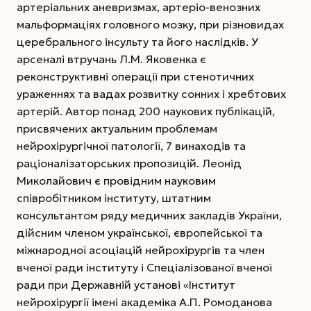
артеріальних аневризмах, артеріо-венозних
мальформаціях головного мозку, при різновидах
церебрального інсульту та його наслідків. У
арсеналі втручань Л.М. Яковенка є
реконструктивні операції при стенотичних
ураженнях та вадах розвитку сонних і хребтових
артерій. Автор понад 200 наукових публікацій,
присвячених актуальним проблемам
нейрохірургічної патології, 7 винаходів та
раціоналізаторських пропозицій. Леонід
Миколайович є провідним науковим
співробітником інституту, штатним
консультантом ряду медичних закладів України,
дійс­ним членом української, європейської та
міжнародної асоціацій нейрохірургів та член
вченої ради інституту і Спеціалізованої вченої
ради при Державній установі «Інститут
нейрохірургії імені академіка А.П. Ромоданова