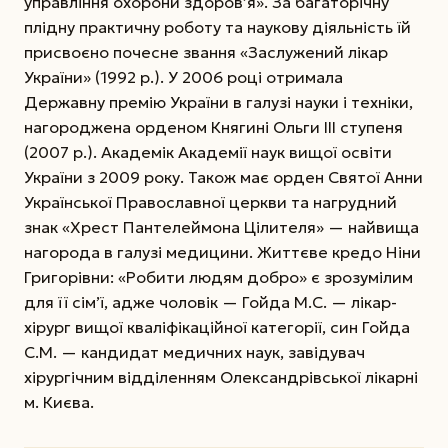
управління охорони здоров’я». За багаторічну
плідну практичну роботу та наукову діяльність їй
присвоєно почесне звання «Заслужений лікар
України» (1992 р.). У 2006 році отримала
Державну премію України в галузі науки і техніки,
нагороджена орденом Княгині Ольги ІІІ ступеня
(2007 р.). Академік Академії наук вищої освіти
України з 2009 року. Також має орден Святої Анни
Української Православної церкви та нагрудний
знак «Хрест Пантелеймона Цілителя» — найвища
нагорода в галузі медицини. Життєве кредо Ніни
Григорівни: «Робити людям добро» є зрозумілим
для її сім’ї, адже чоловік — Гойда М.С. — лікар-
хірург вищої кваліфікаційної категорії, син Гойда
С.М. — кандидат медичних наук, завідувач
хірургічним відділенням Олександрівської лікарні
м. Києва.