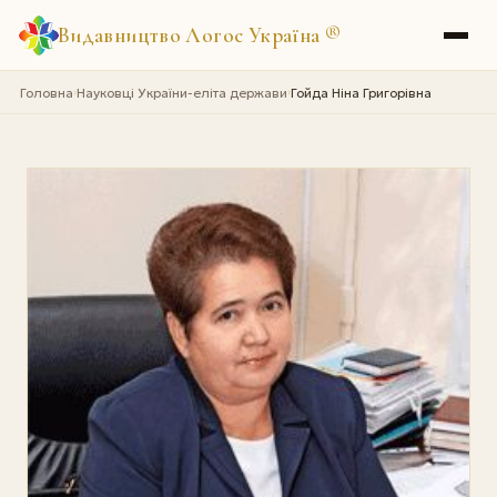
Видавництво Логос Україна
®
Головна
Науковці України-еліта держави
Гойда Ніна Григорівна
›
›