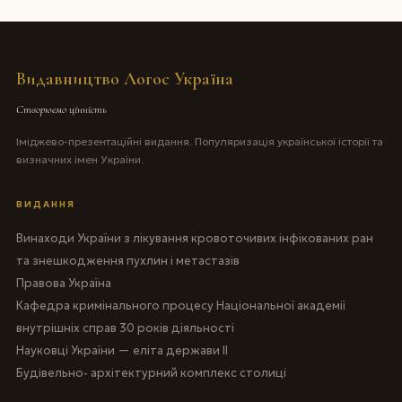
Видавництво Логос Україна
Створюємо цінність
Іміджево-презентаційні видання. Популяризація української історії та
визначних імен України.
ВИДАННЯ
Винаходи України з лікування кровоточивих інфікованих ран
та знешкодження пухлин і метастазів
Правова Україна
Кафедра кримінального процесу Національної академії
внутрішніх справ 30 років діяльності
Науковці України — еліта держави II
Будівельно- архітектурний комплекс столиці