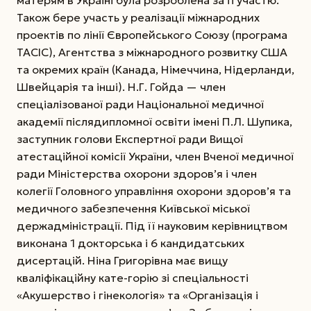
матерям в Україні була розроблена за її участю.
Також бере участь у реалізації міжнародних
проектів по лінії Європейського Союзу (програма
ТАСІС), Агентства з міжнародного розвитку США
та окремих країн (Канада, Німеччина, Нідерланди,
Швейцарія та інші). Н.Г. Гойда — член
спеціалізованої ради Національної медичної
академії післядипломної освіти імені П.Л. Шупика,
заступник голови Експертної ради Вищої
атестаційної комісії України, член Вченої медичної
ради Міністерства охорони здоров’я і член
колегії Головного управління охорони здоров’я та
медичного забезпечення Київської міської
держадміністрації. Під її науковим керівництвом
виконана 1 докторська і 6 кандидатських
дисертацій. Ніна Григорівна має вищу
кваліфікаційну кате-горію зі спеціальності
«Акушерство і гінекологія» та «Організація і