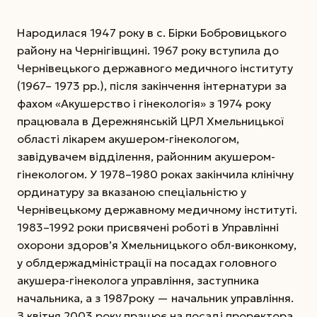
Народилася 1947 року в с. Бірки Бобровицького
району на Чернігівщині. 1967 року вступила до
Чернівецького державного медичного інституту
(1967– 1973 рр.), після закінчення інтернатури за
фахом «Акушерство і гінекологія» з 1974 року
працювала в Дережнянській ЦРЛ Хмельницької
області лікарем акушером-гінекологом,
завідувачем відділення, районним акушером-
гінекологом. У 1978–1980 роках закінчила клінічну
ординатуру за вказаною спеціальністю у
Чернівецькому державному медичному інституті.
1983–1992 роки присвячені роботі в Управлінні
охорони здоров’я Хмельницького обл-виконкому,
у облдержадміністрації на посадах головного
акушера-гінеколога управління, заступника
начальника, а з 1987року — начальник управління.
З квітня 2003 року працює на посаді проректора