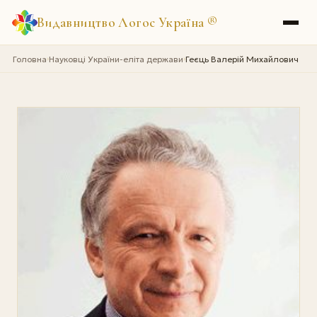
Видавництво Логос Україна
®
Головна
Науковці України-еліта держави
Геєць Валерій Михайлович
›
›