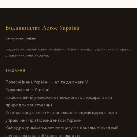
Видавництво Логос Україна
Створюємо цінність
Іміджево-презентаційні видання. Популяризація української історії та
визначних імен України.
ВИДАННЯ
Почесні імена України — еліта держави V
Правова еліта України
Національний університет водного господарства та
природокористування
Літопис випускників Національної академії державного
управління при Президентові України
Кафедра кримінального процесу Національної академії
внутрішніх справ 30 років діяльності