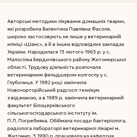
Авторські методики лікування домашніх тварин,
які розробила Валентина Павлівна Фасоля,
широко застосовують не лише у ветеринарній
клініці «Шанс», а й в інших відповідних закладах
України. Народилася 13 лютого 1963 р. у с.
Малосілка Бердичівського району Житомирської
області. Трудову діяльність розпочала
ветеринарним фельдшером колгоспу у с.
Глубочиця. У 1982 році закінчила
Новочорторійський радгосп-технікум
з відзнакою, а в 1989 р. закінчила ветеринарний
факультет Білоцерківського
сільськогосподарського інституту ім.
П.Л. Погребняка. Обіймала посади бактеріолога,
радіолога лабораторії ветеринарної лікарні м.
Житомир. З 1990 р. працювала на кафедрах