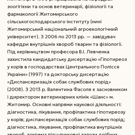
зоогігієни та основ ветеринарії, фізіології та
фармакології Житомирського
сільськогосподарського інституту (нині
Житомирський національний агроекологічний
університет). З 2006 по 2013 рр. — завідувач
кафедри внутрішніх хвороб тварин та фізіології.
Під керівництвом професора В.І. Левченка
захистила кандидатську дисертацію «Гіпотиреоз
у корів в господарствах Центрального Полісся
України» (1997) та докторську дисертацію
«Диспансеризація собак службових порід»
(2008). З 2013 р. Валентина Фасоля є засновником
і директором ветеринарних клінік «Шанс» м.
Житомир. Основні напрями наукової діяльності:
діагностика, лікування, профілактика гіпотиреозу
у корів; диспансеризація собак службових порід;
діагностика, лікування, профілактика внутрішніх
хвороб, зокрема підшлункової залози дрібних