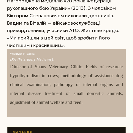
Нагороджена медаллю «20 років Федерації
рукопашного бою України» (2013). З чоловіком
Віктором Степановичем виховали двох синів.
Вадим та Віталій — військовослужбовці,
прикордонники, учасники АТО. Життєве кредо:
«Ми прийшли в цей світ, щоб зробити його
чистішим і красивішим».
Valentyna P. Fasolia
DSc (Veterinary Medicine).
Director of Shans Veterinary Clinic. Fields of research:
hypothyroidism in cows; metho­dology of assistance dog
clinical examination; pathology of internal organs and
internal disease treatment of small domestic animals;
adjustment of animal welfare and feed.
ВИДАННЯ