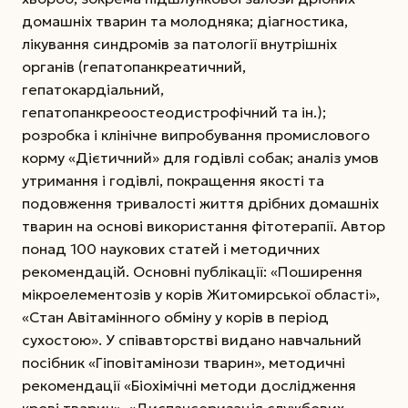
домашніх тварин та молодняка; діагностика,
лікування синдромів за патології внутрішніх
органів (гепатопанкреатичний,
гепатокардіальний,
гепатопанкреоостеодистрофічний та ін.);
розробка і клінічне випробування промислового
корму «Дієтичний» для годівлі собак; аналіз умов
утримання і годівлі, покращення якості та
подовження тривалості життя дрібних домашніх
тварин на основі використання фітотерапії. Автор
понад 100 наукових статей і методичних
рекомендацій. Основні публікації: «Поширення
мікроелементозів у корів Житомирської області»,
«Стан Авітамінного обміну у корів в період
сухостою». У співавторстві видано навчальний
посібник «Гіповітамінози тварин», методичні
рекомендації «Біохімічні методи дослідження