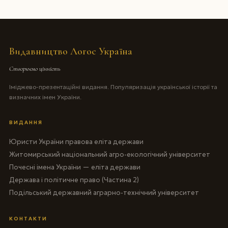
Видавництво Логос Україна
Створюємо цінність
Іміджево-презентаційні видання. Популяризація української історії та
визначних імен України.
ВИДАННЯ
Юристи України правова еліта держави
Житомирський національний агро-екологічний університет
Почесні імена України — еліта держави
Держава і політичне право (Частина 2)
Подільський державний аграрно-технічний університет
КОНТАКТИ