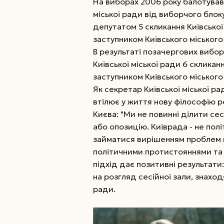
На виборах 2006 року балотував
міської ради від виборчого блок
депутатом 5 скликання Київської 
заступником Київського міського
В результаті позачергових вибор
Київської міської ради 6 скликан
заступником Київського міського
Як секретар Київської міської р
втілює у життя нову філософію 
Києва: "Ми не повинні ділити сес
або опозицію. Київрада - не пол
займатися вирішенням проблем п
політичними протистояннями та 
підхід дає позитивні результати
на розгляд сесійної зали, знаход
ради.