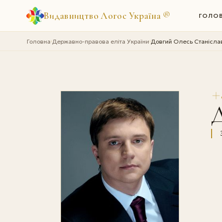
Видавництво Логос Україна
®
ГОЛО
Головна
Державно-правова еліта України
Довгий Олесь Станісла
›
›
Д