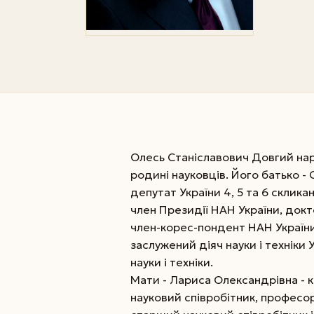
Олесь Станіславович Довгий наро
родині науковців. Його батько -
депутат України 4, 5 та 6 склика
член Президії НАН України, док
член-корес-пондент НАН України
заслужений діяч науки і техніки 
науки і техніки.
Мати - Лариса Олександрівна - 
науковий співробітник, професор