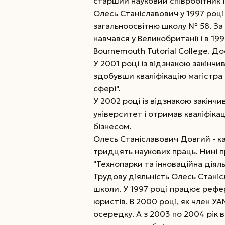
старший науковий співробітник і
Олесь Станіславович у 1997 році 
загальноосвітню школу № 58. За
навчався у Великобританії і в 1
Bournemouth Tutorial College. Д
У 2001 році із відзнакою закінчи
здобувши кваліфікацію магістра 
сфері".
У 2002 році із відзнакою закінч
університет і отримав кваліфіка
бізнесом.
Олесь Станіславович Довгий - к
тридцять наукових праць. Нині
"Технопарки та інноваційна діяльн
Трудову діяльність Олесь Станіс
школи. У 1997 році працює рефер
юристів. В 2000 році, як член 
осередку. А з 2003 по 2004 рік в