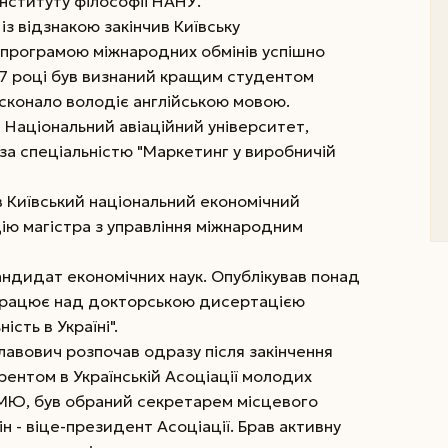
нституту філософії НАНУ.
із відзнакою закінчив Київську
 програмою міжнародних обмінів успішно
997 році був визнаний кращим студентом
осконало володіє англійською мовою.
в Національний авіаційний університет,
за спеціальністю "Маркетинг у виробничій
ив Київський національний економічний
цію магістра з управління міжнародним
андидат економічних наук. Опублікував понад
 працює над докторською дисертацією
ість в Україні".
лавович розпочав одразу після закінчення
ентом в Українській Асоціації молодих
УАМЮ, був обраний секретарем місцевого
ін - віце-президент Асоціації. Брав активну