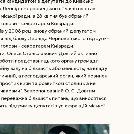
ся кандидатом в депутати до Київської
у Леоніда Черновецького. 14 квітня став
міської ради, а 28 квітня був обраний
 голови - секретарем Київради.
ів у 2008 році знову обраний депутатом
ня від блоку Леоніда Черновецького і вдруге -
 голови - секретарем Київради.
ади, Олесь Станіславович Довгий активно
роботи представницького органу громади
ійну залу на більшість або меншість, на владу
ітичний, а господарський орган, який повинен
ростих киян та розвитком столиці, а не
чварами". Запропонований О. С. Довгим
: переважна більшість питань, що виносяться
ять підтримку депутатів усіх фракцій міської