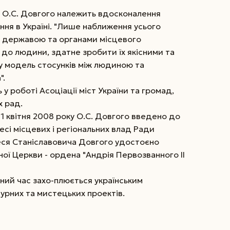
 О.С. Довгого належить вдосконалення
ня в Україні. "Лише наближення усього
я державою та органами місцевого
о людини, здатне зробити їх якісними та
ку модель стосунків між людиною та
".
 у роботі Асоціації міст України та громад,
х рад.
1 квітня 2008 року О.С. Довгого введено до
есі місцевих і регіональних влад Ради
еся Станіславовича Довгого удостоєно
ої Церкви - ордена "Андрія Первозванного ІІ
ний час захо-плюється українським
урних та мистецьких проектів.