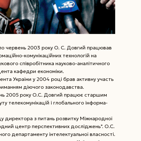
 по червень 2003 року О. С. Довгий працював
рмаційно-комунікаційних технологій на
укового співробітника науково-аналітичного
цента кафедри економіки.
ента України у 2004 році брав активну участь
риманням діючого законодавства.
нь 2005 року О.С. Довгий працює старшим
уту телекомунікацій і глобального інформа-
ду директора з питань розвитку Міжнародної
родний центр перспективних досліджень". О.С.
ого департаменту інтелектуальної власності.