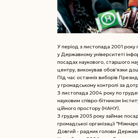
У період з листопада 2001 року
у Державному університеті інфо
посадах наукового, старшого на
центру, виконував обов'язки до
Під час останніх виборів Презид
у громадському контролі за дот
З листопада 2004 року по груде
науковим співро-бітником Інстит
ційного простору (НАНУ).
З грудня 2005 року займає поса
громадської організації "Міжна
Довгий - радник голови Державн