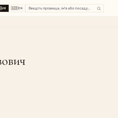

🇬🇧
UK
EN
вович