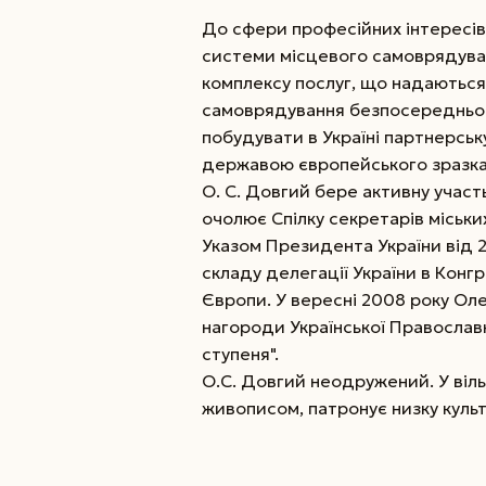
До сфери професійних інтересів
системи місцевого самоврядуван
комплексу послуг, що надаютьс
самоврядування безпосередньо д
побудувати в Україні партнерсь
державою європейського зразка
О. С. Довгий бере активну участь
очолює Спілку секретарів міськи
Указом Президента України від 2
складу делегації України в Конгр
Європи. У вересні 2008 року Ол
нагороди Української Православн
ступеня".
О.С. Довгий неодружений. У віль
живописом, патронує низку культ