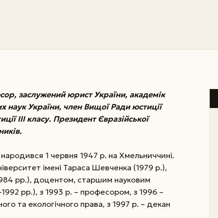
ор, заслужений юрист України, академік
их наук України, член Вищої Ради юстиції
ції ІІІ класу. Президент Євразійської
ників.
ародився 1 червня 1947 р. на Хмельниччині.
іверситет імені Тараса Шевченка (1979 р.),
1984 рр.), доцентом, старшим науковим
992 рр.), з 1993 р. – професором, з 1996 –
го та екологічного права, з 1997 р. – декан