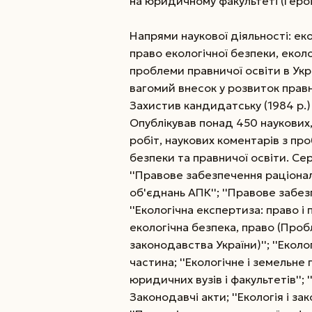
на юридичному факультеті (Герої
Напрями наукової діяльності: еко
право екологічної безпеки, екол
проблеми правничої освіти в Укра
вагомий внесок у розвиток правни
Захистив кандидатську (1984 р.) 
Опублікував понад 450 наукових
робіт, наукових коментарів з про
безпеки та правничої освіти. Се
''Правове забезпечення раціона
об'єднань АПК''; ''Правове забез
''Екологічна експертиза: право і п
екологічна безпека, право (Пробл
законодавства України)''; ''Еколо
частина; ''Екологічне і земельне
юридичних вузів і факультетів''; 
Законодавчі акти; ''Екологія і за