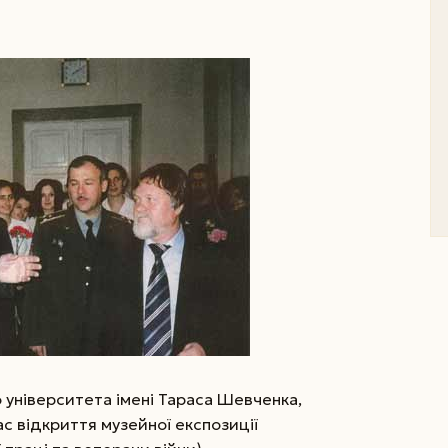
 університета імені Тараса Шевченка,
ас відкриття музейної експозиції