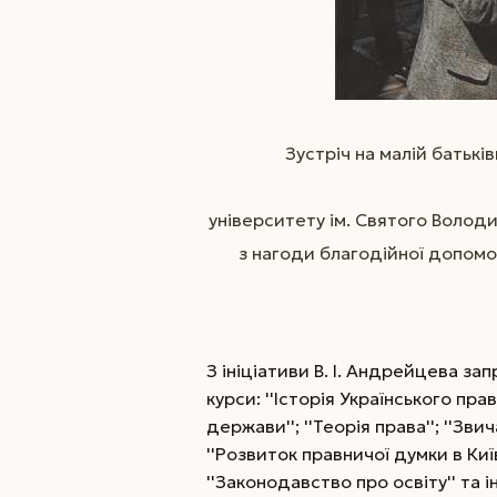
Зустріч на малій батьк
університету ім. Святого Володи
з нагоди благодійної допомо
З ініціативи В. І. Андрейцева з
курси: ''Історія Українського пра
держави''; ''Теорія права''; ''Звич
''Розвиток правничої думки в Київ
''Законодавство про освіту'' та ін