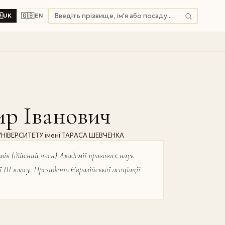

🇬🇧
UK
EN
 Іванович
ВЕРСИТЕТУ імені ТАРАСА ШЕВЧЕНКА
ік (дійсний член) Академії правових наук
ІІІ класу. Президент Євразійської асоціації