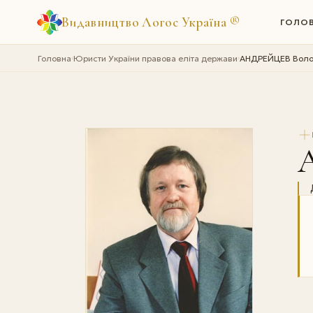
Видавництво Логос Україна
®
ГОЛО
Головна
Юристи України правова еліта держави
АНДРЕЙЦЕВ Воло
›
›