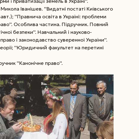
и і приватизації земель в Україні''.
Микола Іванішев. ''Видатні постаті Київського
вавт.); ''Правнича освіта в Україні: проблеми
 право''. Особлива частина. Підручник. Повний
ічної безпеки''. Навчальний і науково-
право і законодавство суверенної України''.
еорії; ''Юридичний факультет на перетині
учник ''Канонічне право''.