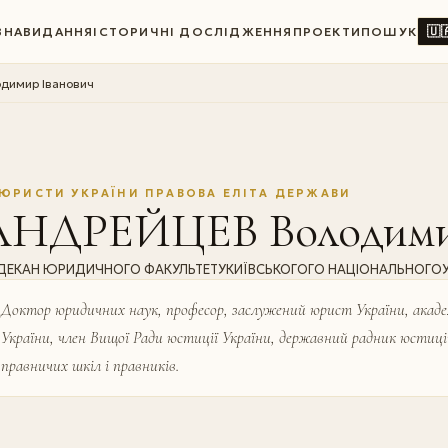
🇺
ВНА
ВИДАННЯ
ІСТОРИЧНІ ДОСЛІДЖЕННЯ
ПРОЕКТИ
ПОШУК
димир Іванович
ЮРИСТИ УКРАЇНИ ПРАВОВА ЕЛІТА ДЕРЖАВИ
АНДРЕЙЦЕВ Володимир
ДЕКАН ЮРИДИЧНОГО ФАКУЛЬТЕТУКИЇВСЬКОГОГО НАЦІОНАЛЬНОГОУНІ
Доктор юридичних наук, професор, заслужений юрист України, академ
України, член Вищої Ради юстиції України, державний радник юстиції 
правничих шкіл і правників.