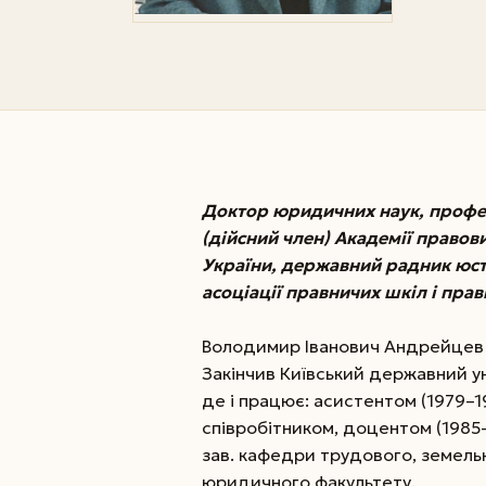
Доктор юридичних наук, профес
(дійсний член) Академії правов
України, державний радник юсти
асоціації правничих шкіл і прав
Володимир Іванович Андрейцев н
Закінчив Київський державний ун
де і працює: асистентом (1979–
співробітником, доцентом (1985–1
зав. кафедри трудового, земельно
юридичного факультету.