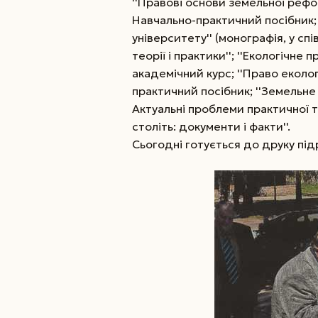
''Правові основи земельної реформ
Навчально-практичний посібник; 
університету'' (монографія, у спі
теорії і практики''; ''Екологічне
академічний курс; ''Право еколог
практичний посібник; ''Земельне 
Актуальні проблеми практичної т
століть: документи і факти''.
Сьогодні готується до друку підр