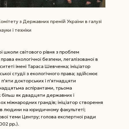
омітету з Державних премій України в галузі
науки і техніки
вої школи світового рівня з проблем
 права екологічної безпеки, легалізованої в
ситеті імені Тараса Шевченка; ініціатор
ької студії з екологічного права; здійснює
 п'яти докторських і п'ятнадцяти
надцятьма аспірантами, трьома
к більш як двадцяти державних і
вох міжнародних грандів; ініціатор створення
в людини на юридичному факультеті;
ової теми Центру; голова експертної ради
02 рр.).