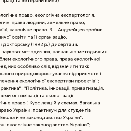
 праці та ветерани війни)
логічне право, екологічна експертологія,
огічні права людини, земельне право;
їні, канонічне право. В. І. Андрейцев зробив
чої освіти та її організацію.
і докторську (1992 р.) дисертації.
, науково-методичних, навчально-методичних
блем екологічного права, права екологічної
ред них особливо слід відзначити такі:
льного природокористування підприємств і
печення екологічної експертизи проектів'';
рактика''; ''Політика, інновації, приватизація,
еми оптимізації та екологізації
гічне право''. Курс лекцій у схемах. Загальна
 право України: практикум для студентів
''Екологічне законодавство України''.
кон: екологічне законодавство України'';