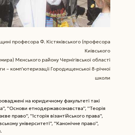
івщині професора Ф. Кістяківського (професора
Київського
мира) Мєнського району Чернігівської області
ги – комп'ютеризації Городищенської 8-річної
школи
апроваджені на юридичному факультеті такі
ва'', ''Основи етнодержавознавства'', ''Теорія
аєве право'', ''Історія візантійського права'',
ському університеті'', ''Канонічне право'',
.