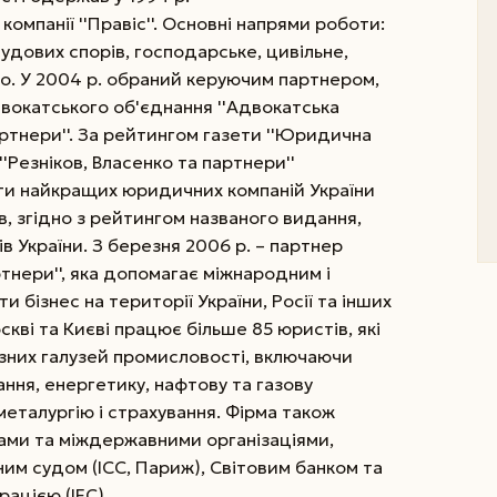
компанії ''Правіс''. Основні напрями роботи:
удових спорів, господарське, цивільне,
о. У 2004 р. обраний керуючим партнером,
вокатського об'єднання ''Адвокатська
партнери''. За рейтингом газети ''Юридична
''Резніков, Власенко та партнери''
и найкращих юридичних компаній України
ков, згідно з рейтингом названого видання,
 України. З березня 2006 р. – партнер
тнери'', яка допомагає міжнародним і
 бізнес на території України, Росії та інших
оскві та Києві працює більше 85 юристів, які
ізних галузей промисловості, включаючи
ння, енергетику, нафтову та газову
металургію і страхування. Фірма також
ами та міждержавними організаціями,
м судом (ІСС, Париж), Світовим банком та
ацією (IFC).