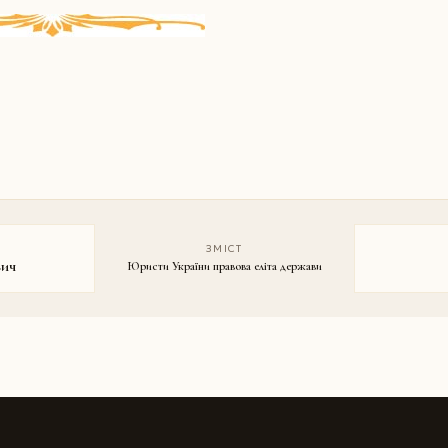
ЗМІСТ
ич
Юристи України правова еліта держави