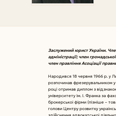
Заслужений юрист України. Чле
адміністрації; член громадської
член правління Асоціації правни
Народився 18 червня 1966 р. у Ль
розпочинав фрезерувальником у в
році отримав диплом з відзнако
університету ім. І. Франка за 
брокерської фірми (пізніше – това
голови Центру розвитку українс
здійснення адвокатської діяльно