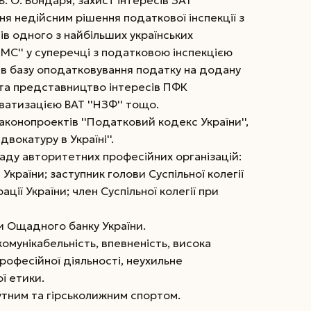
. О. Бондаря; захист інтересів ЗАТ
ання недійсним рішення податкової інспекції з
ів одного з найбільших українських
UMC'' у суперечці з податковою інспекцією
 в базу оподатковування податку на додану
 та представництво інтересів ПФК
иватизацією ВАТ ''НЗФ'' тощо.
аконопроектів ''Податковий кодекс України'',
двокатуру в Україні''.
ладу авторитетних професійних організацій:
 України; заступник голови Суспільної колегії
ції України; член Суспільної колегії при
и Ощадного банку України.
комунікабельність, впевненість, висока
професійної діяльності, неухильне
ї етики.
тним та гірськолижним спортом.