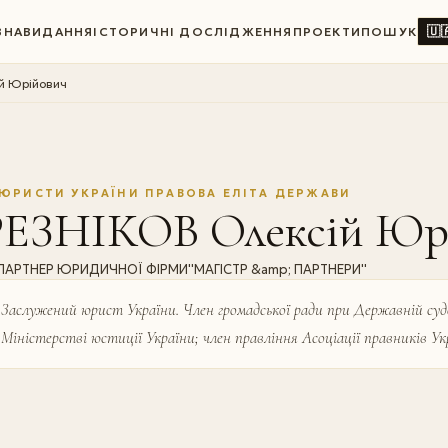
🇺
ВНА
ВИДАННЯ
ІСТОРИЧНІ ДОСЛІДЖЕННЯ
ПРОЕКТИ
ПОШУК
й Юрійович
ЮРИСТИ УКРАЇНИ ПРАВОВА ЕЛІТА ДЕРЖАВИ
РЕЗНІКОВ Олексій Юр
ПАРТНЕР ЮРИДИЧНОЇ ФІРМИ''МАГІСТР &amp; ПАРТНЕРИ''
Заслужений юрист України. Член громадської ради при Державній судов
Міністерстві юстиції України; член правління Асоціації правників Ук