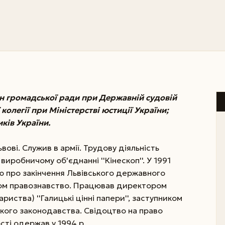
н громадської ради при Державній судовій
 колегії при Міністерстві юстиції України;
ків України.
вові. Служив в армії. Трудову діяльність
иробничому об'єднанні ''Кінескоп''. У 1991
ю про закінчення Львівського державного
фахом правознавство. Працював директором
риства) ''Галицькі цінні папери'', заступником
ького законодавства. Свідоцтво на право
сті одержав у 1994 р.