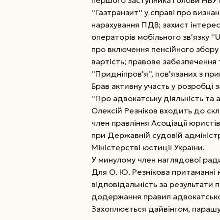
першого заступника голови НБУ В
''Газтранзит'' у справі про визн
нарахування ПДВ; захист інтерес
операторів мобільного зв'язку ''
про включення пенсійного збору
вартість; правове забезпечення
''Придніпров'я'', пов'язаних з пр
Брав активну участь у розробці з
''Про адвокатську діяльність та а
Олексій Резніков входить до ск
член правління Асоціації юристів
при Державній судовій адміністра
Міністерстві юстиції України.
У минулому член наглядової рад
Для О. Ю. Резнікова притаманні 
відповідальність за результати 
додержання правил адвокатсько
Захоплюється дайвінгом, парашу