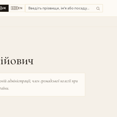

🇬🇧
UK
EN
ійович
ій адміністрації; член громадської колегії при
раїни.