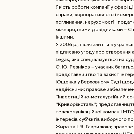
Якість роботи компанії у сфері цін
справи, корпоративного і комерці
поглинання, нерухомості і пода
міжнародними довідниками – Cham
іншими.
У 2006 р., після злиття з украї
підписано угоду про створення 
Legas, яка спеціалізується на су
О. Ю. Резніков – учасник багать
представництво та захист інтер
Ющенка у Верховному Суді щодо
недійсними; правове забезпечен
''Інвестиційно-металургійний сою
''Криворіжсталь''; представництв
телекомунікаційної компанії МТ
інтересів суб'єктів виборчого п
Жира та І. Я. Гаврилюка; право