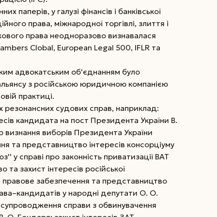
них паперів, у галузі фінансів і банківської
йного права, міжнародної торгівлі, злиття і
ткового права неодноразово визнавалася
bers Clobal, European Legal 500, IFLR та
нським адвокатським об'єднанням було
альянсу з російською юридичною компанією
довій практиці.
ох резонансних судових справ, наприклад:
есів кандидата на пост Президента України В.
 визнання виборів Президента України
ня та представництво інтересів консорціуму
з'' у справі про законність приватизації ВАТ
о та захист інтересів російської
С; правове забезпечення та представництво
рава–кандидатів у народні депутати О. О.
ве супроводження справи з обвинувачення