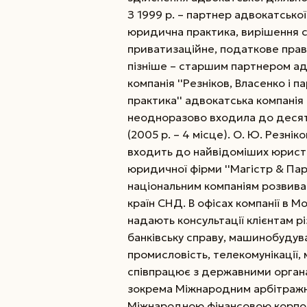
З 1999 р. – партнер адвокатської 
юридична практика, вирішення с
приватизаційне, податкове прав
пізніше – старшим партнером ад
компанія ''Резніков, Власенко і 
практика'' адвокатська компанія 
неодноразово входила до десят
(2005 р. – 4 місце). О. Ю. Резні
входить до найвідоміших юристів
юридичної фірми ''Магістр & Пар
національним компаніям розвивати
країн СНД. В офісах компанії в М
надають консультації клієнтам р
банківську справу, машинобудува
промисловість, телекомунікації, 
співпрацює з державними орган
зокрема Міжнародним арбітражни
Міжнародною фінансовою корпор