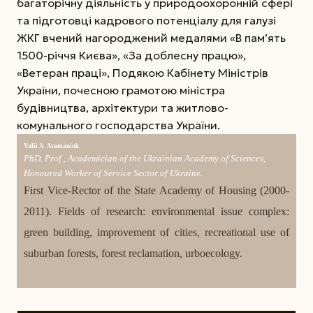
багаторічну діяльність у природоохоронній сфері
та підготовці кадрового потенціалу для галузі
ЖКГ вчений нагороджений медалями «В пам’ять
1500-річчя Києва», «За доблесну працю»,
«Ветеран праці», Подякою Кабінету Міністрів
України, почесною грамотою міністра
будівництва, архітектури та житлово-
комунального господарства України.
Yulii A. Atamaniuk
PhD, Prof., Academician of the Ukrainian Academy of Sciences,
Honoured Worker of Service Sector of Ukraine.
First Vice-Rector of the State Academy of Housing (2000-
2011). Fields of research: environmental issue complex:
green building, improvement of cities, recreational use of
suburban forests, forest reclamation, urboecology.