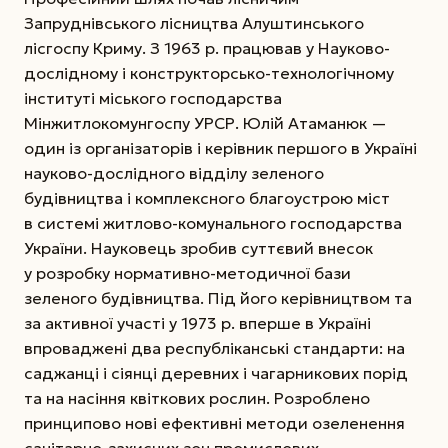
Запруднівського лісництва Алуштинського
лісгоспу Криму. З 1963 р. працював у Науково-
дослідному і конструкторсько-технологічному
інституті міського господарства
Мінжитлокомунгоспу УРСР. Юлій Атаманюк —
один із організаторів і керівник першого в Украї­ні
науково-дослідного відділу зеленого
будівництва
і комплексного благоустрою міст
в системі житлово-комунального господарства
України. Науковець зробив суттєвий внесок
у розробку нормативно-методичної бази
зеленого будівництва. Під його керівництвом та
за активної участі у 1973 р. вперше в Україні
впроваджені два республіканські стандарти: на
саджанці і сіянці деревних і чагарникових порід
та на насіння квіткових рослин. Розроблено
принципово нові ефективні методи озеленення
санітарно-захисних зон промислових