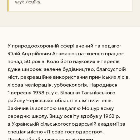
наук України.
У природоохоронній сфері вчений та педагог
Юлій Андрійович Атаманюк натхненно працює
понад 50 років. Коло його наукових інтересів
дуже широке: зелене будівництво, благоустрій
міст, рекреаційне використання приміських лісів,
лісова меліорація, урбоекологія. Народився
1 вересня 1938 р. у с. Білашки Тальнівського
району Черкаської області в сім’ї вчителів.
Закінчив із золотою медаллю Мошурівську
середню школу. Вищу освіту здобув у 1962 р.
в Українській сільськогосподарській академії за
спеціальністю «Лісове господарство».
Професійний шлях почав лісничим