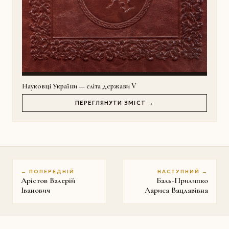
Науковці України — еліта держави V
ПЕРЕГЛЯНУТИ ЗМІСТ →
← ПОПЕРЕДНІЙ
НАСТУПНИЙ →
Арістов Валерій
Баль-Прилипко
Іванович
Лариса Вацлавівна