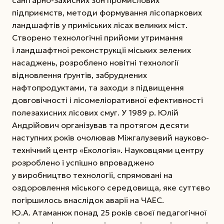
підприємств, методи формування лісопаркових
ландшафтів у приміських лісах великих міст.
Створено технологічні прийоми утримання
і ландшафтної реконструкції міських зелених
насаджень, розроблено новітні технології
відновлення ґрунтів, забруднених
нафтопродуктами, та заходи з підвищення
довговічності і лісомеліоративної ефективності
полезахисних лісових смуг. У 1989 р. Юлій
Андрійович організував та протягом десяти
наступних років очолював Міжгалузевий науково-
технічний центр «Екологія». Науковцями центру
розроблено і успішно впроваджено
у виробництво технології, спрямовані на
оздоровлення міського середовища, яке суттєво
погіршилось внаслідок аварії на ЧАЕС.
Ю.А. Атаманюк понад 25 років своєї педагогічної