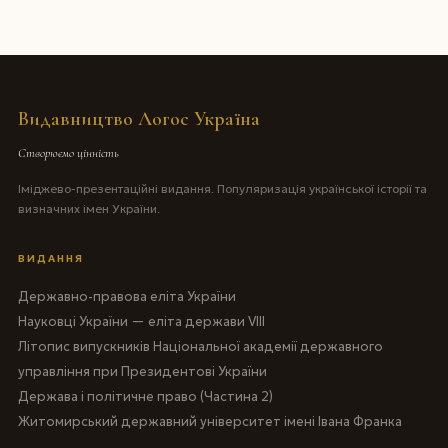
Видавництво Логос Україна
Створюємо цінність
Іміджево-презентаційні видання. Популяризація української історії та
визначних імен України.
ВИДАННЯ
Державно-правова еліта України
Науковці України — еліта держави VIII
Літопис випускників Національної академії державного
управління при Президентові України
Держава і політичне право (Частина 2)
Житомирський державний університет імені Івана Франка