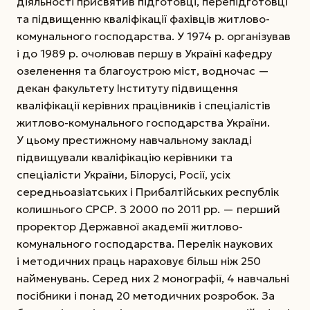
діяльності присвятив підготовці, перепідготовці
та підвищенню кваліфікації фахівців житлово-
комунального господарства. У 1974 р. організував
і до 1989 р. очолював першу в Україні кафедру
озеленення та благоустрою міст, водночас —
декан факультету Інституту підвищення
кваліфікації керівних працівників і спеціалістів
житлово-комунального господарства України.
У цьому престижному навчальному закладі
підвищували кваліфікацію керівники та
спеціалісти України, Білорусі, Росії, усіх
середньоазіатських і Прибалтійських республік
колишнього СРСР. З 2000 по 2011 рр. — перший
проректор Державної академії житлово-
комунального господарства. Перелік наукових
і методичних праць нараховує більш ніж 250
найменувань. Серед них 2 монографії, 4 навчальні
посібники і понад 20 методичних розробок. За