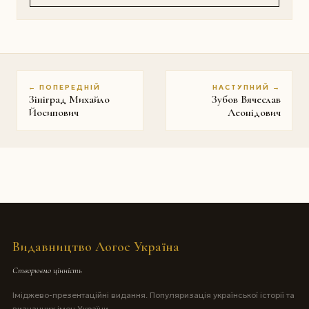
← ПОПЕРЕДНІЙ
НАСТУПНИЙ →
Зініград Михайло
Зубов Вячеслав
Йосипович
Леонідович
Видавництво Логос Україна
Створюємо цінність
Іміджево-презентаційні видання. Популяризація української історії та
визначних імен України.