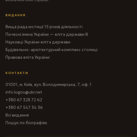
ВИДАННЯ
Вища рада юстиції 15 років діяльності
Почесні імена України — еліта держави III
Науковці України-еліта держави
Будівельно- архітектурний комплекс столиці
Правова еліта України
КОНТАКТИ
01001, м. Київ, вул. Володимирська, 7, оф. 1
info.logos@ukr.net
+380 67 328 72 62
+380 67 547 34 36
Всі видання
Пошук по біографіях