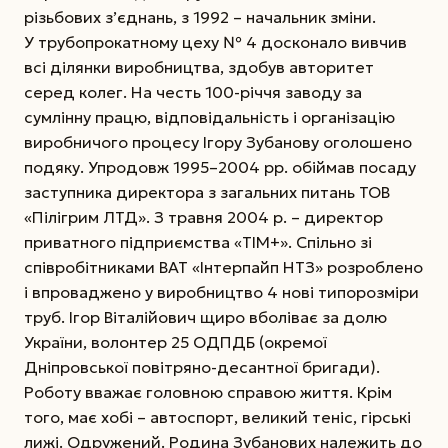
різьбових з’єднань, з 1992 – начальник зміни.
У трубопрокатному цеху № 4 досконало вивчив
всі ділянки виробництва, здобув авторитет
серед колег. На честь 100-річчя заводу за
сумлінну працю, відповідальність і організацію
виробничого процесу Ігору Зубанову оголошено
подяку. Упродовж 1995–2004 рр. обій­мав посаду
заступника директора з загальних питань ТОВ
«Пілі­грим ЛТД». З травня 2004 р. – директор
приватного підприємства «ТІМ+». Спільно зі
співробітниками ВАТ «Інтерпайп НТЗ» розроблено
і впроваджено у виробництво 4 нові типорозміри
труб. Ігор Віталійович щиро вболіває за долю
України, волонтер 25 ОДПДБ (окремої
Дніпровської повітряно-десантної бригади).
Роботу вважає головною справою життя. Крім
того, має хобі – автоспорт, великий теніс, гірські
лижі. Одружений. Родина Зубанових належить до