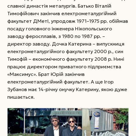
славної династія металургів. Батько Віталій
Тимофійович закінчив електрометалургійний
факультет ДМетІ, упродовж 1971–1975 рр. обіймав
посаду головного інженера Нікопольського
заводу феросплавів, з 1980 по 1987 рр. –
директор заводу. Дочка Катерина – випуск­ниця
електрометалургійного факультету 2000 р., син
Тимофій – економічного факультету 2008 р. Нині
працює директором приватного підприємства
«Максимус». Брат Юрій закінчив
електрометалургійний факультет. А ще Ігор
Зубанов має 14-річну онучку Катерину, якою дуже
пишається.