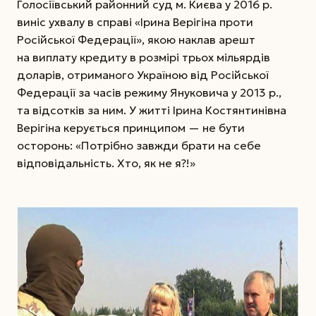
Голосіївський районний суд м. Києва у 2016 р.
виніс ухвалу в справі «Ірина ­Верігіна проти
Російської Федерації», якою наклав арешт
на виплату кредиту в розмірі трьох мільярдів
доларів, отриманого Україною від Російської
Федерації за часів режиму Януковича у 2013 р.,
та відсотків за ним. У житті Ірина Костянтинівна
Верігіна керується принципом — не бути
осторонь: «Потрібно завжди брати на себе
відповідальність. Хто, як не я?!»