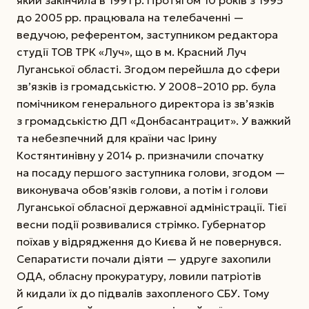
до 2005 рр. працювала на телебаченні —
ведучою, референтом, заступником редактора
студії ТОВ ТРК «Луч», що в м. Красний Луч
Луганської області. Згодом перейшла до сфери
зв’язків із громадськістю. У 2008–2010 рр. була
помічником генерального директора із зв’язків
з громадськістю ДП «Донбасантрацит». У важкий
та небезпечний для країни час Ірину
Костянтинівну у 2014 р. призначили спочатку
на посаду першого заступника голови, згодом —
виконувача обов’язків голови, а потім і голови
Луганської обласної державної адміністрації. Тієї
весни події розвивалися стрімко. Губернатор
поїхав у відрядження до Києва й не повернувся.
Сепаратисти почали діяти — удруге захопили
ОДА, обласну прокуратуру, ловили пат­ріотів
й кидали їх до підвалів захопленого СБУ. Тому