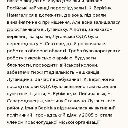
багато людей покинуло домівки й виїхало.
Російські найманці переслідували І. К. Верігі­ну.
Намагалися відстежити, де вона, підірвали
винайняте нею приміщення. Але вона залишалася
до останнього в Луганську. А потім, за наказом
керівництва країни, Луганська ОДА була
переведена у м. Сватове, де й розпочалася
робота з оборони області. Треба було коригувати
роботу з українською армією, будувати
блокпости, проводити військові колони,
забезпечити життєдіяльність мешканців
Луганщини. За час перебування І. К. Верігіної на
посаді голови ОДА було звільнено такі населені
пункти: м. Щастя, м. Рубіжне, м. Лисичанськ, м.
Сєвєродонецьк, частину Станично-Луганського
району. Ірина Верігіна відзначилася як активний
політичний і громадський діяч: у 2005 р. стала
членом Краснолуцької міської організації