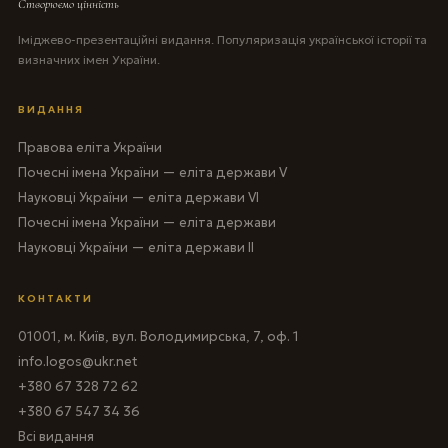
Створюємо цінність
Іміджево-презентаційні видання. Популяризація української історії та
визначних імен України.
ВИДАННЯ
Правова еліта України
Почесні імена України — еліта держави V
Науковці України — еліта держави VI
Почесні імена України — еліта держави
Науковці України — еліта держави II
КОНТАКТИ
01001, м. Київ, вул. Володимирська, 7, оф. 1
info.logos@ukr.net
+380 67 328 72 62
+380 67 547 34 36
Всі видання