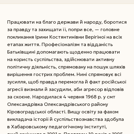
Працювати на благо держави й народу, боротися
за правду та захищати її, попри все, — головне
покликання Ірини Костянтинівни Верігіної на всіх
етапах життя. Професіоналізм та відданість
Батьківщині допомагають щоденно працювати
на користь суспільства, здійснювати активну
політичну діяльність, спрямовану на пошук шляхів
вирішення гострих проблем. Нині спрямовує всі
зусилля, щоб правда перемогла й факт російської
агресії визнали й засудили, аби агресор відповів
за скоєне. Народилася 4 червня 1968 р. у смт
Олександрівка Олександрівського району
Кіровоградської області. Вищу освіту за фахом
викладача історії й суспільствознавства здобула
в Хабаровському педагогічному інституті,
який закінчила в 1991 р. Протягом 10 років з 1995