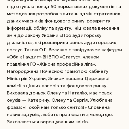
підготувала понад 50 нормативних документів та
методичних розробок з питань адміністративних
даних учасників фондового ринку, розкриття
інформації, обліку та аудиту. Ініціювала внесення
змін до Закону Украї­ни «Про аудиторську
діяльність», які розширили ринок аудиторських
послуг. Також О.Г. Величко є завідувачем кафед­ри
«Облік і аудит» ВНЗПО «Статус», членом
правління ГО «Жіноча професійна ліга».
Нагороджена Почесною грамотою Кабінету
Міністрів України, Знаком пошани Державної
комісії з цінних паперів та фондового ринку.
Виховала доньок Олену та Наталію, має трьох
онуків — Катерину, Олену та Сергія. Улюблена
фраза: «Покой нам только снится!» Сповнена
нових задумів, любить працювати з молоддю.
Захоплюється вирощуванням квітів.