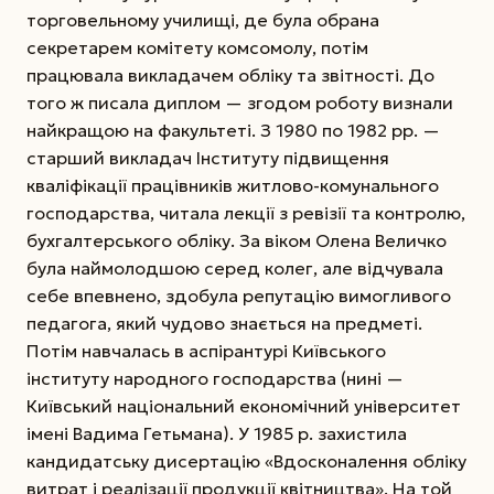
торговельному училищі, де була обрана
секретарем комітету комсомолу, потім
працювала викладачем обліку та звітності. До
того ж писала диплом — згодом роботу визнали
найкращою на факультеті. З 1980 по 1982 рр. —
старший викладач Інституту підвищення
кваліфікації працівників житлово-комунального
господарства, читала лекції з ревізії та контролю,
бухгалтерського обліку. За віком Олена Величко
була наймолодшою серед колег, але відчувала
себе впевнено, здобула репутацію вимогливого
педагога, який чудово знається на предметі.
Потім навчалась в аспірантурі Київського
інституту народного господарства (нині —
Київський національний економічний університет
імені Вадима Гетьмана). У 1985 р. захистила
кандидатську дисертацію «Вдосконалення обліку
витрат і реалізації продукції квітництва». На той