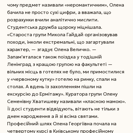
чому предмет називали «неромантичним», Олена
бачила не просто сухі цифри, а вважала, що
розрахунки вчили аналітично мислити.
Студентська дружба щороку міцнішала.
«Староста групи Микола Гайдай організовував
походи, інколи екстремальні, що загартували
характер, — згадує Олена Величко. —
Запам’яталася також поїздка у тодішній
Ленінград з кращою групою на факультеті —
вільних місць в готелях не було, ми примостилися
у «червоному кутку» готелю на ринку, спали на
столах. А вдень із захопленням пішли на
екскурсію до Ермітажу». Куратора групи Олену
Семенівну Хватишеву називали «класною мамою».
Її досі студенти відвідують, вітають не тільки з
днем народження а й зі всіма святами.
Професійний шлях Олена Георгіївна почала на
четвертому курсі в Київському професійному