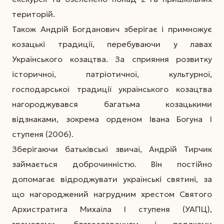
територій.
Також Андрій Богданович зберігає і примножує
козацькі традиції, перебуваючи у лавах
Українського козацтва. За сприяння розвитку
історичної, патріотичної, культурної,
господарської традиції українського козацтва
нагороджувався багатьма козацькими
відзнаками, зокрема орденом Івана Богуна І
ступеня (2006).
Зберігаючи батьківські звичаї, Андрій Тирчик
займається доброчинністю. Він постійно
допомагає відроджувати українські святині, за
що нагороджений нагрудним хрестом Святого
Архистратига Михаїла І ступеня (УАПЦ),
грамотами, благословенням і подяками