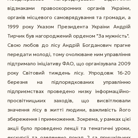
відзнаками правоохоронних органів України,
органів місцевого самоврядування та громади, а
1999 року Указом Президента України Андрій
Тирчик був нагороджений орденом "За мужність".
Свою любов до лісу Андрій Богданович прагне
передати молоді, тому очолюване ним управління
підтримало ініціативу ФАО, що організувала 2009
року Світовий тиждень лісу. Упродовж 16-20
березня на підпорядкованих управлінню
підприємствах проведено низку інформаційно-
просвітницьких заходів, що висвітлювали
значення лісу в житті людини, важливість його
збереження і примноження. Зокрема, у рамках цієї
акції було проведено лекції та тематичні уроки,
екскурсії та озеленено понад 2 га пришкільних