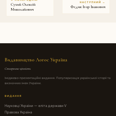
НАСТУПНИЙ →
Сухий Олексій
Федик Ігор Іванович
Миколайович
Видавництво Логос Україна
Створюємо цінність
Іміджево-презентаційні видання. Популяризація української історії та
визначних імен України.
ВИДАННЯ
Науковці України — еліта держави V
Правова Україна