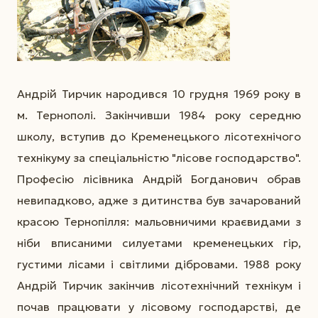
Андрій Тирчик народився 10 грудня 1969 року в
м. Тернополі. Закінчивши 1984 року середню
школу, вступив до Кременецького лісотехнічого
технікуму за спеціальністю "лісове господарство".
Професію лісівника Андрій Богданович обрав
невипадково, адже з дитинства був зачарований
красою Тернопілля: мальовничими краєвидами з
ніби вписаними силуетами кременецьких гір,
густими лісами і світлими дібровами. 1988 року
Андрій Тирчик закінчив лісотехнічний технікум і
почав працювати у лісовому господарстві, де