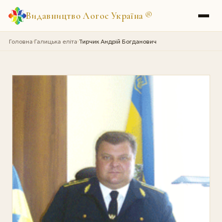
Видавництво Логос Україна
®
Головна
Галицька еліта
Тирчик Андрій Богданович
›
›