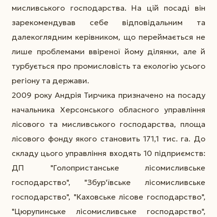
мисливського господарства. На цій посаді він
зарекомендував себе відповідальним та
далекоглядним керівником, що переймається не
лише проблемами ввіреної йому ділянки, але й
турбується про промисловість та екологію усього
регіону та держави.
2009 року Андрія Тирчика призначено на посаду
начальника Херсонського обласного управління
лісового та мисливського господарства, площа
лісового фонду якого становить 171,1 тис. га. До
складу цього управління входять 10 підприємств:
ДП "Голопристанське лісомисливське
господарство", "Збур'ївське лісомисливське
господарство", "Каховське лісове господарство",
"Цюрупинське лісомисливське господарство",