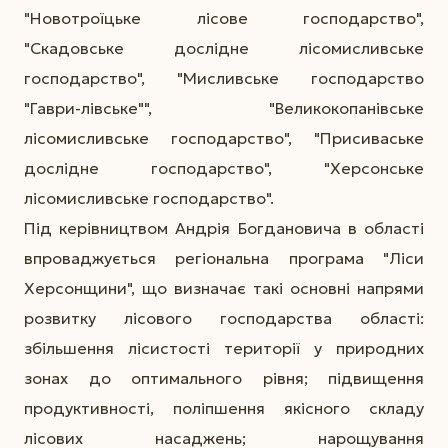
"Новотроїцьке лісове господарство",
"Скадовське дослідне лісомисливське
господарство", "Мисливське господарство
"Гаври-лівське"", "Великокопанівське
лісомисливське господарство", "Присиваське
дослідне господарство", "Херсонське
лісомисливське господарство".
Під керівництвом Андрія Богдановича в області
впроваджується регіональна програма "Ліси
Херсонщини", що визначає такі основні напрями
розвитку лісового господарства області:
збільшення лісистості території у природних
зонах до оптимального рівня; підвищення
продуктивності, поліпшення якісного складу
лісових насаджень; нарощування