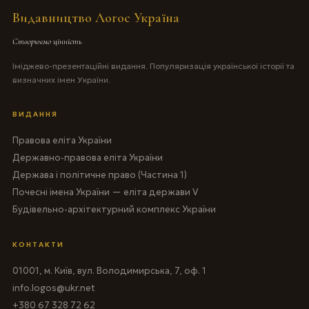
Видавництво Логос Україна
Створюємо цінність
Іміджево-презентаційні видання. Популяризація української історії та
визначних імен України.
ВИДАННЯ
Правова еліта України
Державно-правова еліта України
Держава і політичне право (Частина 1)
Почесні імена України — еліта держави V
Будівельно-архітектурний комплекс України
КОНТАКТИ
01001, м. Київ, вул. Володимирська, 7, оф. 1
info.logos@ukr.net
+380 67 328 72 62