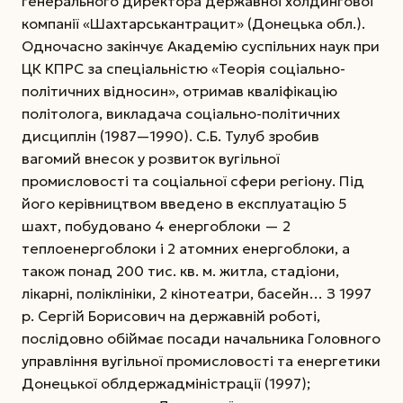
генерального директора державної холдингової
компанії «Шахтарськантрацит» (Донецька обл.).
Одночасно закінчує Академію суспільних наук при
ЦК КПРС за спеціальністю «Теорія соціально-
політичних відносин», отримав кваліфікацію
політолога, викладача соціально-політичних
дисциплін (1987—1990). С.Б. Тулуб зробив
вагомий внесок у розвиток вугільної
промисловості та соціальної сфери регіону. Під
його керівництвом введено в експлуатацію 5
шахт, побудовано 4 енергоблоки — 2
теплоенергоблоки і 2 атомних енергоблоки, а
також понад 200 тис. кв. м. житла, стадіони,
лікарні, поліклініки, 2 кінотеатри, басейн…
З 1997
р. Сергій Борисович на державній роботі,
послідовно обіймає посади начальника Головного
управління вугільної промисловості та енергетики
Донецької облдержадміністрації (1997);