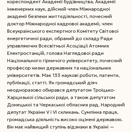
кореспондент Академії будівництва, Академії
інженерних наук, дійсний член Міжнародної
академії безпеки життєдіяльності, почесний
доктор Міжнародної кадрової академії, член
Всеукраїнського експертного Комітету Світової
енергетичної ради, обраний до складу Ради
управляючих Всесвітньої Асоціації Атомних
Електростанцій, голова Наглядової ради
Національного гірничого університету, почесний
професор низки державних та національних
університетів. Має 133 наукові роботи, патенти,
публікації, статті. Як громадський діяч
неодноразово обирався депутатом Троїцько-
Харцизької сільської ради, а також депутатом
Донецької та Черкаської обласних рад. Народний
депутат України V і VI скликань. Сумлінна праця,
громадська діяльність високо оцінені державою.
Він має найвищий ступінь відзнаки в Україні —