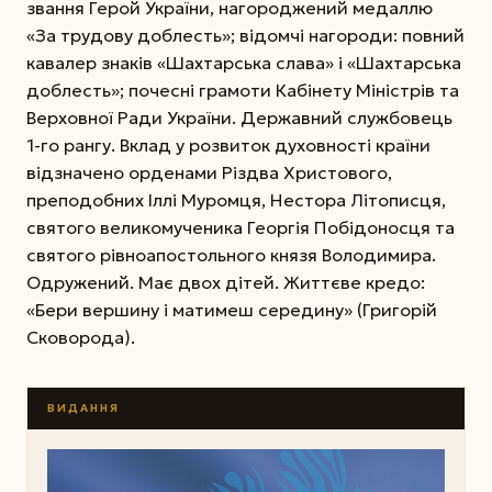
звання Герой України, нагороджений медаллю
«За трудову доблесть»; відомчі нагороди: повний
кавалер знаків «Шахтарська слава» і «Шахтарська
доблесть»; почесні грамоти Кабінету Міністрів та
Верховної Ради України. Державний службовець
1-го рангу. Вклад у розвиток духовності країни
відзначено орденами Різдва Христового,
преподобних Іллі Муромця, Нестора Літописця,
святого великомученика Георгія Побідоносця та
святого рівноапостольного князя Володимира.
Одружений. Має двох дітей. Життєве кредо:
«Бери вершину і матимеш середину» (Григорій
Сковорода).
ВИДАННЯ