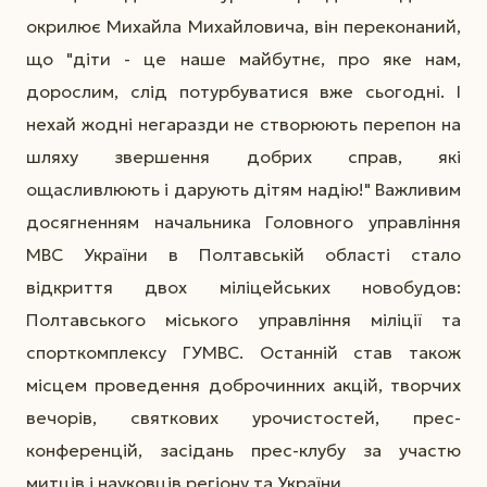
окрилює Михайла Михайловича, він переконаний,
що "діти - це наше майбутнє, про яке нам,
дорослим, слід потурбуватися вже сьогодні. І
нехай жодні негаразди не створюють перепон на
шляху звершення добрих справ, які
ощасливлюють і дарують дітям надію!" Важливим
досягненням начальника Головного управління
МВС України в Полтавській області стало
відкриття двох міліцейських новобудов:
Полтавського міського управління міліції та
спорткомплексу ГУМВС. Останній став також
місцем проведення доброчинних акцій, творчих
вечорів, святкових урочистостей, прес-
конференцій, засідань прес-клубу за участю
митців і науковців регіону та України.