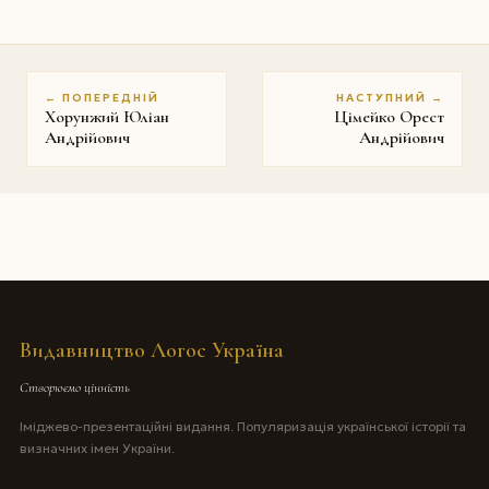
← ПОПЕРЕДНІЙ
НАСТУПНИЙ →
Хорунжий Юліан
Цімейко Орест
Андрійович
Андрійович
Видавництво Логос Україна
Створюємо цінність
Іміджево-презентаційні видання. Популяризація української історії та
визначних імен України.