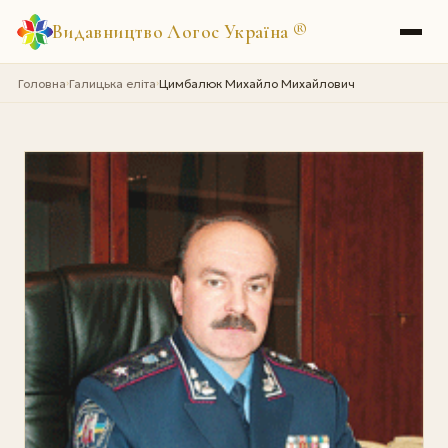
Видавництво Логос Україна
®
Головна
Галицька еліта
Цимбалюк Михайло Михайлович
›
›