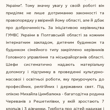
України". Тому значну увагу у своїй роботі він
приділяє не лише дотриманню законності та
правопорядку у ввіреній йому області, але й дбає
про доброчинність. За ініціативою керівництва
ГУМВС України в Полтавській області за кожним
інтернатним закладом, дитячим будинком та
будинком сімейного типу закріплено керівників
Головного управління та міськрайорганів області.
Шефи систематично надають матеріальну
допомогу і підтримку в проведенні культурно-
масової і освітньої роботи, яку приурочують до
професійних, релігійних і державних свят. Під
опікою Михайла Цимбалюка - багатодітна родина
Череванів з Решетилівки, у якій зростають 7
хлопців і 3 дівчинки. Турбота про дітей надихає і