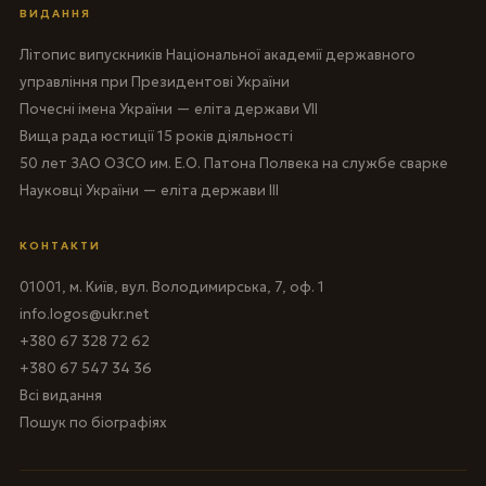
ВИДАННЯ
Літопис випускників Національної академії державного
управління при Президентові України
Почесні імена України — еліта держави VII
Вища рада юстиції 15 років діяльності
50 лет ЗАО ОЗСО им. Е.О. Патона Полвека на службе сварке
Науковці України — еліта держави III
КОНТАКТИ
01001, м. Київ, вул. Володимирська, 7, оф. 1
info.logos@ukr.net
+380 67 328 72 62
+380 67 547 34 36
Всі видання
Пошук по біографіях