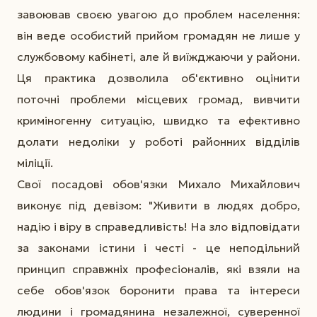
завоював своєю увагою до проблем населення:
він веде особистий прийом громадян не лише у
службовому кабінеті, але й виїжджаючи у райони.
Ця практика дозволила об'єктивно оцінити
поточні проблеми місцевих громад, вивчити
криміногенну ситуацію, швидко та ефективно
долати недоліки у роботі районних відділів
міліції.
Свої посадові обов'язки Михало Михайлович
виконує під девізом: "Живити в людях добро,
надію і віру в справедливість! На зло відповідати
за законами істини і честі - це неподільний
принцип справжніх професіоналів, які взяли на
себе обов'язок боронити права та інтереси
людини і громадянина незалежної, суверенної