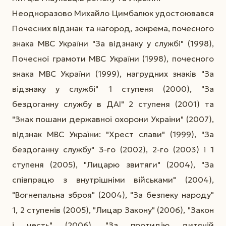
Неодноразово Михайло Цимбалюк удостоювався
Почесних відзнак та нагород, зокрема, почесного
знака МВС України "За відзнаку у службі" (1998),
Почесної грамоти МВС України (1998), почесного
знака МВС України (1999), нагрудних знаків "За
відзнаку у службі" 1 ступеня (2000), "За
бездоганну службу в ДАІ" 2 ступеня (2001) та
"Знак пошани державної охорони України" (2007),
відзнак МВС України: "Хрест слави" (1999), "За
бездоганну службу" 3-го (2002), 2-го (2003) і 1
ступеня (2005), "Лицарю звитяги" (2004), "За
співпрацю з внутрішніми військами" (2004),
"Вогнепальна зброя" (2004), "За безпеку народу"
1, 2 ступенів (2005), "Лицар Закону" (2006), "Закон
і честь" (2006), "За протидію дитячій