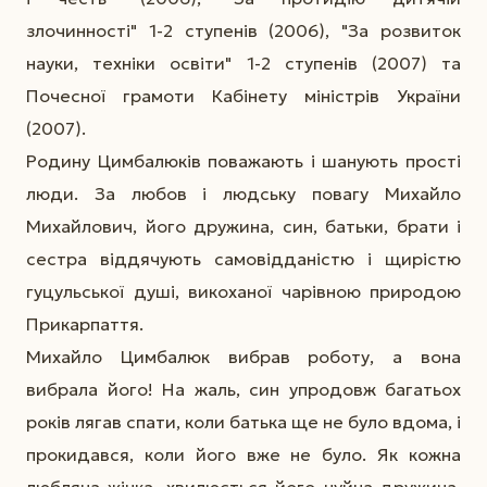
злочинності" 1-2 ступенів (2006), "За розвиток
науки, техніки освіти" 1-2 ступенів (2007) та
Почесної грамоти Кабінету міністрів України
(2007).
Родину Цимбалюків поважають і шанують прості
люди. За любов і людську повагу Михайло
Михайлович, його дружина, син, батьки, брати і
сестра віддячують самовідданістю і щирістю
гуцульської душі, викоханої чарівною природою
Прикарпаття.
Михайло Цимбалюк вибрав роботу, а вона
вибрала його! На жаль, син упродовж багатьох
років лягав спати, коли батька ще не було вдома, і
прокидався, коли його вже не було. Як кожна
любляча жінка, хвилюється його чуйна дружина.