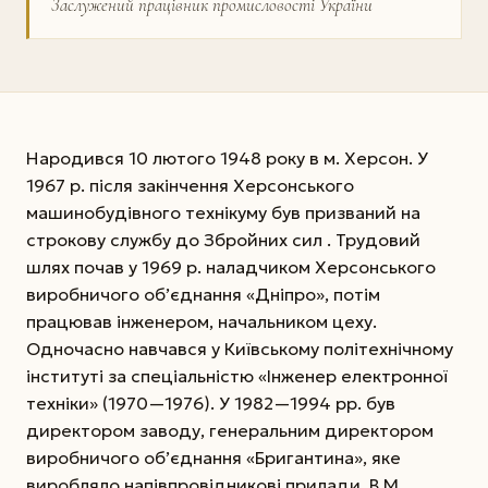
Заслужений працівник промисловості України
Народився 10 лютого 1948 року в м. Херсон. У
1967 р. після закінчення Херсонського
машинобудівного технікуму був призваний на
строкову службу до Збройних сил . Трудовий
шлях почав у 1969 р. наладчиком Херсонського
виробничого об’єднання «Дніпро», потім
працював інженером, начальником цеху.
Одночасно навчався у Київському політехнічному
інституті за спеціальністю «Інженер електронної
техніки» (1970—1976). У 1982—1994 рр. був
директором заводу, генеральним директором
виробничого об’єднання «Бригантина», яке
виробляло напівпровідникові прилади. В.М.