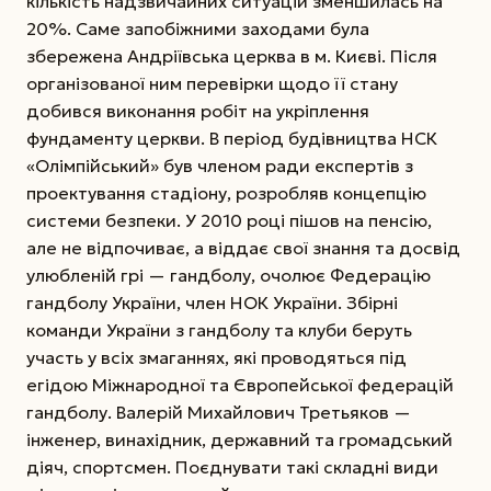
кількість надзвичайних ситуацій зменшилась на
20%. Саме запобіжними заходами була
збережена Андріївська церква в м. Києві. Після
організованої ним перевірки щодо її стану
добився виконання робіт на укріплення
фундаменту церкви. В період будівництва НСК
«Олімпійський» був членом ради експертів з
проектування стадіону, розробляв концепцію
системи безпеки. У 2010 році пішов на пенсію,
але не відпочиває, а віддає свої знання та досвід
улюбленій грі — гандболу, очолює Федерацію
гандболу України, член НОК України. Збірні
команди України з гандболу та клуби беруть
участь у всіх змаганнях, які проводяться під
егідою Міжнародної та Європейської федерацій
гандболу. Валерій Михайлович Третьяков —
інженер, винахідник, державний та громадський
діяч, спортсмен. Поєднувати такі складні види