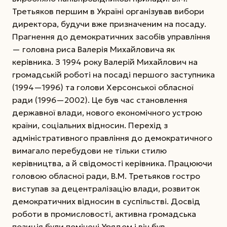
Третьяков першим в Україні організував вибори
директора, будучи вже призначеним на посаду.
Прагнення до демократичних засобів управління
— головна риса Валерія Михайловича як
керівника. З 1994 року Валерій Михайлович на
громадській роботі на посаді першого заступника
(1994—1996) та голови Херсонської обласної
ради (1996—2002).
Це був час становлення
державної влади, нового економічного устрою
країни, соціальних відносин. Перехід з
адміністративного правління до демократичного
вимагало перебудови не тільки стилю
керівництва, а й свідомості керівника. Працюючи
головою обласної ради, В.М. Третьяков гостро
виступав за децентралізацію влади, розвиток
демократичних відносин в суспільстві. Досвід
роботи в промисловості, активна громадська
позиція були помічені Урядом і він був