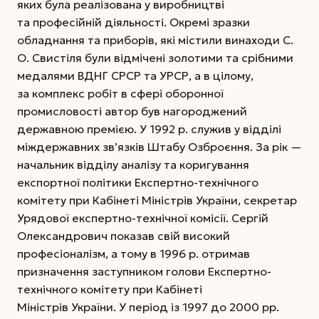
яких була реалізована у виробництві
та професійній діяльності. Окремі зразки
обладнання та приборів, які містили винаходи С.
О. Свистіля були відмічені золотими та срібними
медалями ВДНГ СРСР та УРСР, а в цілому,
за комплекс робіт в сфері оборонної
промисловості автор був нагороджений
державною премією. У 1992 р. служив у відділі
міждержавних зв’язків Штабу Озброєння. За рік —
начальник відділу аналізу та коригування
експортної політики Експертно-технічного
комітету при Кабінеті Міністрів України, секретар
Урядової експертно-технічної комісії. Сергій
Олександрович показав свій високий
професіоналізм, а тому в 1996 р. отримав
призначення заступником голови Експертно-
технічного комітету при Кабінеті
Міністрів України. У період із 1997 до 2000 рр.