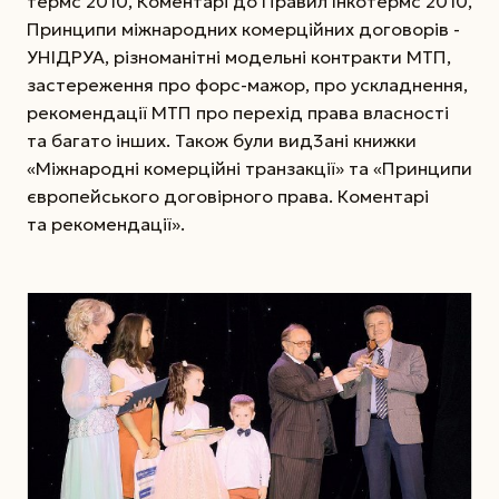
термс 2010, Коментарі до Правил Інко­термс 2010,
Принципи міжнародних комерційних договорів ­
УНІДРУА, різноманітні модельні кон­тракти МТП,
застереження про форс-мажор, про ускладнення,
рекомендації МТП про перехід права власності
та багато інших. Також були вид3ані книжки
«Міжнародні комерційні транз­акції» та «Принципи
європейського договірного права. Коментарі
та рекомендації».