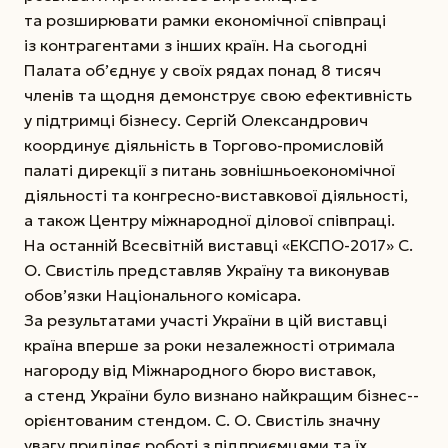
та розширювати рамки економічної співпраці
із контрагентами з інших країн. На сьогодні
Палата об’єднує у своїх рядах понад 8 тисяч
членів та щодня демонструє свою ефективність
у підтримці бізнесу. Сергій Олександрович
координує діяльність в Торгово-промисловій
палаті дирекції з питань зовнішньоекономічної
діяльності та конгресно-виставкової діяльності,
а також Центру міжнародної ділової співпраці.
На останній Всесвітній виставці «­ЕКСПО-2017» С.
О. Свистіль представляв Україну та виконував
обов’язки Національного комісара.
За результатами участі України в цій виставці
країна вперше за роки незалежності отримала
нагороду від Міжнародного бюро виставок,
а стенд України було визнано найкращим бізнес-­
орієнтованим стендом. С. О. Свистіль значну
увагу приділяє роботі з підприємцями та їх