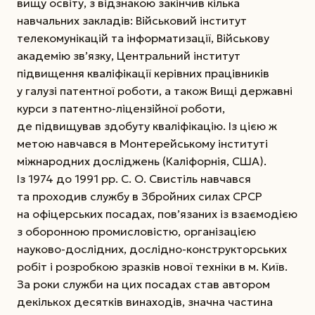
вищу освіту, з відзнакою закінчив кілька
навчальних закладів: Військовий інститут
телекомунікацій та інформатизації, Військову
академію зв’язку, Центральний інститут
підвищення кваліфікації керівних працівників
у галузі патентної роботи, а також Вищі державні
курси з патентно-ліцензійної роботи,
де підвищував здобуту кваліфікацію. Із цією ж
метою навчався в Монтерейському інституті
міжнародних досліджень (Каліфорнія, США).
Із 1974 до 1991 рр. С. О. Свистіль навчався
та проходив службу в Збройних силах СРСР
на офіцерських посадах, пов’язаних із взаємодією
з оборонною промисловістю, організацією
науково-дослідних, дослідно-конструкторських
робіт і розробкою зразків нової техніки в м. Київ.
За роки служби на цих посадах став автором
декількох десятків винаходів, значна частина