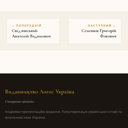
← ПОПЕРЕДНІЙ
НАСТУПНИЙ →
Свідзинський
Семенюк Григорій
Анатолій Вадимович
Фокович
Видавництво Логос Україна
Створюємо цінність
Іміджево-презентаційні видання. Популяризація української історії та
визначних імен України.