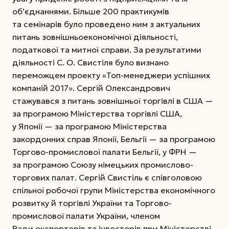
об’єднаннями. Більше 200 практикумів
та семінарів було проведено ним з актуальних
питань зовнішньоекономічної діяльності,
податкової та митної справи. За результатими
діяльності С. О. Свистіля було визнано
переможцем проекту «Топ-менеджери успішних
компаній 2017». Сергій Олександрович
стажувався з питань зовнішньої торгівлі в США —
за програмою Міністерства торгівлі США,
у Японії — за програмою Міністерства
закордонних справ Японії, Бельгії — за програмою
Торгово-промислової палати Бельгії, у ФРН —
за програмою Союзу німецьких промислово-
торгових палат. Сергій Свистіль є співголовою
спільної робочої групи Міністерства економічного
розвитку й торгівлі України та Торгово-
промислової палати України, членом
Ради експортерів та інвесторів при Міністерстві