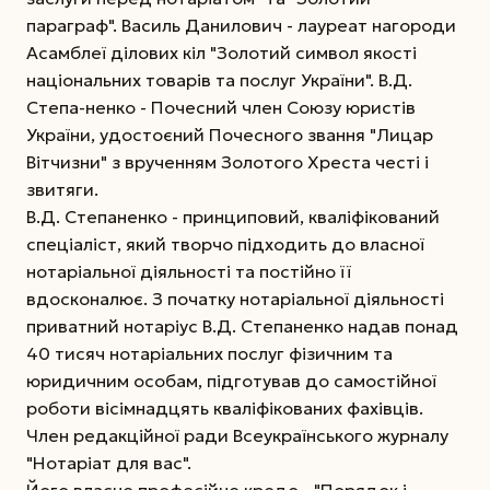
параграф". Василь Данилович - лауреат нагороди
Асамблеї ділових кіл "Золотий символ якості
національних товарів та послуг України". В.Д.
Степа-ненко - Почесний член Союзу юристів
України, удостоєний Почесного звання "Лицар
Вітчизни" з врученням Золотого Хреста честі і
звитяги.
В.Д. Степаненко - принциповий, кваліфікований
спеціаліст, який творчо підходить до власної
нотаріальної діяльності та постійно її
вдосконалює. З початку нотаріальної діяльності
приватний нотаріус В.Д. Степаненко надав понад
40 тисяч нотаріальних послуг фізичним та
юридичним особам, підготував до самостійної
роботи вісімнадцять кваліфікованих фахівців.
Член редакційної ради Всеукраїнського журналу
"Нотаріат для вас".
Його власне професійне кредо - "Порядок і