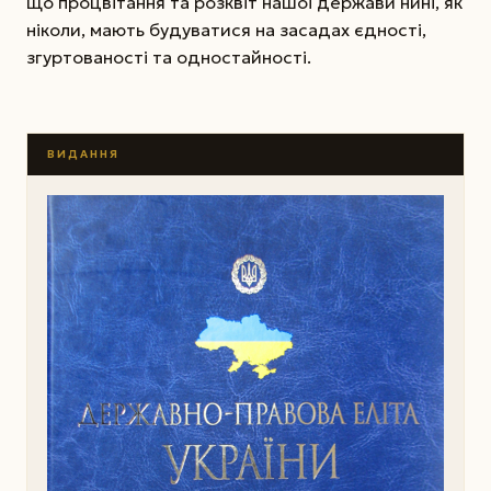
що процвітання та розквіт нашої держави нині, як
ніколи, мають будуватися на засадах єдності,
згуртованості та одностайності.
ВИДАННЯ