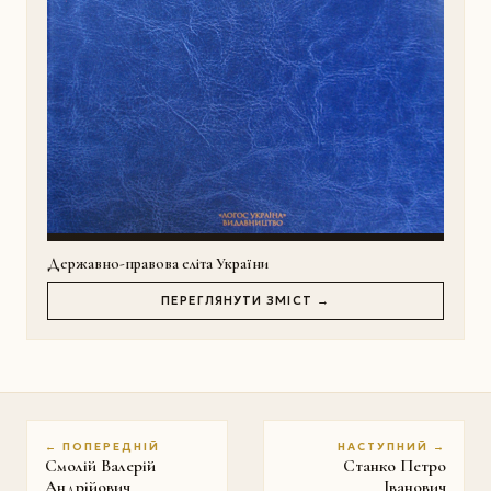
Державно-правова еліта України
ПЕРЕГЛЯНУТИ ЗМІСТ →
← ПОПЕРЕДНІЙ
НАСТУПНИЙ →
Смолій Валерій
Станко Петро
Андрійович
Іванович