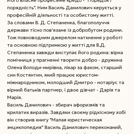
порядність". Ним Василь Данилович керується у
професійній діяльності та особистому житті.
За словами В. Д. Степаненка, благополуччя
держави тісно пов'язане із добробутом родини.
Тож повноводним джерелом натхнення у роботі
та основною підтримкою у житті для В.Д.
Степаненка завжди виступає його родина: вірна
помічниця у прагненні творити добро - дружина
Олена Володи-мирівна, лікар за фахом, старший
син Костянтин, який працює юристом-
міжнародником, молодший Дмитро - нотаріус та
вірний батьків партнер, і двоє дівчат - Дарія та
Марія.
Василь Данилович - збирач афоризмів та
крилатих виразів. Завдяки своєму рідкісному хобі
він створив книгу "Малая юристическая
энциклопедия" Василь Данилович переконаний,