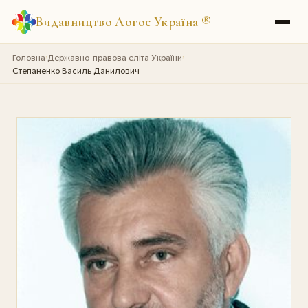
Видавництво Логос Україна
®
Головна
Державно-правова еліта України
›
›
Степаненко Василь Данилович