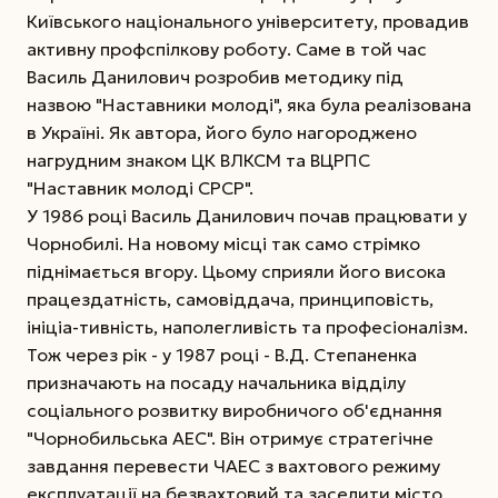
Київського національного університету, провадив
активну профспілкову роботу. Саме в той час
Василь Данилович розробив методику під
назвою "Наставники молоді", яка була реалізована
в Україні. Як автора, його було нагороджено
нагрудним знаком ЦК ВЛКСМ та ВЦРПС
"Наставник молоді СРСР".
У 1986 році Василь Данилович почав працювати у
Чорнобилі. На новому місці так само стрімко
піднімається вгору. Цьому сприяли його висока
працездатність, самовіддача, принциповість,
ініціа-тивність, наполегливість та професіоналізм.
Тож через рік - у 1987 році - В.Д. Степаненка
призначають на посаду начальника відділу
соціального розвитку виробничого об'єднання
"Чорнобильська АЕС". Він отримує стратегічне
завдання перевести ЧАЕС з вахтового режиму
експлуатації на безвахтовий та заселити місто