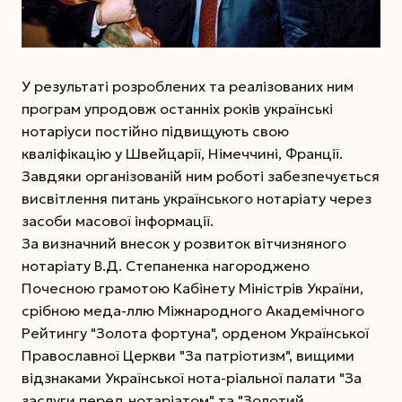
У результаті розроблених та реалізованих ним
програм упродовж останніх років українські
нотаріуси постійно підвищують свою
кваліфікацію у Швейцарії, Німеччині, Франції.
Завдяки організованій ним роботі забезпечується
висвітлення питань українського нотаріату через
засоби масової інформації.
За визначний внесок у розвиток вітчизняного
нотаріату В.Д. Степаненка нагороджено
Почесною грамотою Кабінету Міністрів України,
срібною меда-ллю Міжнародного Академічного
Рейтингу "Золота фортуна", орденом Української
Православної Церкви "За патріотизм", вищими
відзнаками Української нота-ріальної палати "За
заслуги перед нотаріатом" та "Золотий