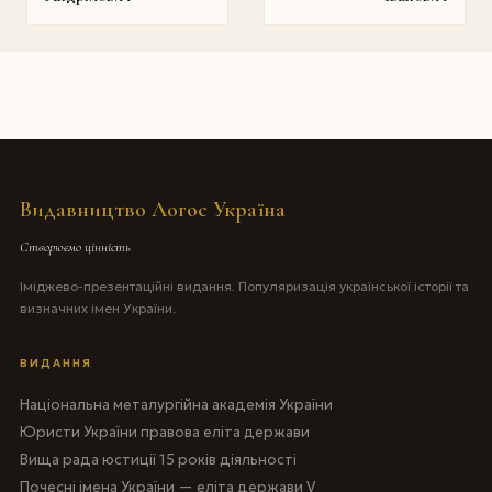
Видавництво Логос Україна
Створюємо цінність
Іміджево-презентаційні видання. Популяризація української історії та
визначних імен України.
ВИДАННЯ
Національна металургійна академія України
Юристи України правова еліта держави
Вища рада юстиції 15 років діяльності
Почесні імена України — еліта держави V