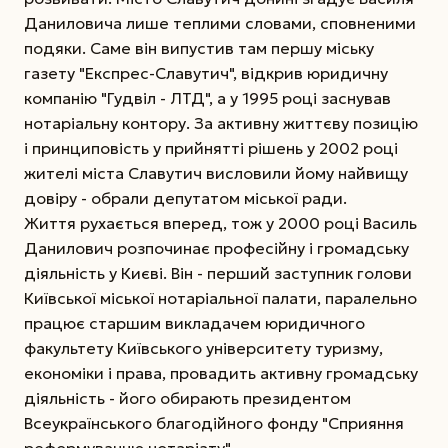
Даниловича лише теплими словами, сповненими
подяки. Саме він випустив там першу міську
газету "Експрес-Славутич", відкрив юридичну
компанію "Гудвіл - ЛТД", а у 1995 році заснував
нотаріальну контору. За активну життєву позицію
і принциповість у прийнятті рішень у 2002 році
жителі міста Славутич висловили йому найвищу
довіру - обрали депутатом міської ради.
Життя рухається вперед, тож у 2000 році Василь
Данилович розпочинає професійну і громадську
діяльність у Києві. Він - перший заступник голови
Київської міської нотаріальної палати, паралельно
працює старшим викладачем юридичного
факультету Київського університету туризму,
економіки і права, провадить активну громадську
діяльність - його обирають президентом
Всеукраїнського благодійного фонду "Сприяння
реформуванню нотаріату".