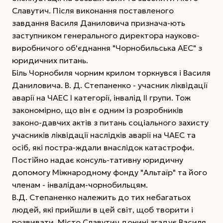
Славутич. Після виконання поставленого
завдання Василя Даниловича признача-ють
заступником генерального директора науково-
виробничого об'єднання "Чорнобильська АЕС" з
юридичних питань.
Біль Чорнобиля чорним крилом торкнувся і Василя
Даниловича. В. Д. Степаненко - учасник ліквідації
аварії на ЧАЕС І категорії, інвалід ІІ групи. Тож
закономірно, що він є одним із розробників
законо-давчих актів з питань соціального захисту
учасників ліквідації наслідків аварії на ЧАЕС та
осіб, які постра-ждали внаслідок катастрофи.
Постійно надає консуль-тативну юридичну
допомогу Міжнародному фонду "Альтаїр" та його
членам - інвалідам-чорнобильцям.
В.Д. Степаненко належить до тих небагатьох
людей, які прийшли в цей світ, щоб творити і
розвивати. Місто Славутич донині згадує Василя