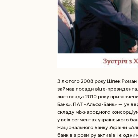
З лютого 2008 року Шпек Роман 
займав посади віце-президента, 
листопада 2010 року призначен
Банк». ПАТ «Альфа-Банк» — унів
складу міжнародного консорціуму
у всіх сегментах українського ба
Національного Банку України «Ал
банків з розміру активів і є одн