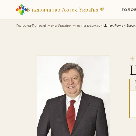
Видавництво Логос Україна
®
ГОЛО
Головна
Почесні імена України — еліта держави
Шпек Роман Васи
›
›