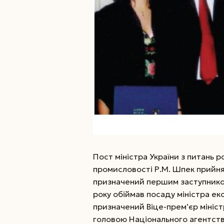
Пост міністра України з питань 
промисловості Р.М. Шпек прийняв
призначений першим заступником 
року обіймав посаду міністра еко
призначений Віце-прем’єр міністр
головою Національного агентства