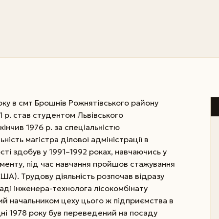
ку в смт Брошнів Рожнятівського району
71 р. став студентом Львівського
кінчив 1976 р. за спеціальністю
ність магістра ділової адміністрації в
сті здобув у 1991–1992 роках, навчаючись у
енту, під час навчання пройшов стажування
ША). Трудову діяльність розпочав відразу
саді інженера-технолога лісокомбінату
й начальником цеху цього ж підприємства в
дні 1978 року був переведений на посаду