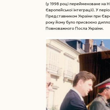
(у 1998 році перейменоване на Н
Європейської інтеграції). У пер
Представником України при Євро
року йому було присвоєно дипло
Повноважного Посла України.