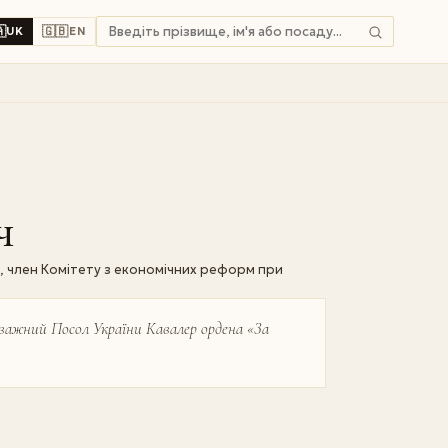

🇬🇧
UK
EN
ч
и, член Комітету з економічних реформ при
важний Посол України Кавалер ордена «За