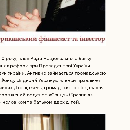
10 року, член Ради Національного Банку
ічних реформ при Президентові України,
наук України. Активно займається громадською
 Фонду «Відкрий Україну», членом правління
вних Досліджень, громадського об’єднання
ороджений орденом «Сонця» (Бразилія).
 чоловіком та батьком двох дітей.