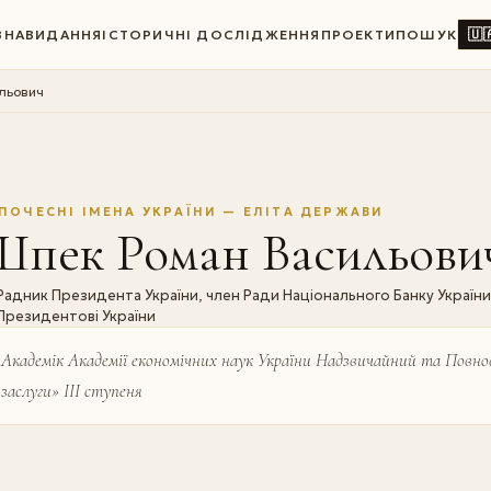
🇺
ВНА
ВИДАННЯ
ІСТОРИЧНІ ДОСЛІДЖЕННЯ
ПРОЕКТИ
ПОШУК
льович
ПОЧЕСНІ ІМЕНА УКРАЇНИ — ЕЛІТА ДЕРЖАВИ
Шпек Роман Васильови
Радник Президента України, член Ради Національного Банку Україн
Президентові України
Академік Академії економічних наук України Надзвичайний та Повно
заслуги» ІІІ ступеня