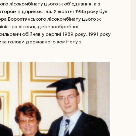
го лісокомбінату цього ж об’єднання, а з
тором підприємства. У жовтні 1985 року був
ра Ворохтянського лісокомбінату цього ж
іністра лісової, деревообробної
ильович обійняв у серпні 1989 року. 1991 року
ка голови державного комітету з