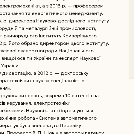
електромеханіки, а з 2013 р. — професором
постачання та енергетичного менеджменту.
 в. о. директора Науково-дослідного інституту
чорудній та металургійній промисловості,
 гірничорудного інституту Криворізького
2 р. його обрано директором цього інституту.
галузевої експертної ради Національного
і вищої освіти України та експерт Наукової
 України.
 дисертацію, а 2012 р. — докторську
ора технічних наук за спеціальністю
ння».
друкованих праць, зокрема 10 патентів на
ів керування, електротехніки
ої безпеки. Наукові статті індексуються
технічна робота «Система автоматичного
мерату» була внесена до Переліку
ви. Професор В. П. Щокін є автором патенту