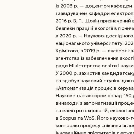
із 2003 р. — доцентом кафедри 
і завідувачем кафедри електро
2016 р. В. П. Щокін призначений
безпеки праці й екології в гірни
а 2020 р. — Науково-дослідного
національного
університету. 202
Крім того, з 2019 р. — експерт 
агентства із забезпечення якост
ради Міністерства освіти і науки
У 2000 р. захистив кандидатську
та здобув науковий ступінь докт
«Автоматизація процесів керува
Науковець є автором понад 150 
винаходи з автоматизації процес
та електротехнологій, екологічн
в Scopus та WoS. Його науково-
контролю процесу спікання агло
інноваційних пріоритетів держа