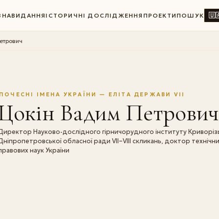
🇺
ВНА
ВИДАННЯ
ІСТОРИЧНІ ДОСЛІДЖЕННЯ
ПРОЕКТИ
ПОШУК
етрович
ПОЧЕСНІ ІМЕНА УКРАЇНИ — ЕЛІТА ДЕРЖАВИ VII
Щокін Вадим Петрович
Директор Науково-дослідного гірничорудного інституту Криворізь
Дніпропетровської обласної ради VII–VIII скликань, доктор технічн
правових наук України