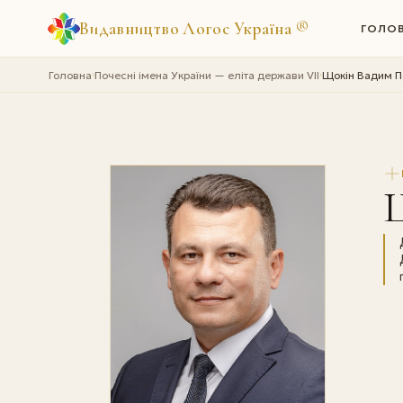
Видавництво Логос Україна
®
ГОЛО
Головна
Почесні імена України — еліта держави VII
Щокін Вадим П
›
›