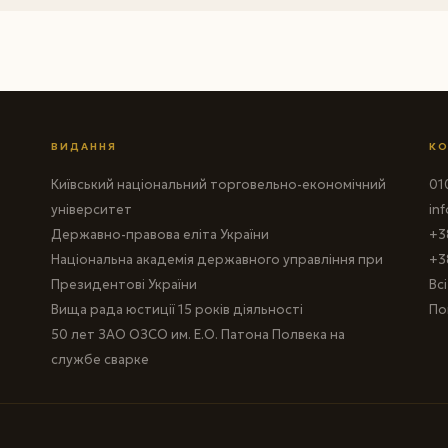
ВИДАННЯ
КО
Київський національний торговельно-економічний
010
університет
in
Державно-правова еліта України
+3
Національна академія державного управління при
+3
Президентові України
Вс
Вища рада юстиції 15 років діяльності
По
50 лет ЗАО ОЗСО им. Е.О. Патона Полвека на
службе сварке