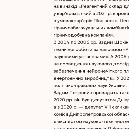
на винахід «Реагентний склад д
у кар’єрах», який з 2021 р. впро
в умовах кар’єрів Північного, Це
гірничозбагачувальних комбінаті
гірничодобувна компанія».
З 2004 по 2006 рр. Вадим Щокін
технічної роботи за напрямом «Р
науковими установами». А 2006 р
на проведення наукового дослі
забезпечення нейронечіткого пл
енергоємних виробництв». У 202
політико-правових наук України.
Вадим Петрович провадить також
2020 рр. він був депутатом Дніп
а з 2020 р. — депутат VIІI скли
комісії Дніпропетровської обласн
є експертом науково-технічної е
та природних ресурсів Дніпропет