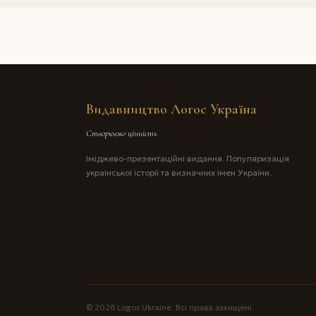
Видавництво Логос Україна
Створюємо цінність
Іміджево-презентаційні видання. Популяризація
української історії та визначних імен України.
© 2026 Logos Ukraine. Всі права захищені.