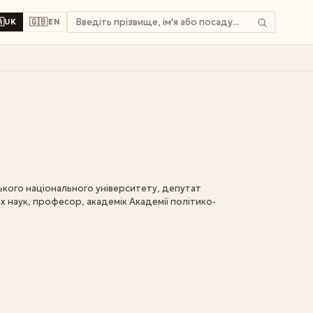

🇬🇧
UK
EN
кого національного університету, депутат
их наук, професор, академік Академії політико-