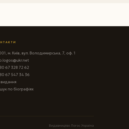
НТАКТИ
01, м. Київ, вул. Володимирська, 7, оф. 1
fo.logos@ukr.net
80 67 328 72 62
80 67 547 34 36
і видання
шук по біографіях
Видавництво Логос Україна