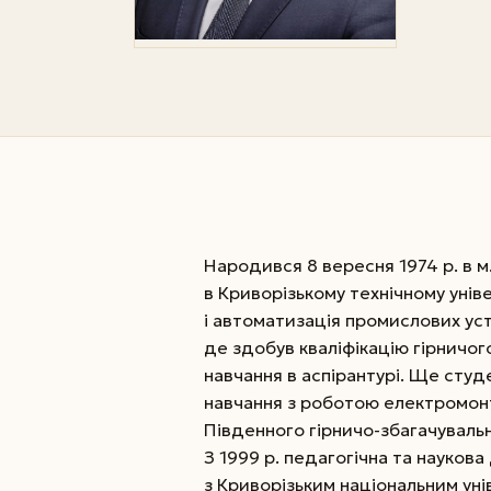
Народився 8 вересня 1974 р. в м.
в Криворізькому технічному унів
і автоматизація промислових уст
де здобув кваліфікацію гірничог
навчання в аспірантурі. Ще сту
навчання з роботою електромон
Південного гірничо-збагачувальн
З 1999 р. педагогічна та наукова
з Криворізьким національним ун