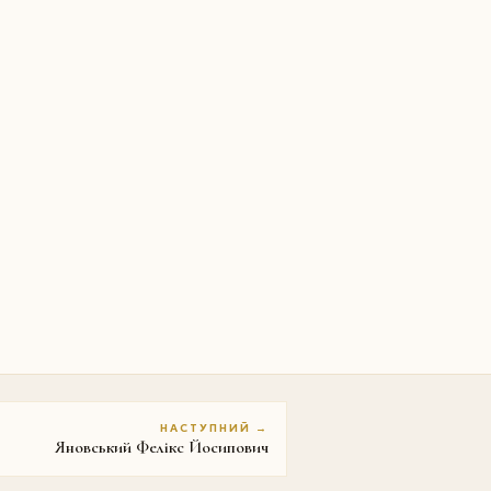
НАСТУПНИЙ →
Яновський Фелікс Йосипович