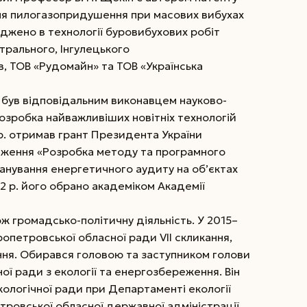
ля пилогазопридушення при масових вибухах
ваджено в технології буровибухових робіт
нтрального, Інгулецького
в, ТОВ «Рудомайн» та ТОВ «Українська
 був відповідальним виконавцем науково-
озробка найважливіших новітніх технологій
. отри­мав грант Президента України
дження «Розробка методу та програмного
анування енергетичного аудиту на об’єктах
2 р. його обрано академіком Академії
 громадсько-політичну діяльність. У 2015–
ропетровської обласної ради VII скликання,
кання. Обирався головою та заступником голови
ої ради з екології та енергозбереження. Він
кологічної ради при Департаменті екології
ровської обласної державної адміністрації.