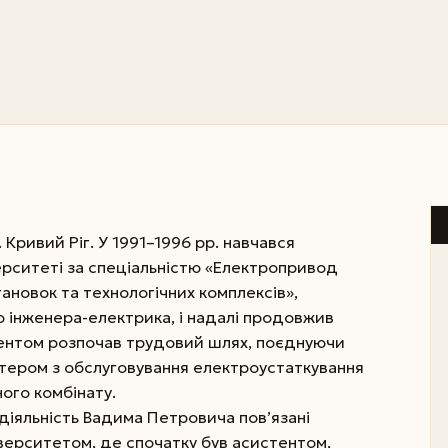
 Кривий Ріг. У 1991–1996 рр. навчався
ерситеті за спеціальністю «Електропривод
ановок та технологічних комплексів»,
о інженера-електрика, і надалі продовжив
дентом розпочав трудовий шлях, поєднуючи
тером з обслуговування електроустаткування
ого комбінату.
 діяльність Вадима Петровича пов’язані
іверситетом, де спочатку був асистентом,