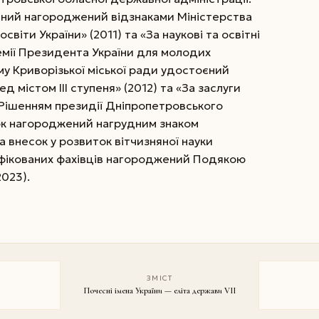
чений нагороджений відзнаками Міністерства
освіти України» (2011) та «За наукові та освітні
емії Президента України для молодих
му Криворізької міської ради удостоєний
д містом ІІІ ступеня» (2012) та «За заслуги
. Рішенням президії Дніпропетровського
ок нагороджений нагрудним знаком
а внесок у розвиток вітчизняної науки
ліфікованих фахівців нагороджений Подякою
2023).
ЗМІСТ
Почесні імена України — еліта держави VII