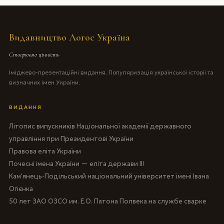
Видавництво Логос Україна
Створюємо цінність
Іміджево-презентаційні видання. Популяризація української історії та
визначних імен України.
ВИДАННЯ
Літопис випускників Національної академії державного
управління при Президентові України
Правова еліта України
Почесні імена України — еліта держави III
Кам'янець-Подільський національний університет імені Івана
Огієнка
50 лет ЗАО ОЗСО им. Е.О. Патона Полвека на службе сварке