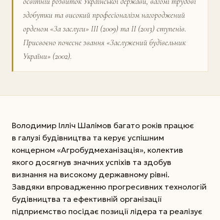
освітній розвиток Української держави, вагомі трудові
здобутки та високий професіоналізм нагороджений
орденом «За заслуги» ІІІ (2009) та ІІ (2013) ступенів.
Присвоєно почесне звання «Заслужений будівельник
України» (2002).
Володимир Ілліч Шалімов багато років працює
в галузі будівництва та керує успішним
концерном «Агробудмеханізація», колектив
якого досягнув значних успіхів та здобув
визнання на високому державному рівні.
Завдяки впровадженню прогресивних технологій
будівництва та ефективній організації
підприємство посідає позиції лідера та реалізує