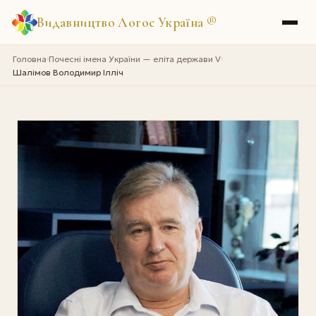
Видавництво Логос Україна
®
Головна
Почесні імена України — еліта держави V
›
›
Шалімов Володимир Ілліч