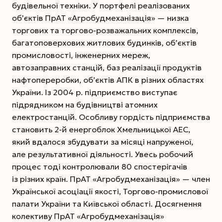
будівельної техніки. У портфелі реалізованих
об’єктів ПрАТ «Агро­­­­будмеханізація» — низка
торгових та тор­го­во-розважальних комплексів,
багатоповерхових житлових будинків, об’єктів
промисловості, інженерних мереж,
автозаправних станцій, баз реалізації продуктів
нафтопереробки, об’єктів АПК в різних областях
України. Із 2004 р. підприємство виступає
підрядником на будівництві атомних
електростанцій. Особливу гордість підприємства
становить 2-й енергоблок Хмельницької АЕС,
який вдалося збудувати за місяці напруженої,
але результативної діяльності. Увесь робочий
процес тоді контролювали 80 спостерігачів
із різних країн. ПрАТ «Агробудмеханізація» — член
Української асоціації якості, Торгово-промислової
палати України та Київської області. Досягнення
колективу ПрАТ «Агробудмеханізація»