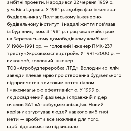
амбітні проекти. Народився 22 червня 1959 р.
у м. Біла Церква. У 1981 р. здобув фах інженера-
будівельника у Полтавському інженерно-
будівельному інституті і надалі життя пов’язав
із будівництвом. З 1981 р. працював майстром
на Березанському домобудівному комбінаті.
У 1988–1991 рр. — голов­ний інженер ПМК-237
тресту «Укр­совхоз­спецстрой».
У 1991–2000 р. —
виконроб, голов­ний інженер
ТОВ «Агробудпереробка ЛТД». Володимир Ілліч
завжди плекав мрію про створення будівельного
підприємства з високим потенціалом
і максимальною ефективністю. У 1999 р.
як досвідчений фахівець і справжній лідер
очолив ЗАТ «Агробудмеханізація». Новий
керівник згуртував людей навколо амбітної
мети — зробити все можливе для того,
щоб підприємство підвищило