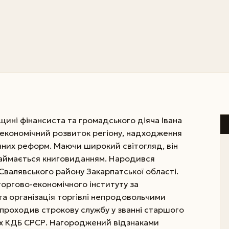
щині фінансиста та громадського діяча Івана
 економічний розвиток регіону, надходження
чних реформ. Маючи широкий світогляд, він
займається книговиданням. Народився
 Свалявського району Закарпатської області.
 торгово-економічного інституту за
та організація торгівлі непродовольчими
 проходив строкову службу у званні старшого
х КДБ СРСР. Нагороджений відзнаками