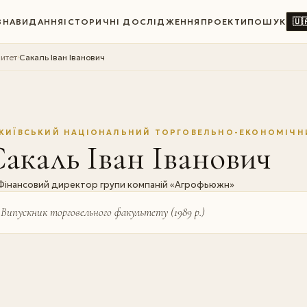
🇺
ВНА
ВИДАННЯ
ІСТОРИЧНІ ДОСЛІДЖЕННЯ
ПРОЕКТИ
ПОШУК
итет
Сакаль Іван Іванович
›
КИЇВСЬКИЙ НАЦІОНАЛЬНИЙ ТОРГОВЕЛЬНО-ЕКОНОМІЧН
акаль Іван Іванович
Фінансовий директор групи компаній «Агрофьюжн»
Випускник торговельного факультету (1989 р.)