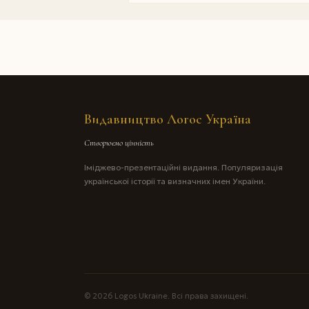
Видавництво Логос Україна
Створюємо цінність
Іміджево-презентаційні видання. Популяризація
української історії та визначних імен України.
© 2026 Logos Ukraine. Всі права захищені.