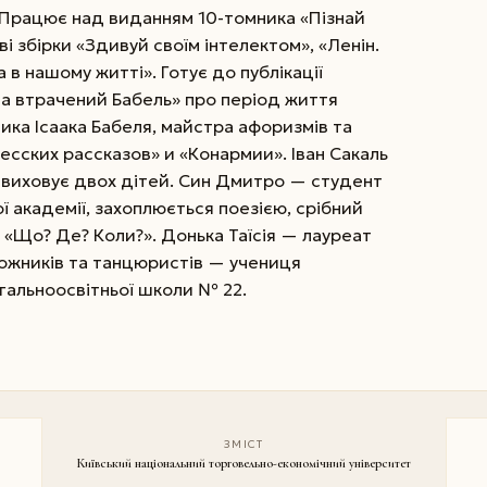
 Працює над виданням 10-томника «Пізнай
і збірки «Здивуй своїм інтелектом», «Ленін.
а в нашому житті». Готує до публікації
та втрачений Бабель» про період життя
ика Ісаака Бабеля, майстра афоризмів та
есских рассказов» и «Конармии». Іван Сакаль
виховує двох дітей. Син Дмитро — студент
 академії, захоплюється поезією, срібний
 «Що? Де? Коли?». Донька Таїсія — лауреат
ожників та танцюристів — учениця
агальноосвітньої школи № 22.
ЗМІСТ
Київський національний торговельно-економічний університет