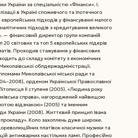
и України за спеціальністю «Фінанси». І.
алізації в Україні споживчого та іпотечного
ї європейських підходів у фінансуванні малого
 аналітичних підходів з кредитування великого
р. — фінансовий директор групи компаній
 20 світових та топ 5 європейських лідерів
атів. Проходив стажування у фінансових
ходить до складу комітету з економічних
иколаївської обл­держадміністрації.
ломами Миколаївської міської ради та
004–2008), орденом Української Православної
тописця ІІ ступеня (2005). «Людина року
банківська справа», нагороджений найвищою
отою відзнакою» (2005) та іменним
ди України (2008). Життєвий принцип Івана
о прокладу». Коло захоплень дуже широке.
ореволюційних платівок класичної музики та
кцій антикварних настільних ламп. Професійно