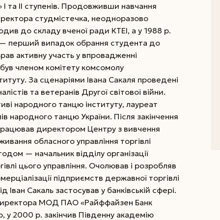
 І та ІІ ступенів. Продовживши навчання
иректора студмістечка, неодноразово
див до складу вченої ради КТЕІ, а у 1988 р.
у — перший випадок обрання студента до
Брав активну участь у впровадженні
був членом комітету комсомолу
титуту. За сценаріями Івана Сакаля проведені
алістів та ветеранів Другої світової війни.
иві народного танцю інституту, лауреат
ів народного танцю України. Після закінчення
 працював директором Центру з вивчення
живання обласного управління торгівлі
одом — начальник відділу організації
ргівлі цього управління. Очолював і розробляв
мерціалізації підприємств державної торгівлі
д Іван Сакаль застосував у банківській сфері.
к директора МОД ПАО «Райффайзен Банк
, у 2000 р. закінчив Південну академію