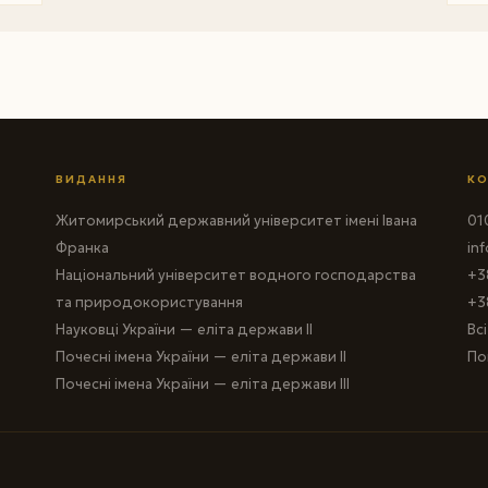
ВИДАННЯ
КО
Житомирський державний університет імені Івана
010
Франка
in
Національний університет водного господарства
+3
та природокористування
+3
Науковці України — еліта держави II
Вс
Почесні імена України — еліта держави II
По
Почесні імена України — еліта держави III