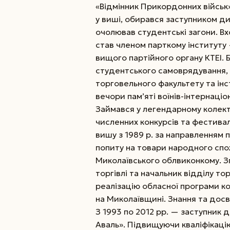
«Відмінник Прикордонних військ»
у виші, обирався заступником д
очолював студентські загони. Вхо
став членом парткому інститут
вищого партійного органу КТЕІ. 
студентського самоврядування, 
торговельного факультету та інс
вечори пам’яті воїнів-інтернаціон
Займався у легендарному колект
численних конкурсів та фестивал
вишу з 1989 р. за направленням
попиту на товари народного спо
Миколаївського облвиконкому. Зг
торгівлі та начальник відділу то
реалізацію обласної програми ко
на Миколаївщині. Знання та досві
З 1993 по 2012 рр. — заступни
Аваль». Підвищуючи кваліфікацію