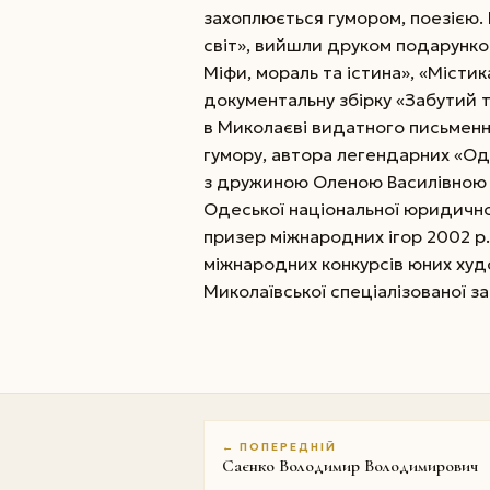
захоплюється гумором, поезією.
світ», вийшли друком подарунков
Міфи, мораль та істина», «Містик
документальну збірку «Забутий 
в Миколаєві видатного письменн
гумору, автора легендарних «Од
з дружиною Оленою Василівною 
Одеської національної юридичної
призер міжнародних ігор 2002 р.
міжнародних конкурсів юних худ
Миколаївської спеціалізованої з
← ПОПЕРЕДНІЙ
Саєнко Володимир Володимирович