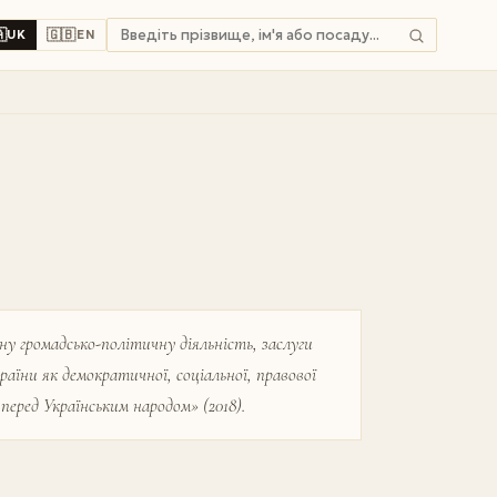

🇬🇧
UK
EN
ну громадсько-політичну діяльність, заслуги
аїни як демократичної, соціальної, правової
перед Українським народом» (2018).