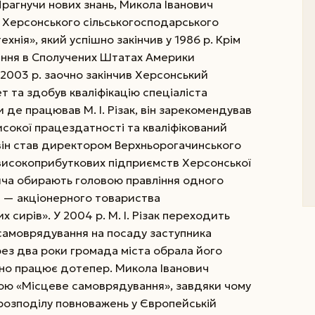
Прагнучи нових знань, Микола Іванович
о Херсонського сільськогосподарського
ехнія», який успішно закінчив у 1986 р. Крім
вання в Сполучених Штатах Америки
 2003 р. заочно закінчив Херсонський
 та здобув кваліфікацію спеціаліста
 де працював М. І. Різак, він зарекомендував
исокої працездатності та кваліфікований
 він став директором Верхньорогачинського
 високоприбуткових підприємств Херсонської
вича обирають головою правління одного
і — акціонерного товариства
сирів». У 2004 р. М. І. Різак переходить
 самоврядування на посаду заступника
ерез два роки громада міста обрала його
інно працює дотепер. Микола Іванович
ою «Місцеве самоврядування», завдяки чому
розподілу повноважень у Європейській