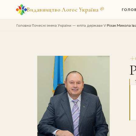
Видавництво Логос Україна
®
ГОЛО
Головна
Почесні імена України — еліта держави V
Різак Микола Ів
›
›
Р