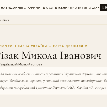
🇺
ВНА
ВИДАННЯ
ІСТОРИЧНІ ДОСЛІДЖЕННЯ
ПРОЕКТИ
ПОШУК
анович
ПОЧЕСНІ ІМЕНА УКРАЇНИ — ЕЛІТА ДЕРЖАВИ V
ізак Микола Іванович
Таврійський Міський голова
За значний особистий внесок у розвиток Україн­ської держави, визнач
перед Українським народом, у сприянні становленню та зміцненню Укр
держави нагороджений Грамотою Верховної Ради Украї­ни «За заслуги 