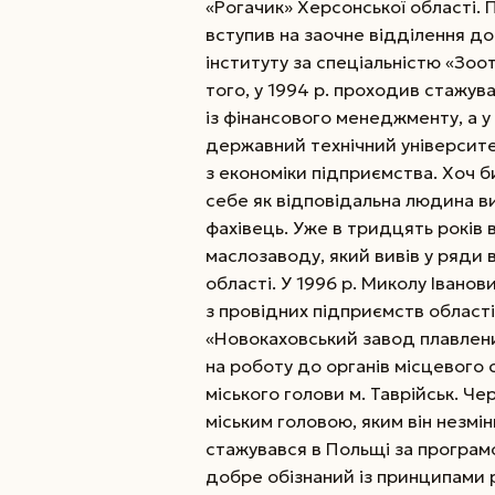
«Рогачик» Херсонської області. 
вступив на заочне відділення д
інституту за спеціальністю «Зоот
того, у 1994 р. проходив стажу
із фінансового менеджменту, а у
державний технічний університет
з економіки підприємства. Хоч би
себе як відповідальна людина в
фахівець. Уже в тридцять років
маслозаводу, який вивів у ряди
області. У 1996 р. Миколу Івано
з провідних підприємств област
«Новокаховський завод плавлених 
на роботу до органів місцевого
міського голови м. Таврійськ. Ч
міським головою, яким він незм
стажувався в Польщі за програм
добре обізнаний із принципами 