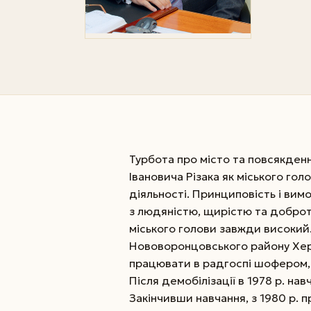
Турбота про місто та повсякден
Івановича Різака як міського го
діяльності. Принциповість і вим
з людяністю, щирістю та доброт
міського голови завжди високий. 
Нововоронцовського району Херсо
працювати в радгоспі шофером, з
Після демобілізації в 1978 р. на
Закінчивши навчання, з 1980 р.