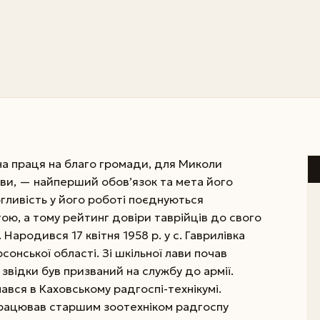
на праця на благо громади, для Миколи
лови, — найперший обов’язок та мета його
огливість у його роботі поєднуються
ою, а тому рейтинг довіри таврійців до свого
Народився 17 квітня 1958 р. у с. Гаврилівка
нської області. Зі шкільної лави почав
відки був призваний на службу до армії.
вчався в Каховському радгоспі-технікумі.
 працював старшим зоотехніком радгоспу