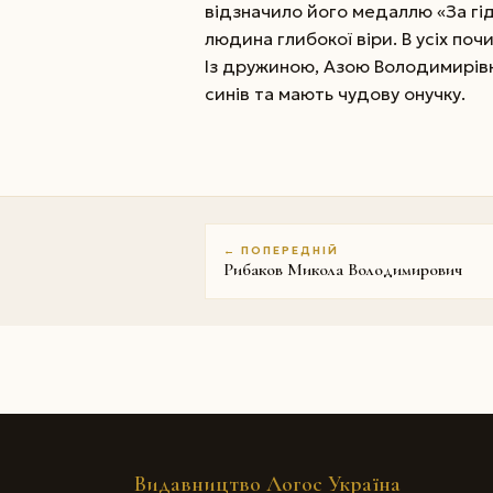
відзначило його медаллю «За гід
людина глибокої віри. В усіх по
Із дружиною, Азою Володимирівн
синів та мають чудову онучку.
← ПОПЕРЕДНІЙ
Рибаков Микола Володимирович
Видавництво Логос Україна