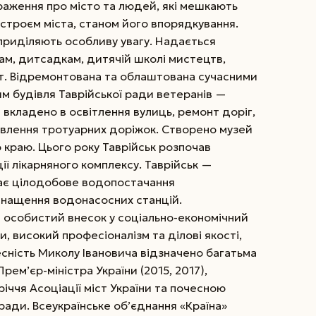
раження про місто та людей, які мешкають
­устроєм міста, станом його впорядкування.
у приділяють особливу увагу. Надається
м, дитсадкам, дитячій школі мистецтв,
т. Відремонтована та облаштована сучасними
м будівля Таврійської ради ветеранів —
и вкладено в освітлення вулиць, ремонт доріг,
новлення тротуарних доріжок. Створено музей
го краю. ­Цього року Таврійськ розпочав
ї лікарняного комплексу. Таврійськ —
 має цілодобове водопостачання
снащення водонасосних станцій.
й особистий внесок у соціально-економічний
, високий професіоналізм та ділові якості,
есність Миколу Івановича відзначено багатьма
ем’єр-міністра України (2015, 2017),
іччя Асоціації міст України та почесною
ради. Всеукраїнське об’єднання «Країна»