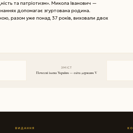
ність та патріотизм». Микола Іванович —
чинаннях допомагає згуртована родина.
ою, разом уже понад 37 років, виховали двох
ЗМІСТ
Почесні імена України — еліта держави V
ВИДАННЯ
КО