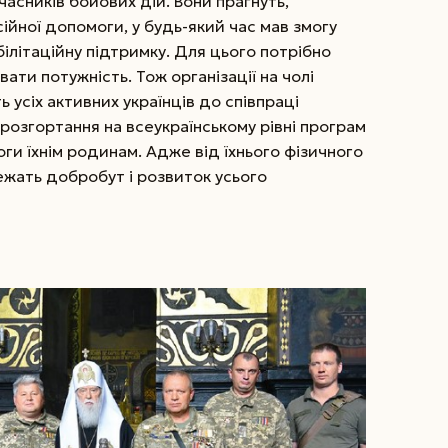
асників бойових дій. Вони прагнуть,
йної допомоги, у будь-який час мав змогу
ілітаційну підтримку. Для цього потрібно
ти потужність. Тож організації на чолі
усіх активних українців до співпраці
з розгортання на все­українському рівні програм
оги їхнім родинам. Адже від їхнього фізичного
ежать добробут і розвиток усього