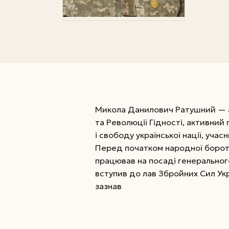
Микола Данилович Ратушний — а
та Революції Гідності, активний
і свободу української нації, учасн
Перед початком народної бороть
працював на посаді генеральног
вступив до лав Збройних Сил Укра
зазнав