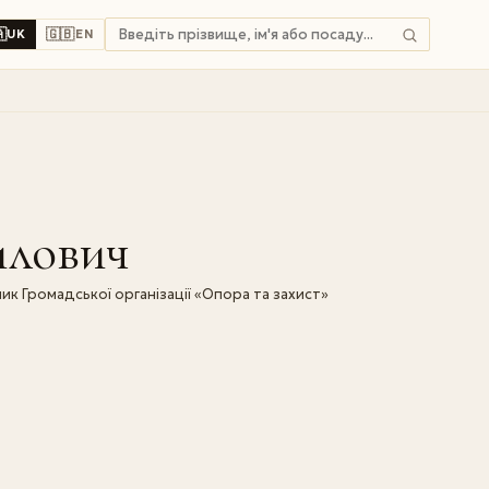

🇬🇧
UK
EN
илович
ик Громадської організації «Опора та захист»