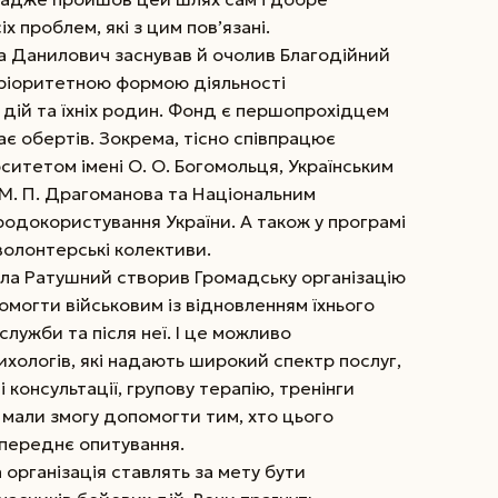
іх проблем, які з цим пов’язані.
ла Данилович заснував й очолив Благодійний
пріоритетною формою діяльності
х дій та їхніх родин. Фонд є першопрохідцем
ає обертів. Зокрема, тісно співпрацює
ситетом імені О. О. Богомольця, Українським
М. П. Драгоманова та Національ­ним
иродокористування України. А також у програмі
 волонтерські колективи.
ла Ратушний створив Громадську організацію
помогти військовим із відновленням їхнього
служби та після неї. І це можливо
хологів, які надають широкий спектр послуг,
консультації, групову терапію, тренінги
 мали змогу допомогти тим, хто цього
опереднє опитування.
 організація ставлять за мету бути