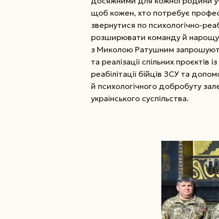
досяжними для кожної родини уч
щоб кожен, хто потребує професі
звернутися по психологічно-реаб
розширювати команду й нарощува
з Миколою Ратушним запрошують 
та реалізації спільних проєктів і
реабілітації бійців ЗСУ та допом
й психологічного добробуту зал
українського суспільства.