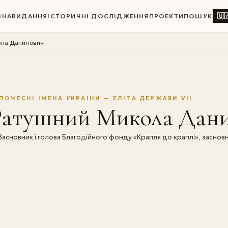
🇺
ВНА
ВИДАННЯ
ІСТОРИЧНІ ДОСЛІДЖЕННЯ
ПРОЕКТИ
ПОШУК
ола Данилович
ПОЧЕСНІ ІМЕНА УКРАЇНИ — ЕЛІТА ДЕРЖАВИ VII
Ратушний Микола Дан
Засновник і голова Благодійного фонду «Крапля до краплі», засновн