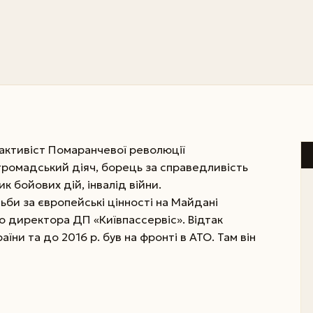
ктивіст Помаранчевої революції
 громадський діяч, борець за справедливість
ик бойових дій, інвалід війни.
би за європейські цінності на Майдані
о директора ДП «Київпассервіс». Відтак
їни та до 2016 р. був на фронті в АТО. Там він