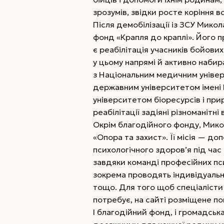
зрозумів, звідки росте коріння вс
Після демобілізації із ЗСУ Мико
фонд «Крапля до краплі». Його 
є реабілітація учасників бойови
у цьому напрямі й активно набир
з Націо­нальним медичним універ
державним університетом імені 
університетом біоресур­сів і пр
реабілітації задіяні різноманітні
Окрім благодійного фонду, Мико
«Опора та захист». Її місія — до
психологічного здоров’я під час 
завдяки команді професійних пси
зокрема проводять індивідуальні 
тощо. Для того щоб спеціалісти
потребує, на сайті розміщене п
І благодійний фонд, і громадська