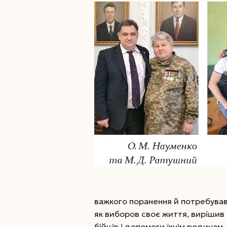
важкого поранення й потребував
як виборов своє життя, вирішив 
бійців і допомоги їхнім родинам