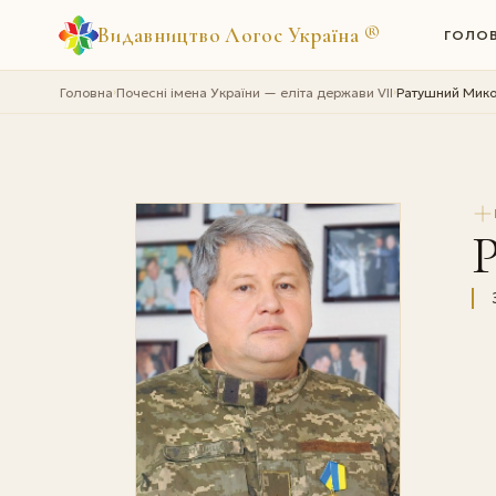
Видавництво Логос Україна
®
ГОЛО
Головна
Почесні імена України — еліта держави VII
Ратушний Мик
›
›