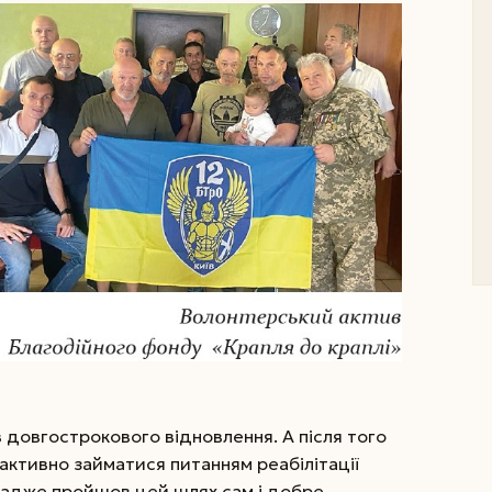
 довгострокового відновлення. А після того
активно займатися питанням реабілітації
, адже пройшов цей шлях сам і добре