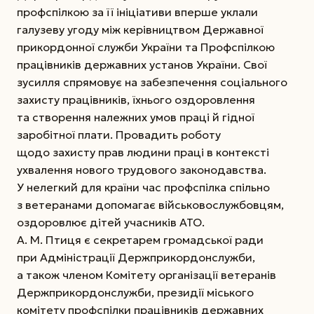
профспілкою за її ініціативи вперше уклали
галузеву угоду між керівництвом Державної
прикордонної служби України та Профспілкою
працівників державних установ України. Свої
зусилля спрямовує на забезпечення соціального
захисту працівників, їхнього оздоровлення
та створення належних умов праці й гідної
заробітної плати. Провадить роботу
щодо захисту прав людини праці в контексті
ухвалення нового трудового законодавства.
У нелегкий для країни час профспілка спільно
з ветеранами допомагає військовослужбовцям,
оздоровлює дітей учасників АТО.
А. М. Птиця є секретарем громадської ради
при Адміністрації Держприкордонслужби,
а також членом Комітету організації ветеранів
Держ­прикордонслужби, президії міського
комітету профспілки працівників державних