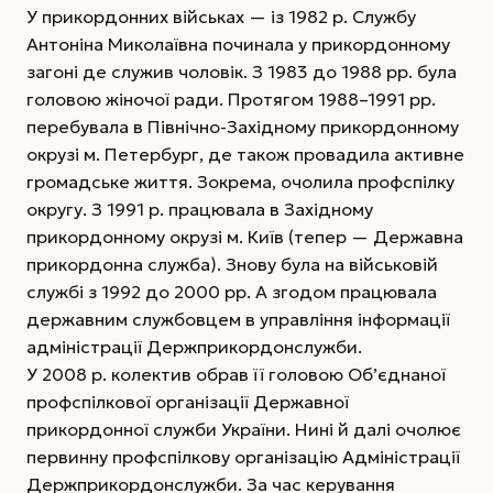
У прикордонних військах — із 1982 р. Службу
Антоніна Миколаївна починала у прикордонному
загоні де служив чоловік. З 1983 до 1988 рр. була
головою жіночої ради. Протягом 1988–1991 рр.
перебувала в Північно-Західному прикордонному
окрузі м. Петербург, де також провадила активне
громадське життя. Зокрема, очолила профспілку
округу. З 1991 р. працювала в Західному
прикордонному окрузі м. Київ (тепер — Державна
прикордонна служба). Знову була на військовій
службі з 1992 до 2000 рр. А згодом працювала
державним службовцем в управління інформації
адміністрації Держприкордонслужби.
У 2008 р. колектив обрав її головою Об’єднаної
профспілкової організації Державної
прикордонної служби України. Нині й далі очолює
первинну профспілкову організацію Адміністрації
Держприкордонслужби. За час керування