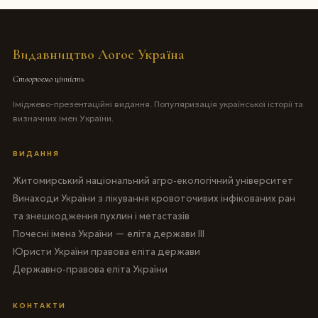
Видавництво Логос Україна
Створюємо цінність
Іміджево-презентаційні видання. Популяризація української історії та
визначних імен України.
ВИДАННЯ
Житомирський національний агро-екологічний університет
Винаходи України з лікування кровоточивих інфікованих ран
та знешкодження пухлин і метастазів
Почесні імена України — еліта держави III
Юристи України правова еліта держави
Державно-правова еліта України
КОНТАКТИ