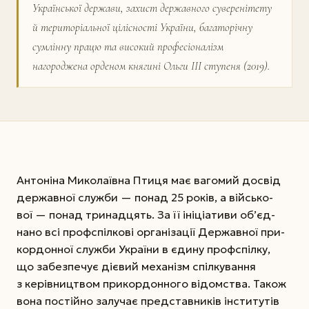
Української держави, захист державного суверенітету
й територіальної цілісності України, багаторічну
сумлінну працю та високий професіоналізм
нагороджена орденом княгині Ольги ІІІ ступеня (2019).
Антоніна Миколаївна Птиця має вагомий досвід
державної служби — понад 25 років, а вій­сько­
вої — понад тринадцять. За її ініціативи об’єд­
нано всі профспілкові організації Державної при­
кор­донної служби України в єдину профспілку,
що забезпечує дієвий механізм спілкування
з керів­ництвом прикордонного відомства. Також
вона постійно залучає представників інститутів