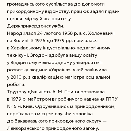
грома­дянського суспільства до допомоги
прикордонному відомству, працює задля підви­
щення іміджу й авторитету
Держприкордонслужби.
Народилася 24 лютого 1958 р. в с. Холоневичі
на Волині. З 1976 до 1979 рр. навчалася
в Харківському індустріально-педагогічному
технікумі. Згодом здобула вищу освіту
у Відкритому міжнародному університеті
розвитку людини
«Україна», який закінчила
у 2010 р. з кваліфікацією магістра соціальної
роботи.
Трудову діяльність А. М. Птиця розпочала
в 1979 р. майстром виробничого навчання ГПТУ
№ 5 м. Київ. Одружившись із прикордонником,
переїхала за місцем служби чоловіка
до Закавказького прикордонного округу —
Лєнкоранського прикордонного загону.