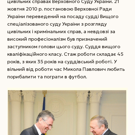
цивільних справах Верховного Суду України.
21
жовтня 2010 р. постановою Верховної Ради
України переведений на посаду судді Вищого
спеціалізованого суду України з розгляду
цивільних і кримінальних справ, а невдов­зі за
високий професіоналізм був призначений
заступником голови цього суду. Суддя вищого
кваліфікаційного класу. Стаж роботи складає 45
років, з яких 35 років на суддівський роботі. У
вільний від роботи час Микола Павлович любить
порибалити та пограти в футбол.