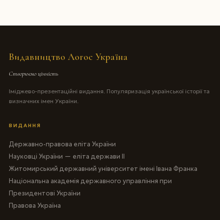
Видавництво Логос Україна
Створюємо цінність
Іміджево-презентаційні видання. Популяризація української історії та
визначних імен України.
ВИДАННЯ
Державно-правова еліта України
Науковці України — еліта держави II
Житомирський державний університет імені Івана Франка
Національна академія державного управління при
Президентові України
Правова Україна