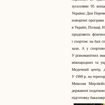
зусиллями 95 конц
України; Дня Перемог
новорічні програми 
в Україні, Польщі, 
приділяють фізично
і спортом: на базі 
зали. А у спортивн
У різноманітних зма
міжнародних та укр
Медичний центр, д
У 1999 р. на терито
Миколая Мирлікійс
державної податков
підготовку бакалаврів