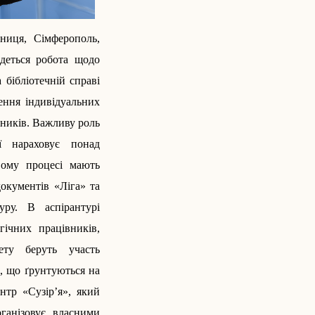
нниця, Сімферополь,
едеться робота щодо
 бібліотечній справі
ення індивідуальних
чників. Важливу роль
ї нараховує понад
вому процесі мають
документів «Ліга» та
уру. В аспірантурі
ічних працівників,
ету беруть участь
в, що ґрунтуються на
нтр «Сузір’я», який
рганізовує власними