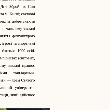
; Дня Збройних Сил
та м. Києві; святкові
олектив добре знають
 навчальному закладі
аняття фізкультурою
 ігрові та спортивні
 близько 1000 осіб.
мпіонатах (світових,
ному закладі працює
ями і стандартами.
світи — храм Святого
альний університет
ації, який здійснює