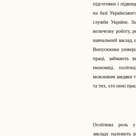
підготовки і підвищ
на базі Українсько
служби України. З
величезну роботу, р
навчальний заклад, щ
Випускники універс
праці, займають в
економіці, політи
можливим завдяки тв
та тих, хто нині пра
Особлива роль у 
закладу належить р