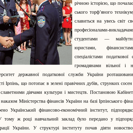
річною історією, що почалас
ського торф’яного технікум
славиться на увесь світ с
професіоналами-викладач
студентами — майбутні
юристами, фінансистам
спеціалістами податково
громадянами вільної і н
ерситет державної податкової служби України розташова
ті Ірпінь, що потопає в зелені правічних дубів, струнких сосен 
 славетними діячами культури і мистецтв. Постановою Кабінет
 з наказом Міністерства фінансів України на базі Ірпінського фі
ено Український фінансово-економічний інститут, підпорядк
 У тому ж році навчальний заклад було передано у підпоря
трації України. У структурі інституту почав діяти новост