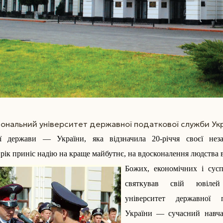
ональний університет державної податкової служби Ук
 держави — України, яка відзначила 20-річчя своєї неза
рік приніс надію на краще майбутнє, на вдосконалення людства в
Божих, економічних і сус
святкував свій ювіле
університет державної 
України — сучасний навча