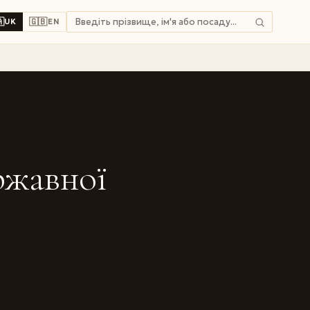

🇬🇧
UK
EN
ржавної