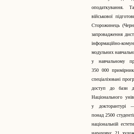
оподаткування. Т
військової підгото
Сторожинець (Черні
запровадження диста
інформаційно-комун
модульних навчальни
у навчальному пр
350 000 примірник
спеціалізовані прог
доступ до бази ди
Національного уні
у докторан­турі 
понад 2500 студенті
національній естет
нараховує 21 худож