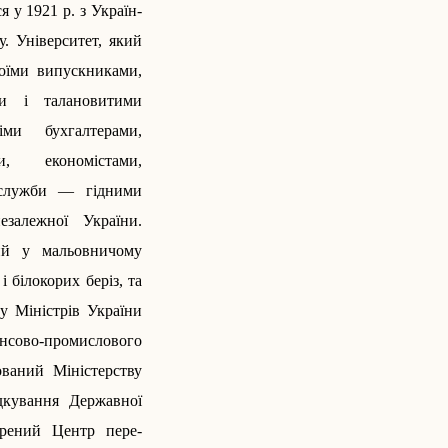
я у 1921 р. з Україн­
у. Університет, який
воїми випускниками,
ами і талановитими
ми бухгалтерами,
и, економістами,
ї служби — гідними
езалежної України.
ний у мальовничому
і білокорих беріз, та
у Міністрів України
нансово-промислового
ований Міністерству
дкування Державної
ворений Центр пере­