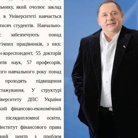
ьнику, який очолює заклад
 в Університеті навчається
исяч студентів. Навчально-
с забезпечують ­понад
гічних працівників, з них:
н-кореспондент, 55 докторів
тів наук, 57 професорів,
ого навчального року понад
 проходять підвищення
стажування. У структурі
ніверситету ДПС України
кий фінансово-економічний
 післядипломної освіти,
інститут фінансового права
лідний центр з проблем