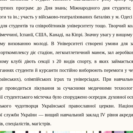
ертних програм: до Дня знань; Міжнародного дня студента
и та ін.; участь у військово-театралізованих баталіях у м. Одесі 
для студентів та співробітників університету тощо. Творчий к
Німеччині, Іспанії, США, Канаді, на Кіпрі. Значну увагу у вищому
му вихованню молоді. В Університеті створені умови для з
спорткомплексу діє стадіон, легкоатлетичний манеж, зал аеробіки,
ому клубі діють секції з 20 видів спорту, в яких ­займається
ганнях студенти й курсанти постійно виборюють перемоги у че
аїнських), олімпійських іграх та універсіадах. При навчаль
е проводиться лікування за сучасними медичними технологі
рії студентського містечка було споруджено осередок духовної о
ького чудотворця Української православної церкви. Націон
ої служби України — вищий навчальний заклад IV рівня акредит
, спеціалістів, магістрів­.