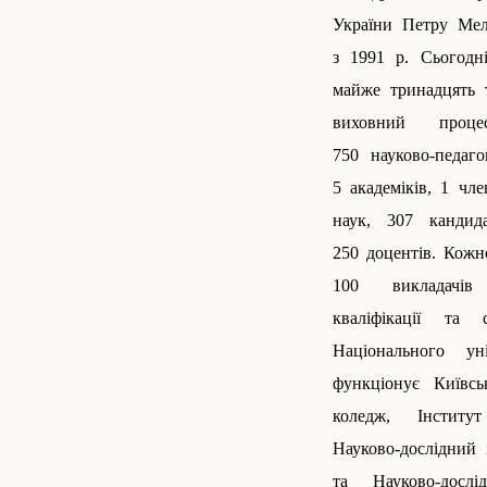
України Петру Мел
з 1991 р. Сьогодні
майже тринадцять т
виховний проце
750 науково-педаго
5 академіків, 1 чле
наук, 307 кандида
250 доцентів. Кожн
100 викладачів
кваліфікації та 
Національного у
функціонує Київсь
коледж, Інститут
Науково-дослідний 
та Науково-дос