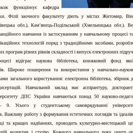
акож функціонує кафедра
вки. Філії заочного факультету діють у містах Жито­мир, Ві
вецька обл.), Кам’янець-Подільський (Хмельницька обл.). В
нційного навчання із застосуванням у навчальному процесі та
ікаційних технологій поряд з традиційними засобами, розробл
х програм різних рівнів складності і випуск електрон­них підру
оцесі відіграє наукова бібліо­тека, книжковий фонд яко
ів. Широке поширення та використання у навчально-науко
рами загального користування: електронна бібліотека, збірник 
сертацій. Навчальний заклад має аспірантуру, докторант
верситету ДПС України навчаються понад 50 науково-педагог
— 9. Усього у студентському самоврядуванні університ
в. Важливу роботу з формування естетичних поглядів та ідеа­лі
иці та кращих надбаннях, проводить культурно-мистецький це
ній колектив і студію. Кожного навчаль­ного року центр о