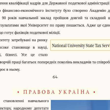
ення кваліфікації кадрів для Державної податкової адміністрації 
го фінансово-економічного інституту було створено Академію д
а 90 років навчальний заклад пройшов довгий та складний ш
езультатами якої Університет по праву пишається. Адже це єд
о готує фахівців податкової міліції.
итету затребувані на ринку
исоке становище в науці,
ці, бізнесі. Усе це стало
орчій праці багатьох попередніх поколінь викладачів та співроб
цює в ньому.
64
становленні­ навчального
ектору, народному депутату