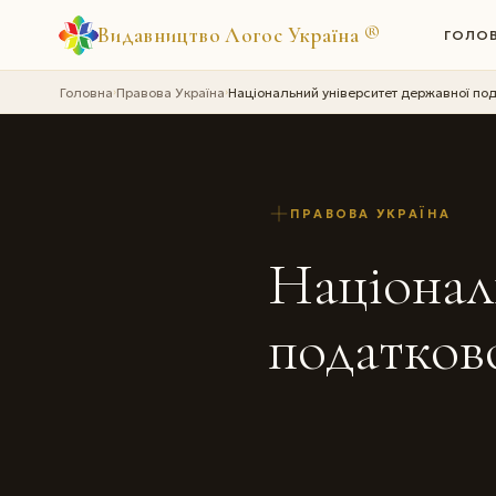
Видавництво Логос Україна
®
ГОЛО
Головна
Правова Україна
Національний університет державної под
›
›
ПРАВОВА УКРАЇНА
Націонал
податков