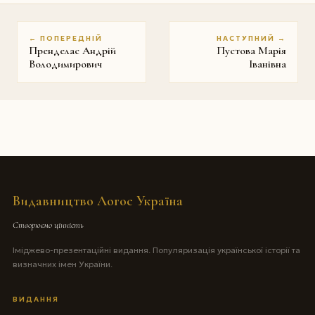
← ПОПЕРЕДНІЙ
НАСТУПНИЙ →
Пренделас Андрій
Пустова Марія
Володимирович
Іванівна
Видавництво Логос Україна
Створюємо цінність
Іміджево-презентаційні видання. Популяризація української історії та
визначних імен України.
ВИДАННЯ