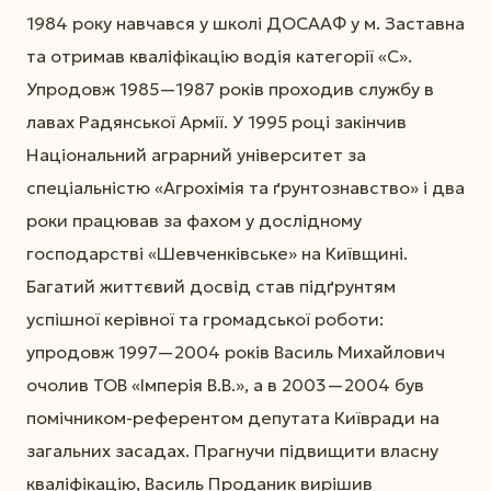
1984 року навчався у школі ДОСААФ у м. Заставна
та отримав кваліфікацію водія категорії «С».
Упродовж 1985—1987 років проходив службу в
лавах Радянської Армії. У 1995 році закінчив
Національний аграрний університет за
спеціальністю «Агрохімія та ґрунтознавство» і два
роки працював за фахом у дослідному
господарстві «Шевченківське» на Київщині.
Багатий життєвий досвід став підґрунтям
успішної керівної та громадської роботи:
упродовж 1997—2004 років Василь Михайлович
очолив ТОВ «Імперія В.В.», а в 2003—2004 був
помічником-референтом депутата Київради на
загальних засадах. Прагнучи підвищити власну
кваліфікацію, Василь Проданик вирішив