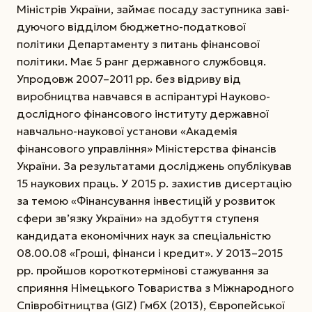
Міністрів України, займає посаду заступника заві­
дуючого відділом бюджетно-податкової
політики Департаменту з питань фінансової
політики. Має 5 ранг державного службовця.
Упродовж 2007–2011 рр. без відриву від
виробницт­ва навчався в аспірантурі Науково-
дослідного фінансового інституту державної
навчально-наукової установи «Академія
фінансового управління» Міністерства фінансів
Украї­ни. За результатами досліджень опуб­лікував
15 наукових праць. У 2015 р. захистив дисертацію
за темою «Фінансування інвестицій у розвиток
сфери зв’язку України» на здобуття ступеня
кандидата економічних наук за спеціальністю
08.00.08 «Гроші, фінанси і кредит». У 2013–2015
рр. пройшов короткотермінові стажування за
сприяння Німецького Товариства з Міжнародного
Співробітництва (GIZ) ГмбХ (2013), Європейської