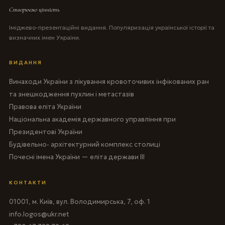
Створюємо цінність
Іміджево-презентаційні видання. Популяризація української історії та
визначних імен України.
ВИДАННЯ
Винаходи України з лікування кровоточивих інфікованих ран
та знешкодження пухлин і метастазів
Правова еліта України
Національна академія державного управління при
Президентові України
Будівельно- архітектурний комплекс столиці
Почесні імена України — еліта держави III
КОНТАКТИ
01001, м. Київ, вул. Володимирська, 7, оф. 1
info.logos@ukr.net