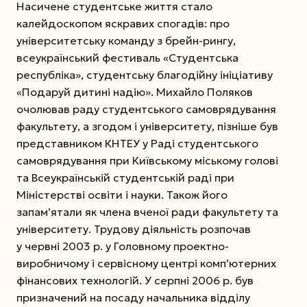
Насичене студентське життя стало
калейдоскопом яскравих спогадів: про
університетську команду з брейн-рингу,
всеукраїнський фестиваль «Студентська
республіка», студентську благодійну ініціативу
«Подаруй дитині надію». Михайло Поляков
очолював раду студентського самоврядування
факультету, а згодом і університету, пізніше був
представником КНТЕУ у Раді студентського
самоврядування при Київському міському голові
та Всеукраїнській студентській раді при
Міністерстві освіти і науки. Також його
запам’ятали як члена вченої ради факультету та
університету. Трудову діяльність розпочав
у червні 2003 р. у Головному проектно-
виробничому і сервісному центрі комп’ютерних
фінансових технологій. У серпні 2006 р. був
призначений на посаду начальника відділу