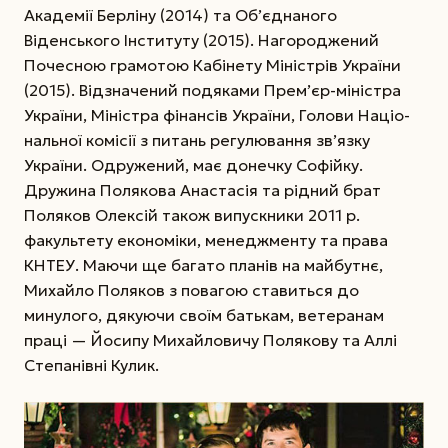
Академії Берліну (2014) та Об’єднаного
Віденського Інституту (2015). Нагороджений
Почесною грамотою Кабінету Міністрів України
(2015). Відзначений подяками Прем’єр-міністра
України, Міністра фінансів України, Голови Націо­
нальної комісії з питань регулювання зв’язку
України. Одружений, має донечку Софійку.
Дружина Полякова Анастасія та рідний брат
Поляков Олексій також випускники 2011 р.
факультету економіки, менеджменту та права
КНТЕУ. Маючи ще багато планів на майбутнє,
Михайло Поляков з повагою ставиться до
минулого, дякуючи своїм батькам, ветеранам
праці — Йосипу Михайловичу Полякову та Аллі
Степанівні Кулик.