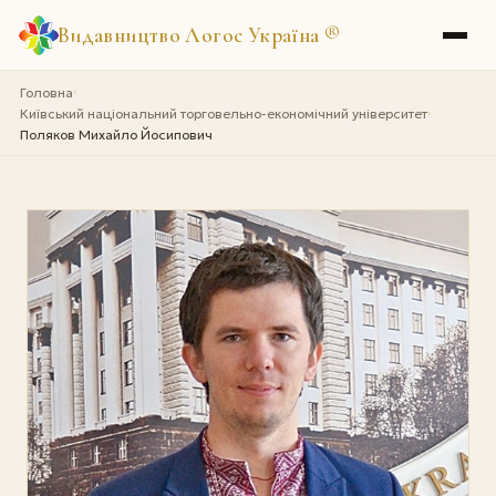
Видавництво Логос Україна
®
Головна
›
Київський національний торговельно-економічний університет
›
Поляков Михайло Йосипович