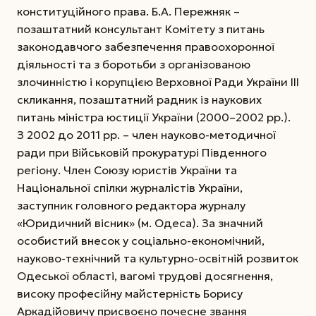
конституційного права. Б.А. Пережняк –
позаштатний консультант Комітету з питань
законодавчого забезпечення правоохоронної
діяльності та з боротьби з організованою
злочинністю і корупцією Верховної Ради України ІІІ
скликання, позаштатний радник із наукових
питань міністра юстиції України (2000–2002 рр.).
З 2002 до 2011 рр. – член ­науково-методичної
ради при Військовій прокуратурі Південного
регіону. Член Союзу юристів України та
Національної спілки журналістів України,
заступник головного редактора журналу
«Юридичний вісник» (м. Одеса). За значний
особистий внесок у соціально-економічний,
науково-технічний та культурно-освітній розвиток
Одеської області, вагомі трудові досягнення,
високу професійну майстерність Борису
Аркадійовичу присвоєно почесне звання