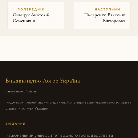
← ПОПЕРЕДНІЙ
НАСТУПНИЙ →
Онищук Анатолій
Писаренко Вячеслав
Семенович
Вікторович
Видавництво Логос Україна
Створюємо цінність
Іміджево-презентаційні видання. Популяризація української історії та
визначних імен України.
ВИДАННЯ
Національний університет водного господарства та