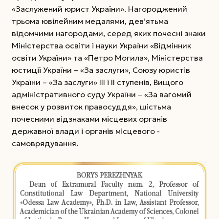
«Заслужений юрист України». Нагороджений
трьома ювілейним медалями, дев’ятьма
відомчими нагородами, серед яких почесні знаки
Міністерства освіти і науки України «Відмінник
освіти України» та «Петро Могила», Міністерства
юстиції України – «За заслуги», Союзу юристів
України – «За заслуги» III і II ступенів, Вищого
адміністративного суду України – «За вагомий
внесок у розвиток правосуддя», шістьма
почесними відзнаками місцевих органів
державної влади і органів місцевого ­
самоврядування.