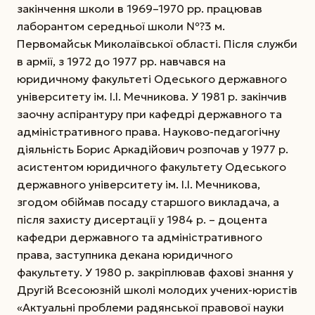
закінчення школи в 1969–1970 рр. працював
лаборантом середньої школи №?3 м.
Первомайськ Миколаївської області. Після служби
в армії, з 1972 до 1977 рр. навчався на
юридичному факультеті Одеського державного
університету ім. І.І. Мечникова. У 1981 р. закінчив
заочну аспірантуру при кафедрі державного та
адміністративного права. Науково-педагогічну
діяльність Борис Аркадійович розпочав у 1977 р.
асистентом юридичного факультету Одеського
державного університету ім. І.І. Мечникова,
згодом обіймав посаду старшого викладача,
а
після захисту дисертації у 1984 р. – доцента
кафедри державного та адміністративного
права, заступника декана юридичного
факультету. У 1980 р. закріплював фахові знання у
Другій Всесоюзній школі молодих учених-юристів
«Актуальні проблеми радянської правової науки