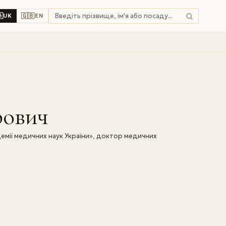

🇬🇧
UK
EN
рович
демії медичних наук України», доктор медичних