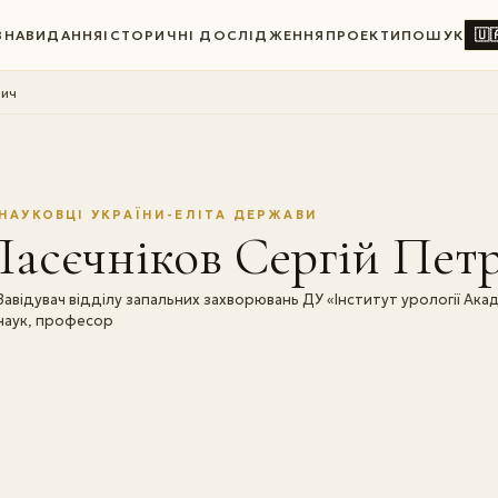
🇺
ВНА
ВИДАННЯ
ІСТОРИЧНІ ДОСЛІДЖЕННЯ
ПРОЕКТИ
ПОШУК
вич
НАУКОВЦІ УКРАЇНИ-ЕЛІТА ДЕРЖАВИ
асєчніков Сергій Пет
Завідувач відділу запальних захворювань ДУ «Інститут урології Ака
наук, професор