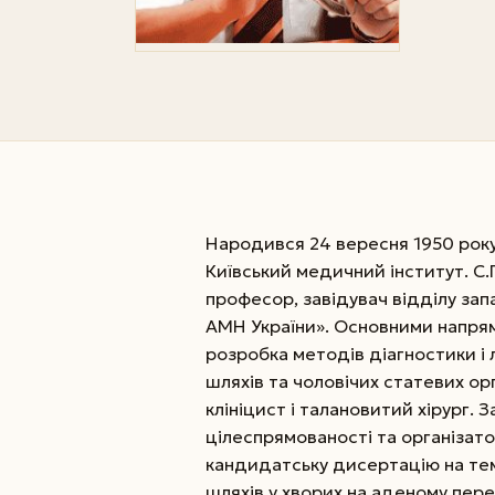
Народився 24 вересня 1950 року в
Київський медичний інститут. С.
професор, завідувач відділу зап
АМН України». Основними напрям
розробка методів діагностики і 
шляхів та чоловічих статевих о
клініцист і талановитий хірург.
цілеспрямованості та організато
кандидатську дисертацію на тем
шляхів у хворих на аденому пере