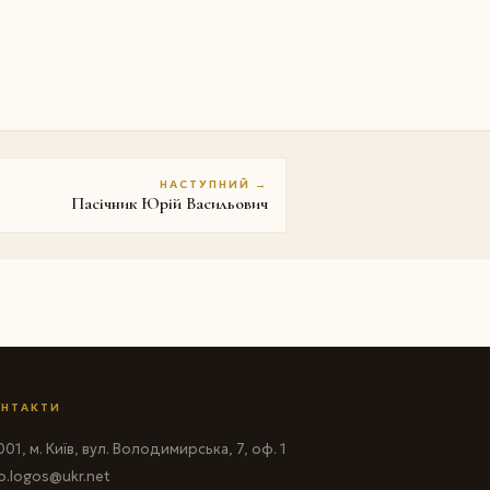
НАСТУПНИЙ →
Пасічник Юрій Васильович
НТАКТИ
01, м. Київ, вул. Володимирська, 7, оф. 1
fo.logos@ukr.net