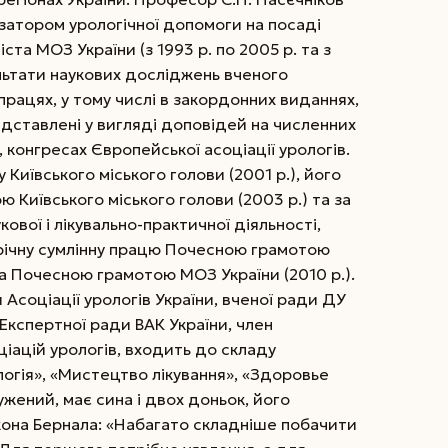
затором урологічної допомоги на посаді
та МОЗ України (з 1993 р. по 2005 р. та з
ультати наукових досліджень вченого
працях, у тому числі в закордонних виданнях,
едставлені у вигляді доповідей на численних
 конгресах Європейської асоціації урологів.
Київського міського голови (2001 р.), його
Київського міського голови (2003 р.) та за
ової і лікувально-практичної діяльності,
річну сумлінну працю Почесною грамотою
та Почесною грамотою МОЗ України (2010 р.).
 Асоціації урологів України, вченої ради ДУ
 Експертної ради ВАК України, член
ціацій урологів, входить до складу
огія», «Мистецтво лікування», «Здоровье
жений, має сина і двох доньок, його
она Бернала: «Набагато складніше побачити