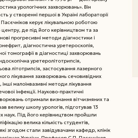
остика урологічних захворювань». Він
ть у створенні першої в Україні лабораторії
. Пасєчніков керує лікувальною роботою
 центру, де під його керівництвом та за
ові прогресивні методи діагностики і
лонефрит, діагностична уретероскопія,
ої томографії в діагностиці захворювань
ндоскопічна уретеролітотрипсія,
ова літотрипсія, застосування лазерного
ого лікування захворювань сечовивідних
, інші малоінвазивні методи лікування
ечової інфекції. Науково-практичні
хворювань отримали визнання вітчизняних та
ав велику школу урологів, підготував 13
х наук. Під його керівництвом пройшли
іфікацію велика кількість студентів,
 які згодом стали завідувачами кафедр, клінік
 регіонах України. Професор С.П. Пасєчніков