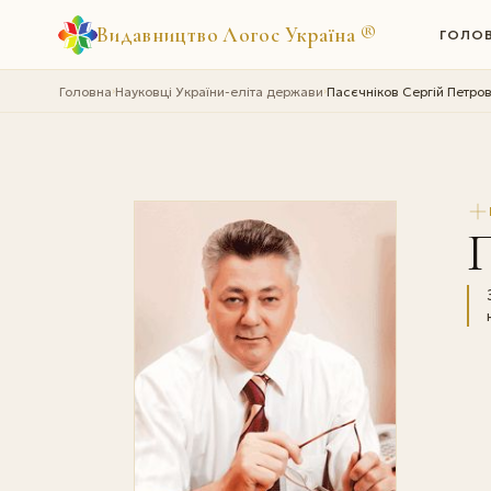
Видавництво Логос Україна
®
ГОЛО
Головна
Науковці України-еліта держави
Пасєчніков Сергій Петро
›
›
П