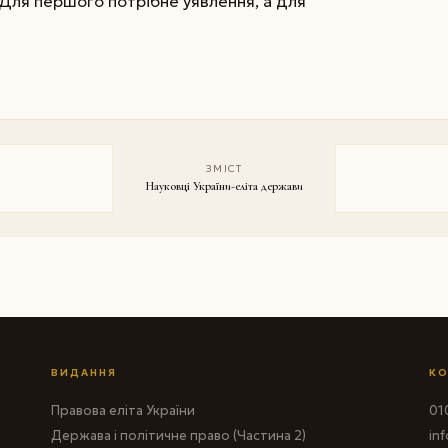
. Для першого потрібне уявлення, а для
ЗМІСТ
Науковці України-еліта держави
ВИДАННЯ
КО
Правова еліта України
010
Держава і політичне право (Частина 2)
in