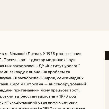
 м. Вільнюсі (Литва). У 1973 році закінчив
П. Пасєчніков — доктор медичних наук,
альних захворювань ДУ «Інститут урології
ами закладу є вивчення проблем та
лікування захворювань нирок, сечовивідних
рганів. Сергій Петрович — високоерудований
 Завдяки притаманним йому працьовитості,
рським здібностям захистив у 1978 році
у «Функціональний стан нижніх сечових
дміхурової залози» і в 1990 р. — докторську