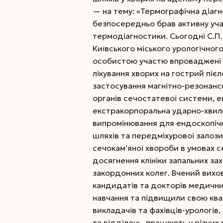
— на тему: «Термографічна діагн
безпосередньо брав активну учас
термодіагностики.
Сьогодні С.П
Київського міського урологічного
особистою участю впроваджені н
лікування хворих на гострий піє
застосування магнітно-резонансн
органів сечостатевої системи, е
екстракорпоральна ударно-хвиль
випромінювання для ендоскопічн
шляхів та передміхурової залози
сечокам’яної хвороби в умовах с
досягнення клініки запальних за
закордонних колег. Вчений вихов
кандидатів та докторів медични
навчання та підвищили свою квал
викладачів та фахівців-урологів,
та відділень, працюють у різних