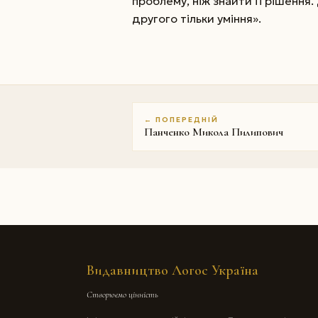
проблему, ніж знайти її рішення
другого тільки уміння».
← ПОПЕРЕДНІЙ
Панченко Микола Пилипович
Видавництво Логос Україна
Створюємо цінність