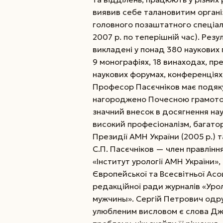
виявив себе талановитим органі
головного позаштатного спеціаліс
2007 р. по теперішній час). Рез
викладені у понад 380 наукових 
9 монографіях, 18 винаходах, пр
наукових форумах, конференціях,
Професор Пасєчніков має подяку 
нагороджено Почесною грамотою 
значний внесок в досягнення наук
високий професіоналізм, багато
Президії АМН України (2005 р.) 
С.П. Пасєчніков — член правління
«Інститут урології АМН України»,
Європейської та Всесвітньої Асо
редакційної ради журналів «Урол
мужчины». Сергій Петрович одру
улюбленим висловом є слова Дж