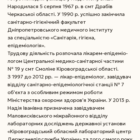
Народилася 5 серпня 1967 р. в смт Драбів
Черкаської області. У 1990 р. успішно закінчила
санітарно-гігієнічний факультет
Дніпропетровського медичного інституту
за спеціальністю «Санітарія, гігієна,
епідеміологія».
Трудову діяльність розпочала лікарем-епідеміо­
логом Центральної медико-санітарної частини
№ 19 у смт Смоліне Кіровоградської області.
З 1997 до 2012 рр. — лікар-епідеміолог, завідувач
відділу санітарно-епідеміологічної станції № 7
об’єкта з особливим режимом роботи
Міністерства охорони здоров’я України. У 2013 р.
Надія Іванівна призначена завідувачем
Маловисківського
міжрайонного відділу
лабораторних досліджень державної установи
«Кіровоградський обласний лабораторний центр
Держсан­епідслужби України» та того самого року