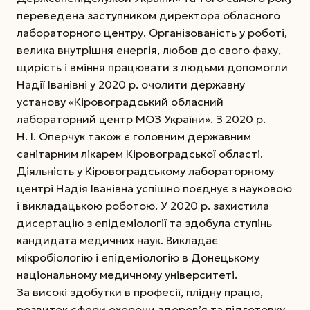
переведена заступником директора обласного
лабораторного центру. Організованість у роботі,
велика внутрішня енергія, любов до свого фаху,
щирість і вміння працювати з людьми допомогли
Надії Іванівні у 2020 р. очолити державну
установу «Кіровоградський обласний
лабораторний центр МОЗ України». З 2020 р.
Н. І. Оперчук також є головним державним
санітарним лікарем Кіровоградської області.
Діяльність у Кіровоградському лабораторному
центрі Надія Іванівна успішно поєднує з науковою
і викладацькою роботою. У 2020 р. захистила
дисертацію з епідеміології та здобула ступінь
кандидата медичних наук. Викладає
мікробіологію і епідеміологію в Донецькому
національному медичному університеті.
За високі здобутки в професії, плідну працю,
розвиток сфери охорони здоров’я та підготовку