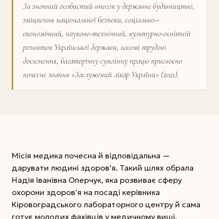
За значний особистий внесок у державне будівництво,
зміцнення національної безпеки, соціально-­
економічний, науково-технічний, культурно-освітній
розвиток Української держави, вагомі трудові
досягнення, багаторічну сумлінну працю присвоєно
почесне звання «Заслужений лікар України» (2021).
Місія медика почесна й відповідальна —
дарувати людині здоров’я. Такий шлях обрала
Надія Іванівна Оперчук, яка розвиває сферу
охорони здоров’я на посаді керівника
Кіровоградського лабораторного центру й сама
готує молодих фахівців у медичному виші.