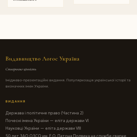
Видавництво Логос Україна
Створюємо цінність
Іміджево-презентаційні видання. Популяризація української історії та
визначних імен України.
ВИДАННЯ
Держава і політичне право (Частина 2)
Почесні імена України — еліта держави VI
Науковці України — еліта держави VIII
50 лет ЗАО ОЗСО им. Е.О. Патона Полвека на службе сварке