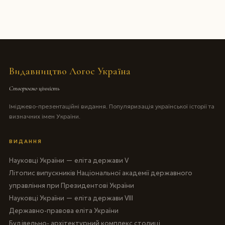
Видавництво Логос Україна
Створюємо цінність
Іміджево-презентаційні видання. Популяризація української історії та
визначних імен України.
ВИДАННЯ
Науковці України — еліта держави V
Літопис випускників Національної академії державного
управління при Президентові України
Науковці України — еліта держави VIII
Державно-правова еліта України
Будівельно- архітектурний комплекс столиці