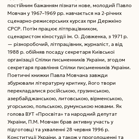
постійним бажанням пізнати нове, молодий Павло
Мовчан у 1967–1969 рр. навчається на 2-річних
сценарно-режисерських курсах при Держкіно
СРСР. Потім працює літпрацівником,
сценаристом кіностудії ім. О. Довженка, з 1971 р.
— різноробочий, літпрацівник, журналіст, а від
1988 р. обійняв посаду секретаря Київської
організації Спілки письменників України, згодом
секретаря правління Спілки письменників України.
Поетичні книжки Павла Мовчана завжди
збурювали літературну критику, його твори
перекладалися російською, грузинською,
азербайджанською, литовською, вірменською,
угорською, польською, румунською мовами. Як
голова ВУТ «Просвіта» та народний депутат
України, П.М. Мовчан брав активну участь у
підготовці та ухваленні 28 червня 1996 р.
Конституції України, а також у проголошенні та