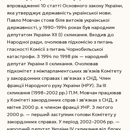
впровадженні 10 статті Основного закону України,
яка утверджує державність української мови.
Павло Мовчан стояв біля витоків української
державності, у 1990–1994 роках був народним
депутатом України XII (І) скликання. Входив до
Народної ради, очолював підкомісію з питань
гласності Комісії з питань Чорнобильської
катастрофи. З 1994 по 1998 рік — народний
депутат України II скликання. Очолював
підкомітет з міжпарламентських зв’язків Комітету
у закордонних справах і зв’язках з СНД. Член
фракції Народного руху України (НРУ). За III
скликання (1998–2002 рр.) П.М. Мовчан працював
у Комітеті закордонних справ і зв’язках з СНД, з
квітня 2000 р. є членом фракції УНР. З лютого
2000 р. — перший заступник голови Комітету у
закордонних справах. У період 2002–2006 рр. —
народний депутат України IV скликання від блоку