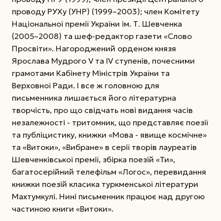
проводу РУХу (УНР) (1999–2003); член Комітету
Національної премії України ім. Т. Шевченка
(2005–2008) та шеф-редактор газети «Слово
Просвіти». Нагороджений орденом князя
Ярослава Мудрого V та ІV ступенів, почесними
грамотами Кабінету Міністрів України та
Верховної Ради. І все ж головною для
письменника лишається його літературна
творчість, про що свідчать нові видання часів
незалежності - тритомник, що представляє поезії
та публіцистику, книжки «Мова - явище космічне»
та «Витоки», «Вибране» в серії творів лауреатів
Шевченківської премії, збірка поезій «Ти»,
багатосерійний телефільм «Логос», перевидання
книжки поезій класика туркменської літератури
Махтумкулі. Нині письменник працює над другою
частиною книги «Витоки».