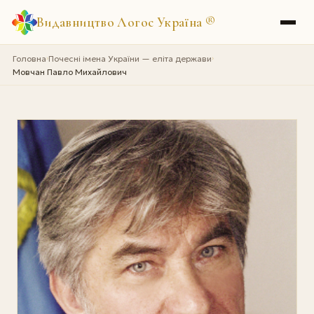
Видавництво Логос Україна
®
Головна
Почесні імена України — еліта держави
›
›
Мовчан Павло Михайлович