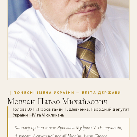
ПОЧЕСНІ ІМЕНА УКРАЇНИ — ЕЛІТА ДЕРЖАВИ
Мовчан Павло Михайлович
Голова ВУТ «Просвіта» ім. Т. Шевченка, Народний депутат
України І–ІV та VI скликань
Кавалер ордена князя Ярослава Мудрого V, IV ступенів,
Лауреат Державної премії України імені Тараса