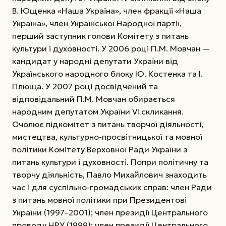
В. Ющенка «Наша Україна», член фракції «Наша
Україна», член Української Народної партії,
перший заступник голови Комітету з питань
культури і духовності. У 2006 році П.М. Мовчан —
кандидат у народні депутати України від
Українського народного блоку Ю. Костенка та І.
Плюща. У 2007 році досвідчений та
відповідальний П.М. Мовчан обирається
народним депутатом України VI скликання.
Очолює підкомітет з питань творчої діяльності,
мистецтва, культурно-просвітницької та мовної
політики Комітету Верховної Ради України з
питань культури і духовності. Попри політичну та
творчу діяльність, Павло Михайлович знаходить
час і для суспільно-громадських справ: член Ради
з питань мовної політики при Президентові
України (1997–2001); член президії Центрального
проводу НРУ (1999); член президії Центрального