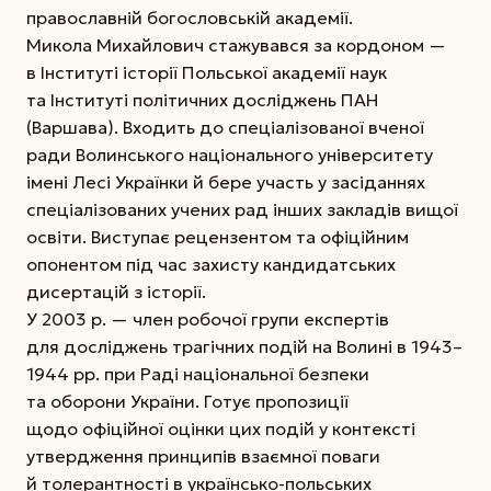
православній богословській академії.
Микола Михайлович стажувався за кордоном —
в Інституті історії Польської академії наук
та Інституті політичних досліджень ПАН
(Варшава). Входить до спеціалізованої вченої
ради Волинського національного університету
імені Лесі Українки й бере участь у засіданнях
спеціалізованих учених рад інших закладів вищої
освіти. Виступає рецензентом та офіційним
опонентом під час захисту кандидатських
дисертацій з історії.
У 2003 р. — член робочої групи експертів
для досліджень трагічних подій на Волині в 1943–
1944 рр. при Раді національної безпеки
та оборони України. Готує пропозиції
щодо офіційної оцінки цих подій у контексті
утвердження принципів взаємної поваги
й толерантності в українсько-польських