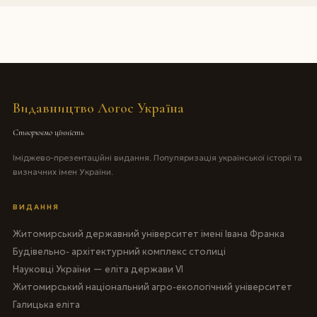
Видавництво Логос Україна
Створюємо цінність
Іміджево-презентаційні видання. Популяризація української історії та
визначних імен України.
ВИДАННЯ
Житомирський державний університет імені Івана Франка
Будівельно- архітектурний комплекс столиці
Науковці України — еліта держави VI
Житомирський національний агро-екологічний університет
Галицька еліта