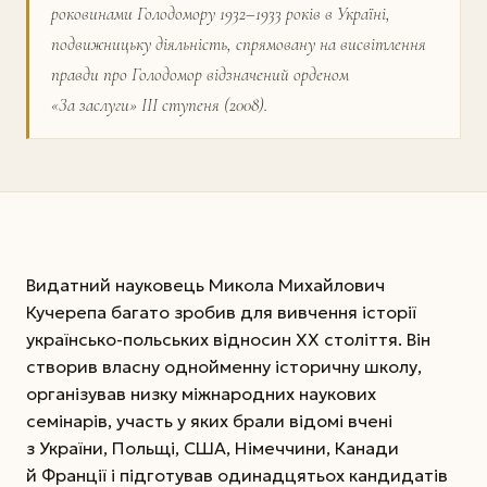
роковинами Голодомору 1932–1933 років в Україні,
подвижницьку діяльність, спрямовану на висвітлення
правди про Голодомор відзначений орденом
«За заслуги» ІІІ ступеня (2008).
Видатний науковець Микола Михайлович
Кучерепа багато зробив для вивчення історії
українсько-польських відносин ХХ століття. Він
створив власну однойменну історичну школу,
організував низку міжнародних наукових
семінарів, участь у яких брали відомі вчені
з України, Польщі, США, Німеччини, Канади
й Франції і підготував одинадцятьох кандидатів