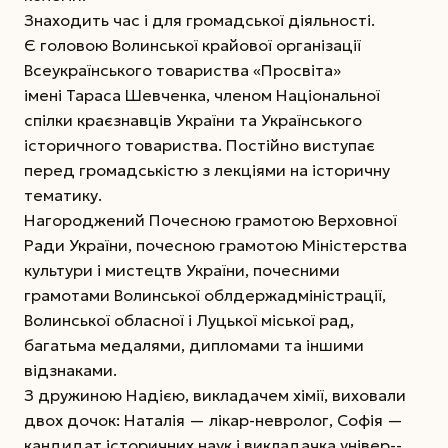
Знаходить час і для громадської діяльності.
Є головою Волинської крайової організації
Всеукраїнського товариства «Просвіта»
імені Тараса Шевченка, членом Національної
спілки крає­знавців України та Українського
історичного товариства. Постійно виступає
перед громадськістю з лекціями на історичну
тематику.
Нагороджений Почесною грамотою Верхов­ної
Ради України, почесною грамотою Міністерства
культури і мистецтв України, почесними
грамотами Волинської облдержадміністрації,
Волинської обласної і Луцької міської рад,
багатьма медалями, дипломами та іншими
відзнаками.
З дружиною Надією, викладачем хімії, вихо­ва­ли
двох дочок: Наталія — лікар-невролог, Софія —
кандидат історичних наук і викладачка універ-­