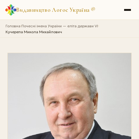
Видавництво Логос Україна
®
Головна
Почесні імена України — еліта держави VI
›
›
Кучерепа Микола Михайлович