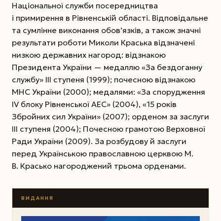
Національної служби посередництва
і примирення в Рівненській області. Відповідальне
та сумлінне виконання обо­в’яз­ків, а також значні
результати роботи Мико­ли Краська відзначені
низкою державних нагород: відзнакою
Президента України — медаллю «За бездоганну
службу» ІІІ ступеня (1999); почесною відзнакою
МНС України (2000); медалями: «За спорудження
ІV блоку Рівненської АЕС» (2004), «15 років
Збройних сил України» (2007); орденом за заслуги
ІІІ ступеня (2004); Почесною грамотою Верховної
Ради України (2009). За розбудову й заслуги
перед Українською православною церквою М.
В. Красько нагороджений трьома орденами.
ВИДАННЯ