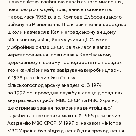
шляхетністю, глибиною аналітичного мислення,
повагою до людей, працівників і опонентів.
Народився 1953 р. в с. Крупове Дубровицького
району на Рівненщині. Після закінчення середньої
школи навчався в Калінінградському вищому
військовому авіаційному училищі. Служив
у Збройних силах СРСР. Звільнився в запас
через поранення, працював у Клесівському
державному лісовому господарстві на посадах
техніка–лісівника та завідувача виробництвом.
У 1978 р. закінчив Українську
сільськогосподарську академію. З 1974
по 1997 рр. проходив службу в спец­підрозділах
внутрішньої служби МВС СРСР та МВС України,
де отримав звання полковника внутрішньої
служби та полковника міліції. У 1985 р. закінчив
Академію МВС СРСР. У 1997 р. наказом міністра
МВС України був відряджений для проходження