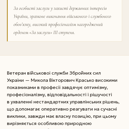
За особисті заслуги у захисті державних інтере­сів
України, зразкове виконання військового і службового
обов’язку, високий професіоналізм нагороджений
орденом «За заслуги» ІІІ ступеня.
Ветеран військової служби Збройних сил
України — Микола Вікторович Красько високими
показниками в професії завдячує оптимізму,
професіоналізму, відповідальності і рішучості
в ухваленні нестандартних управлінських рішень,
що допомагає оперативно реагувати на сучасні
виклики, завжди має власну позицію, при цьому
вирізняється особливою природною