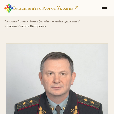
Видавництво Логос Україна
®
Головна
Почесні імена України — еліта держави V
›
›
Красько Микола Вікторович