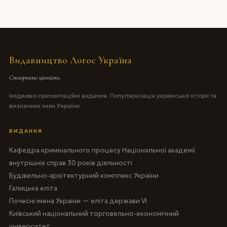
Видавництво Логос Україна
Створюємо цінність
Іміджево-презентаційні видання. Популяризація української історії та
визначних імен України.
ВИДАННЯ
Кафедра кримінального процесу Національної академії
внутрішніх справ 30 років діяльності
Будівельно-архітектурний комплекс України
Галицька еліта
Почесні імена України — еліта держави VI
Київський національний торговельно-економічний
університет