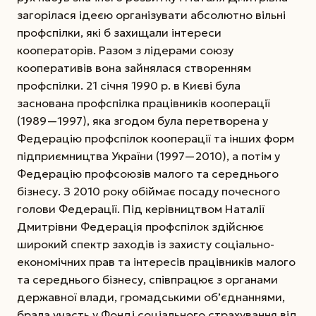
загорілася ідеєю організувати абсолютно вільні
профспілки, які б захищали інтереси
кооператорів. Разом з лідерами союзу
кооперативів вона зайнялася створенням
профспілки. 21 січня 1990 р. в Києві була
заснована профспілка працівників кооперації
(1989—1997), яка згодом була перетворена у
Федерацію профспілок кооперації та інших форм
підприємництва України (1997—2010), а потім у
Федерацію профсоюзів малого та середнього
бізнесу. З 2010 року обіймає посаду почесного
голови Федерації. Під керівництвом Наталії
Дмитрівни Федерація профспілок здійснює
широкий спектр заходів із захисту соціально-
економічних прав та інтересів працівників малого
та середнього бізнесу, співпрацює з органами
державної влади, громадськими об’єднаннями,
брала участь у Фонді соціального страхування від