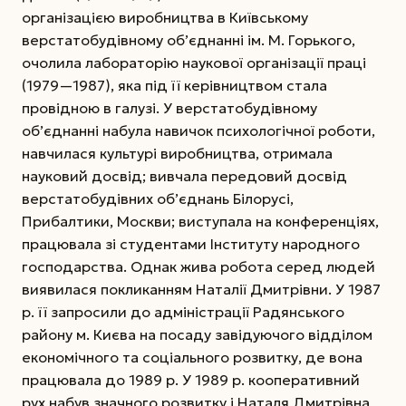
організацією виробництва в Київському
верстатобудівному об’єднанні ім. М. Горького,
очолила лабораторію наукової організації праці
(1979—1987), яка під її керівництвом стала
провідною в галузі. У верстатобудівному
об’єднанні набула навичок психологічної роботи,
навчилася культурі виробництва, отримала
науковий досвід; вивчала передовий досвід
верстатобудівних об’єднань Білорусі,
Прибалтики, Москви; виступала на конференціях,
працювала зі студентами Інституту народного
господарства.
Однак жива робота серед людей
виявилася покликанням Наталії Дмитрівни. У 1987
р. її запросили до адміністрації Радянського
району м. Києва на посаду завідуючого відділом
економічного та соціального розвитку, де вона
працювала до 1989 р. У 1989 р. кооперативний
рух набув значного розвитку і Наталя Дмитрівна