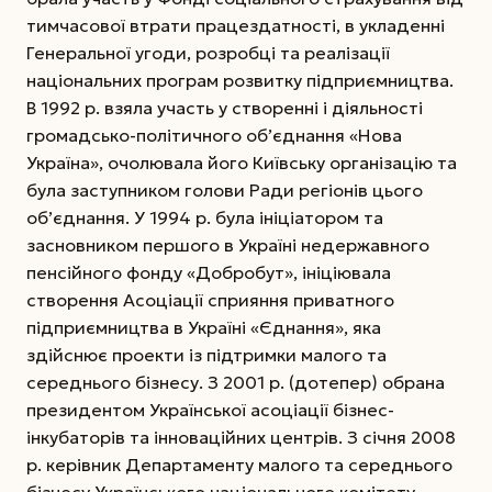
тимчасової втрати працездатності, в укладенні
Генеральної угоди, розробці та реалізації
національних програм розвитку підприємництва.
В 1992 р. взяла участь у створенні і діяльності
громадсько-політичного об’єднання «Нова
Україна», очолювала його Київську організацію та
була заступником голови Ради регіонів цього
об’єднання. У 1994 р. була ініціатором та
засновником першого в Україні недержавного
пенсійного фонду «Добробут», ініціювала
створення Асоціації сприяння приватного
підприємництва в Україні «Єднання», яка
здійснює проекти із підтримки малого та
середнього бізнесу. З 2001 р. (дотепер) обрана
президентом Української асоціації бізнес-
інкубаторів та інноваційних центрів. З січня 2008
р. керівник Департаменту малого та середнього
бізнесу Українського національного комітету