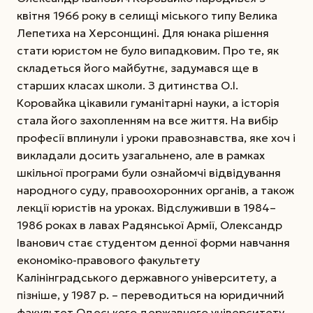
квітня 1966 року в селищі міського типу Велика
Лепетиха на Херсонщині. Для юнака рішення
стати юристом не було випадковим. Про те, як
складеться його майбутнє, задумався ще в
старших класах школи. З дитинства О.І.
Коровайка цікавили гуманітарні науки, а історія
стала його захопленням на все життя. На вибір
професії вплинули і уроки правознавства, яке хоч і
викладали досить узагальнено, але в рамках
шкільної програми були ознайомчі відвідування
народного суду, правоохоронних органів, а також
лекції юристів на уроках. Відслуживши в 1984–
1986 роках в лавах Радянської Армії, Олександр
Іванович стає студентом денної форми навчання
економіко-правового факультету
Калінінградського державного університету, а
пізніше, у 1987 р. – переводиться на юридичний
факультет Одеського державного університету