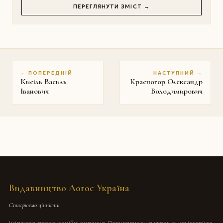
ПЕРЕГЛЯНУТИ ЗМІСТ →
← ПОПЕРЕДНІЙ
НАСТУПНИЙ →
Кисіль Василь
Красногор Олександр
Іванович
Володимирович
Видавництво Логос Україна
Створюємо цінність
Іміджево-презентаційні видання. Популяризація української історії та