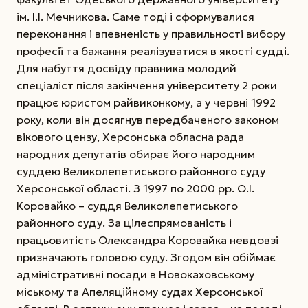
ім. І.І. Мечникова. Саме тоді і сформувалися
переконання і впевненість у правильності вибору
професії та бажання реалізуватися в якості судді.
Для набуття досвіду правника молодий
спеціаліст після закінчення університету 2 роки
працює юристом райвиконкому, а у червні 1992
року, коли він досягнув передбаченого законом
вікового цензу, Херсонська обласна рада
народних депутатів обирає його народним
суддею Великолепетиського районного суду
Херсонської області. З 1997 по 2000 рр. О.І.
Коровайко – суддя Великолепетиського
районного суду.
За цілеспрямованість і
працьовитість Олександра Коровайка невдовзі
призначають головою суду. Згодом він обіймає
адміністративні посади в Новокаховському
міському та Апеляційному судах Херсонської