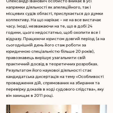
Олександр Іванович особисто вникає в усі
напрямки діяльності як апеляційного, так і
місцевих судів області, прислухається до думки
коллективу. На що нарікає – не на все вистачає
часу. Іноді, незважаючи на те, що в добі 24
години, цього недостатньо, щоб охопити все і
відразу. Працюючи юристом довгий період (а на
сьогоднішній день його стаж роботи за
юридичною спеціальністю більше 20 років),
правознавець вирішує узагальнити свій
практичний досвід в теоретичних розробках.
Результатом його наукової діяльності стає
кандидатська дисертація на тему «Особливості
провадження дій, спрямованих на збирання та
перевірку доказів в ході судового слідства», яку
він захищає в 2011 році.