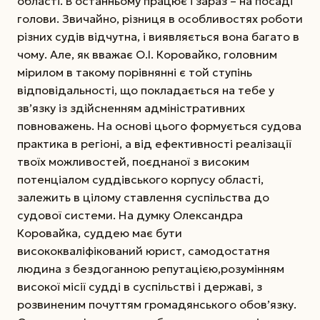
області. В останньому працює і зараз – на посаді
голови. Звичайно, різниця в особливостях роботи
різних судів відчутна, і виявляється вона багато в
чому. Але, як вважає О.І. Коровайко, головним
мірилом в такому порівнянні є той ступінь
відповідальності, що покладається на тебе у
зв’язку із здійсненням адміністративних
повноважень. На основі цього формується судова
практика в регіоні, а від ефективності реалізації
твоїх можливостей, поєднаної з високим
потенціалом суддівського корпусу області,
залежить в цілому ставлення суспільства до
судової системи. На думку Олександра
Коровайка, суддею має бути
висококваліфікований юрист, самодостатня
людина з бездоганною репутацією,розумінням
високої місії судді в суспільстві і державі, з
розвиненим почуттям громадянського обов’язку.