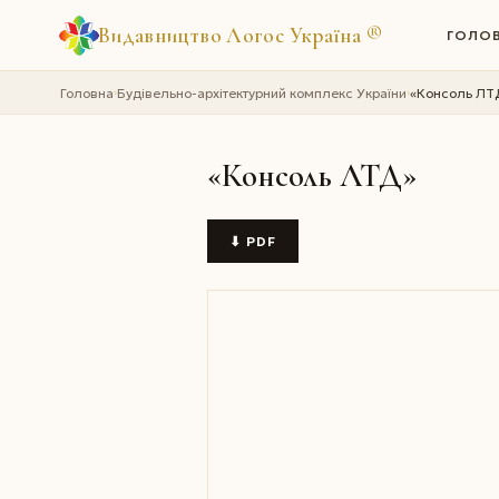
Видавництво Логос Україна
®
ГОЛО
Головна
Будівельно-архітектурний комплекс України
«Консоль ЛТ
›
›
«Консоль ЛТД»
⬇ PDF