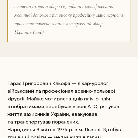
системи охорони здоров’я, надання кваліфікованої
медичної допомоги та високу професійну майстерність
присвоєно почесне звання «Заслужений лікар
України» (2018).
Тарас Григорович Кльофа — лікар-уролог,
військовий та професіонал воєнно-польової
хірургії. Майже чотириста днів пліч-о-пліч
з побратимами перебував в зоні АТО, рятував
життя захисників України, евакуював
та транспортував поранених.
Народився 8 квітня 1974 р. в м. Львові. Здобув
три вищі освіти — медичну та в галузі