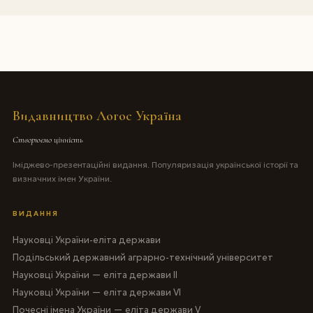
Видавництво Логос Україна
Створюємо цінність
Іміджево-презентаційні видання. Популяризація української історії та
визначних імен України.
ВИДАННЯ
Науковці України-еліта держави
Подільський державний аграрно-технічний університет
Науковці України — еліта держави II
Науковці України — еліта держави VI
Почесні імена України — еліта держави V