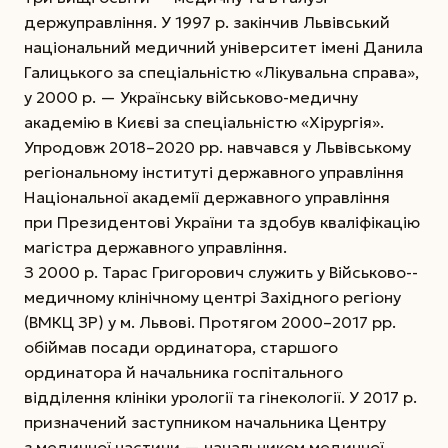
держуправління. У 1997 р. закінчив Львівський
національний медичний університет імені Данила
Галицького за спеціальністю «Лікувальна справа»,
у 2000 р. — Українську військово-медичну
академію в Києві за спеціальністю «Хірургія».
Упродовж 2018–2020 рр. навчався у Львівському
регіональному інституті державного управління
Національної академії державного управління
при Президентові України та здобув кваліфікацію
магістра державного управління.
З 2000 р. Тарас Григорович служить у Військово-­
медичному клінічному центрі Західного регіону
(ВМКЦ ЗР) у м. Львові. Протягом 2000–2017 рр.
обіймав посади ординатора, старшого
ординатора й начальника госпітального
відділення клініки урології та гінекології. У 2017 р.
призначений
заступником начальника Центру
з медичної частини — начальником медичної