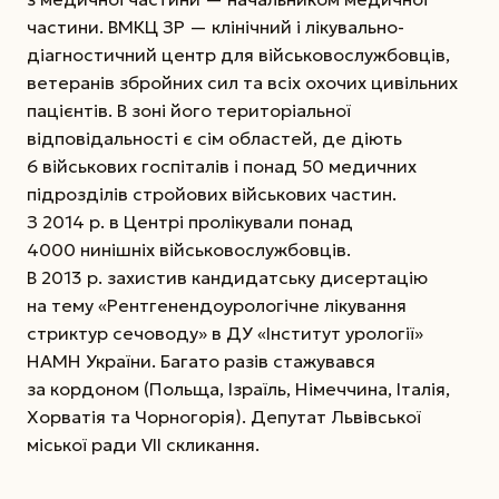
частини. ВМКЦ ЗР — клінічний і лікувально-
діагностичний центр для військовослужбовців,
ветеранів збройних сил та всіх охочих цивільних
пацієнтів. В зоні його територіальної
відповідальності є сім областей, де діють
6 військових госпіталів і понад 50 медичних
підрозділів стройових військових частин.
З 2014 р. в Центрі пролікували понад
4000 нинішніх військово­службовців.
В 2013 р. захистив кандидатську дисертацію
на тему «Рентгенендоурологічне лікування
стриктур сечоводу» в ДУ «Інститут урології»
НАМН Украї­ни. Багато разів стажувався
за кордоном (Польща, Ізраїль, Німеччина, Італія,
Хорватія та Чорногорія). Депутат Львівської
міської ради VІІ скликання.