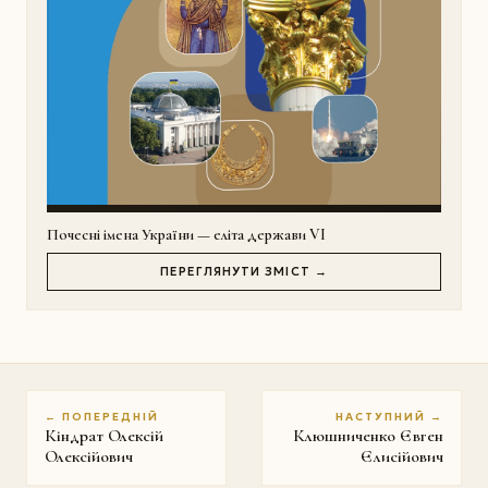
Почесні імена України — еліта держави VI
ПЕРЕГЛЯНУТИ ЗМІСТ →
← ПОПЕРЕДНІЙ
НАСТУПНИЙ →
Кіндрат Олексій
Клюшниченко Євген
Олексійович
Єлисійович