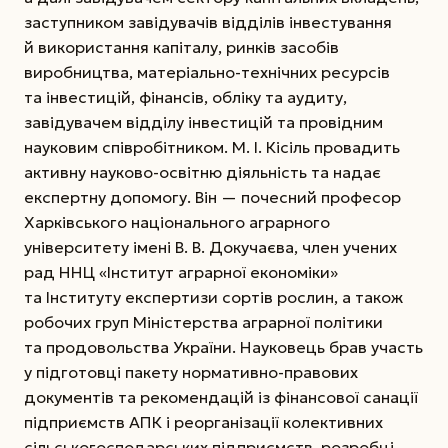
заступ­ником завідувачів відділів інвестування
й використання капіталу, ринків засобів
виробництва, матеріально-технічних ресурсів
та інвестицій, фінансів, обліку та аудиту,
завідувачем відділу інвестицій та провідним
науковим співробітником. М. І. Кісіль провадить
активну науково-освітню діяльність та надає
експертну допомогу. Він — почесний професор
Харківського національного аграрного
університету імені В. В. Докучаєва, член учених
рад ННЦ «Інститут аграрної економіки»
та Інституту експертизи сортів рослин, а також
робочих груп Міністерства аграрної політики
та продовольства України. Науковець брав участь
у підготовці пакету нормативно-правових
документів та рекомендацій із фінансової санації
підприємств АПК і реорганізації колективних
сільськогосподарських підприємств, розробці