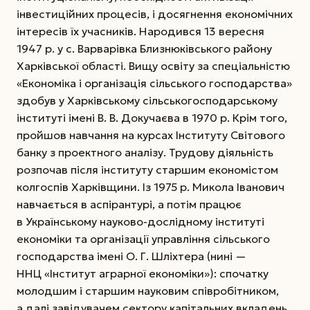
інвестиційних процесів, і досягнення економічних
інтере­сів їх учасників. Народився 13 вересня
1947 р. у с. Варварівка Близнюківського району
Харківської області. Вищу освіту за спеціальністю
«Економіка і організація сільського господарства»
здобув у Харківському сільськогосподарському
інституті імені В. В. Докучаєва
в 1970 р. Крім того,
пройшов навчання на курсах Інституту Світового
банку з проектного аналізу. Трудову діяльність
розпочав після інституту старшим економістом
колгоспів Харківщини. Із 1975 р. Микола Іванович
навчається в аспірантурі, а потім працює
в Українському науково-дослідному інституті
економіки та організації управління сільського
господарства імені О. Г. Шліхтера (нині —
ННЦ «Інститут аграрної економіки»): спочатку
молодшим і старшим науковим співробітником,
а далі завідувачем сектору капітальних вкладень,