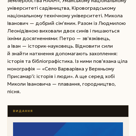
землеробства НААН», Уманському національному
університеті садівництва, Кіровоградському
національному технічному університеті. Микола
Іванович — добрий сім’янин. Разом із Людмилою
Леонідівною виховали двох синів і пишаються
їхніми досягненнями: Петро — зв’язківець,
а Іван — історик-науковець. Відновити сили
й знайти натхнення допомагають захоплення:
історія та бібліографістика. Із ними пов’язана ціла
монографія — «Село Варварівка у Верхньому
Присамар’ї: історія і люди». А ще серед хобі
Миколи Івановича — плавання, городництво,
пісня.
ВИДАННЯ