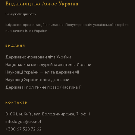
Видавництво Логос Україна
Створюємо цінність
Іміджево-презентаційні видання. Популяризація української історії та
визначних імен України.
ВИДАННЯ
Державно-правова еліта України
Національна металургійна академія України
Науковці України — еліта держави VII
Науковці України-еліта держави
Держава і політичне право (Частина 1)
КОНТАКТИ
01001, м. Київ, вул. Володимирська, 7, оф. 1
info.logos@ukr.net
+380 67 328 72 62