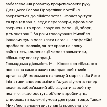
забезпечення розвитку профспілкового руху.
Для цього Голова Профспілки постійно
звертається до Міністерства інфраструктури
та працедавців, веде переговори, оформлює
звернення та організовує конференції, збори,
демонстрації. За роки головування Михайло
Іванович зумів розв’язати нагальні професійні
проблеми моряків, як-от: право на повну
зайнятість, компенсації через травматизм,
збільшену оплату праці.
Громадська діяльність М. І. Кірєєва здебільшого
пов’язана саме з захистом прав робітників
організацій морського напряму й моряків. За його
ініціативи внесено зміни в Галузеві угоди: тепер
власник зобов’язаний збільшувати заробітну
платню, якщо ростуть об’єми виробництва;
створювати належні умови для праці тощо. Також
Михайло Іванович виступив із пропозицією