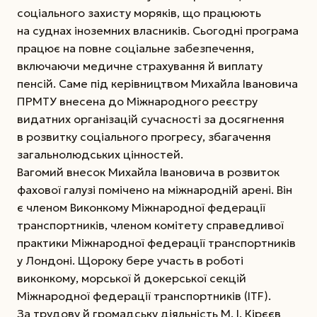
соціального захисту моряків, що працюють
на суднах іноземних власників. Сьогодні програма
працює на повне соціальне забезпечення,
включаючи медичне страхування й виплату
пенсій. Саме під керівництвом Михайла Івановича
ПРМТУ внесена до Міжнародного реєстру
видатних організацій сучасності за досягнення
в розвитку соціального прогресу, збагачення
загальнолюдських цінностей.
Вагомий внесок Михайла Івановича в розвиток
фахової галузі помічено на міжнародній арені. Він
є членом Виконкому Міжнародної федерації
транспортників, членом комітету справедливої
практики Міжнародної федерації транспортників
у Лондоні. Щороку бере участь в роботі
виконкому, морської й докерської секцій
Міжнародної федерації транспортників (ITF).
За трудову й громадську діяльність М. І. Кірєєв