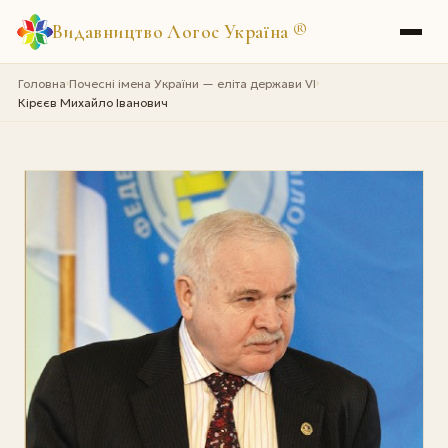
Видавництво Логос Україна
®
Головна
Почесні імена України — еліта держави VI
›
›
Кірєєв Михайло Іванович