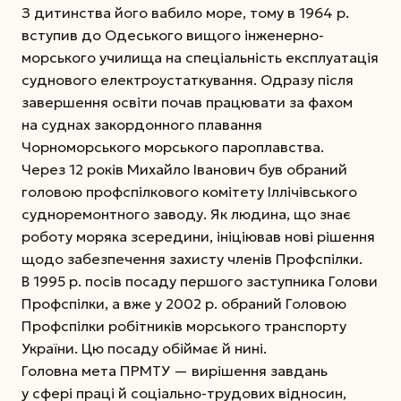
З дитинства його вабило море, тому в 1964 р.
вступив до Одеського вищого інженерно-
морського училища на спеціальність експлуатація
суднового електроустаткування. Одразу після
завершення освіти почав працювати за фахом
на суднах закордонного плавання
Чорноморського морського пароплавства.
Через 12 років Михайло Іванович був обраний
головою профспілкового комітету Іллічівського
судноремонтного
заводу. Як людина, що знає
роботу моряка зсередини, ініціював нові рішення
щодо забезпечення захисту членів Профспілки.
В 1995 р. посів посаду першого заступника Голови
Профспілки, а вже у 2002 р. обраний Головою
Профспілки робітників морського транспорту
України. Цю посаду обіймає й нині.
Головна мета ПРМТУ — вирішення ­завдань
у сфері праці й соціально-трудових відносин,