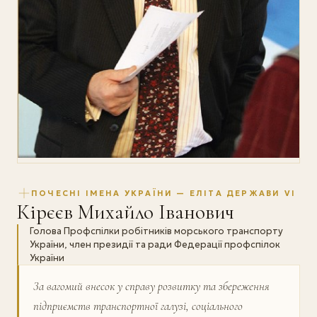
ПОЧЕСНІ ІМЕНА УКРАЇНИ — ЕЛІТА ДЕРЖАВИ VI
Кірєєв Михайло Іванович
Голова Профспілки робітників морського транспорту
України, член президії та ради Федерації профспілок
України
За вагомий внесок у справу розвитку та збереження
підприємств транспортної галузі, соціального