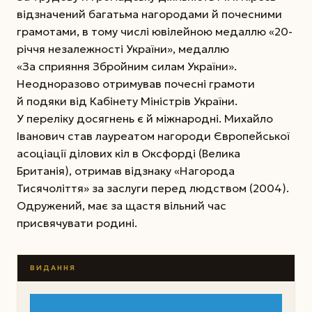
відзначений багатьма нагородами й почесними
грамотами, в тому числі ювілейною медаллю «20-
річчя незалежності України», медаллю
«За сприяння Збройним силам України».
Неодноразово отримував почесні грамоти
й подяки від Кабінету Міністрів України.
У переліку досягнень є й міжнародні. ­Михайло
Івано­вич став лауреатом нагороди Європейської
асоціації ділових кіл в Оксфорді (Велика
Британія), отримав відзнаку «Нагорода
Тисячоліття» за заслуги перед людством (2004).
Одружений, має за щастя вільний час
присвячувати родині.
ВИДАННЯ