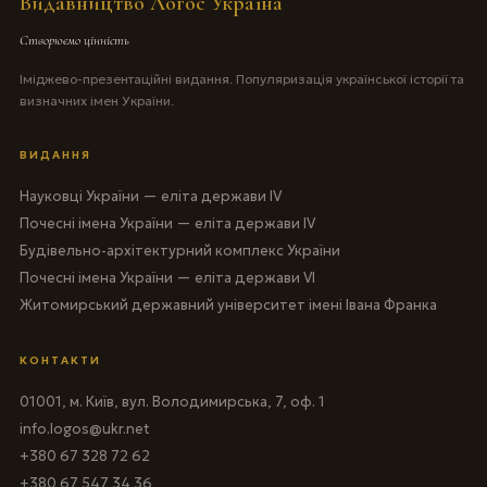
Видавництво Логос Україна
Створюємо цінність
Іміджево-презентаційні видання. Популяризація української історії та
визначних імен України.
ВИДАННЯ
Науковці України — еліта держави IV
Почесні імена України — еліта держави IV
Будівельно-архітектурний комплекс України
Почесні імена України — еліта держави VI
Житомирський державний університет імені Івана Франка
КОНТАКТИ
01001, м. Київ, вул. Володимирська, 7, оф. 1
info.logos@ukr.net
+380 67 328 72 62
+380 67 547 34 36