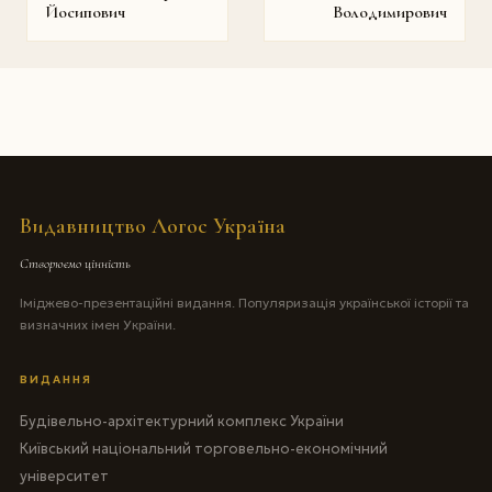
Йосипович
Володимирович
Видавництво Логос Україна
Створюємо цінність
Іміджево-презентаційні видання. Популяризація української історії та
визначних імен України.
ВИДАННЯ
Будівельно-архітектурний комплекс України
Київський національний торговельно-економічний
університет