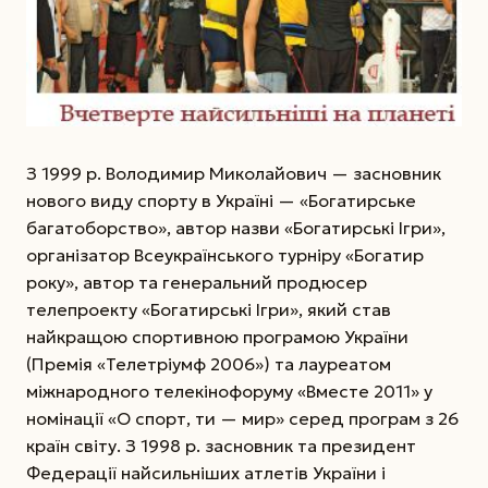
З 1999 р. Володимир Миколайович — засновник
нового виду спорту в Україні — «Богатирське
багатоборство», автор назви «Богатирські Ігри»,
організатор Всеукраїнського турніру «Богатир
року», автор та генеральний продюсер
телепроекту «Богатирські Ігри», який став
найкращою спортивною програмою України
(Премія «Телетріумф 2006») та лауреатом
міжнародного телекінофоруму «Вместе 2011» у
номінації «О спорт, ти — мир» серед програм з 26
країн світу. З 1998 р. засновник та президент
Федерації найсильніших атлетів України і