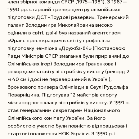
член збірної команди СРСР (1975—1981). З 1987—
1990 рр. старший тренер центру олімпійської
підготовки ДСТ «Трудові резерви». Тренерський
талант Володимира Миколайовича високо
оцінили в світі, двічі був названий агентством
«Франс прес» кращим в світі у професії за
підготовку чемпіона «Дружба-84» (Постановою
Ради Міністрів СРСР змагання були прирівняні до
Олімпійських ігор) Володимира Граненкова і
рекордсмена світу зі стрибків у висоту (рекорд 2
м 40 см і досі не перевершений в Україні),
бронзового призера Олімпіади в Сеулі Рудольфа
Поварніцина. Підготував 12 майстрів спорту
міжнародного класу зі стрибків у висоту.
У 1991 р.
стає генеральним секретарем Національного
Олімпійського комітету України. За його
особистою участю були повністю відпрацьовані
стартові положення НОК України. З 1990 р. і