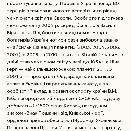
перетягування канату. Провів в Україні понад 80
турнірів всеукраїнського та всесвітнього рівня,
чемпіонати світу та Європи. Особисто підготував
чемпіона світу 2004 р. серед богатирів Василя
Вірастюка. Під його керівництвом команда
богатирів України чотири рази виборола звання
«Найсильніша нація планети» (2003, 2004, 2006,
2007), в 2009 та 2010 рр. атлет Віталій Герасимов
двічі став чемпіоном світу у вазі до 105 кг, а Ніна
Геря — найсильнішою жінкою планети 2011. З
2001 р. — президент Федерації найсильніших
атлетів України і перетягування канату, а за
особистий вклад в розвиток спорту країни В.М.
Кіба нагороджений медалями СРСР «За трудову
доблесть» і «1500-річчя Києва», нагрудним
знаком «Знак Пошани» від Київської мерії,
орденом преподобного Іллі Муромця Української
Православної Церкви Московського патріархату,