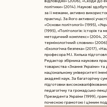
відповідях» (2006), «Сходи до ек
політики» (2014). Наукові здобут
за її межами, активно використо
практиці. За його активної учас
«Основи політології» (1995), «Ук
(1995), «Політологія: історія та 
методичний комплекс» (2004, 200
термінологічний словник» (2006),
«Екологічна безпека» (2017), «На
професора М.І. Хилька підготовл
Редактор збірника наукових прац
товариства «Знання України» та 
національному університеті імен
академії наук. За багаторічну су
підготовки висококваліфікованих 
педагогічну та громадсько-лекц
Президента України (1999), грамо
почесною грамотою і цінним пода