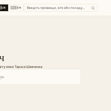

🇬🇧
UK
EN
ч
ету імені Тараса Шевченка
ук.