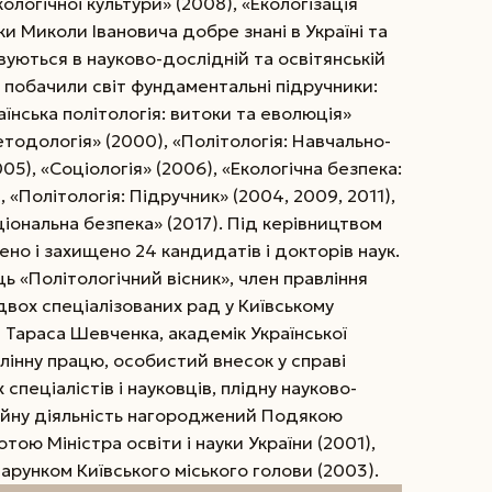
ологічної культури» (2008), «Екологізація
ки Миколи Івановича добре знані в Україні та
вуються в науково-дослідній та освітянській
ті побачили світ фундаментальні підручники:
раїнська політологія: витоки та еволюція»
методологія» (2000), «Політологія: Навчально-
5), «Соціологія» (2006), «Екологічна безпека:
 «Політологія: Підручник» (2004, 2009, 2011),
ціональна безпека» (2017). Під керівництвом
ено і захищено 24 кандидатів і докторів наук.
ь «Політологічний вісник», член правління
двох спеціалізованих рад у Київському
і Тараса Шевченка, академік Української
млінну працю, особистий внесок у справі
спеціалістів і науковців, плідну науково-
ійну діяльність нагороджений Подякою
тою Міністра освіти і науки України (2001),
рунком Київського міського голови (2003).