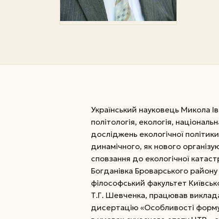
Український науковець Микола І
політологія, екологія, національ
досліджень екологічної політики
динамічного, як нового організую
сповзання до екологічної катаст
Богданівка Броварського району К
філософський факультет Київськ
Т.Г. Шевченка, працював виклада
дисертацію «Особ­ливості форму