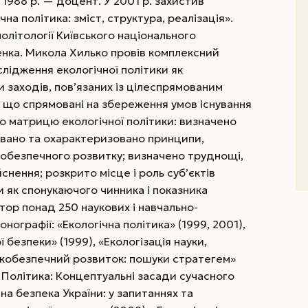
 1988 р. — доцент. У 2001 р. захистив
а політика: зміст, структура, реалізація».
літології Київського національного
енка. Микола Хилько провів комплексний
слідження екологічної
політики як
 заходів, пов’язаних із цілеспрямованим
, що спрямовані на збереження умов існування
о матрицю екологічної політики: визначено
ясовано та охарактеризовано принципи,
кобезпечного розвитку; визначено труднощі,
йснення; розкрито місце і роль суб’єктів
и як спонукаючого чинника і показника
втор понад 250 наукових і навчально-
ографії: «Екологічна політика» (1999, 2001),
 безпеки» (1999), «Екологізація науки,
«Екобезпечний розвиток: пошуки стратегем»
а. Політика: Концептуальні засади сучасного
чна безпека України: у запитаннях та