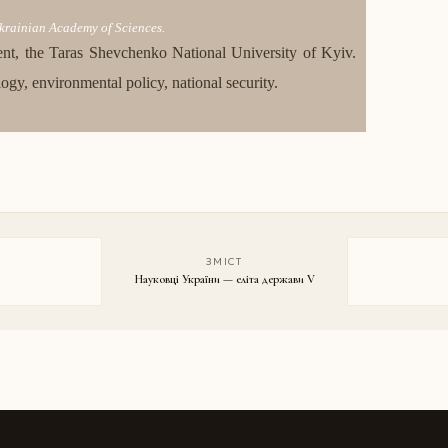
Ukrainian Academy of Sciences.
ent, the Taras Shevchenko National University of Kyiv.
ology, environmental policy, national security.
ЗМІСТ
Науковці України — еліта держави V