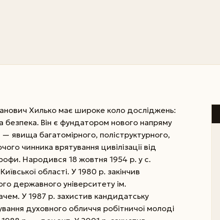
ванович Хилько має широке коло досліджень:
на безпека. Він є фундатором нового напряму
 — явища багатомірного, поліструктурного,
чого чинника врятування цивілізації від
рофи. Народився 18 жовтня 1954 р. у с.
иївської області. У 1980 р. закінчив
ого державного університету ім.
чем. У 1987 р. захистив кандидатську
вання духовного обличчя робітничої молоді