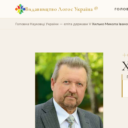
Видавництво Логос Україна
®
ГОЛО
Головна
Науковці України — еліта держави V
Хилько Микола Івано
›
›