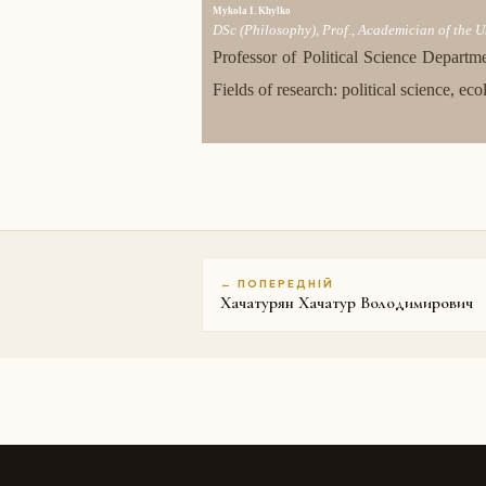
Mykola I. Khylko
DSc (Philosophy), Prof., Academician of the 
Professor of Political Science Departm
Fields of research: political science, ec
← ПОПЕРЕДНІЙ
Хачатурян Хачатур Володимирович