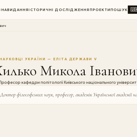
🇺
ВНА
ВИДАННЯ
ІСТОРИЧНІ ДОСЛІДЖЕННЯ
ПРОЕКТИ
ПОШУК
вич
НАУКОВЦІ УКРАЇНИ — ЕЛІТА ДЕРЖАВИ V
Хилько Микола Іванови
Професор кафедри політології Київського національного університ
Доктор філософських наук, професор, академік Української академії на