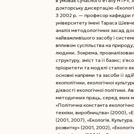
в умовах сучасного етапу НТР», з
докторську дисертацію «Екологічн
З 2002 р. — професор кафедри по
університету імені Тараса Шевч
аналіз методологічних засад до
найважливішого засобу і системи
впливом суспільства на природу
людини. Зокрема, проаналізован
структуру, зміст та її базис; з’
пріоритети та моделі сталого е
основні напрями та засоби її зді
екополітики, екологічної культур
дієвості екологічної політики. А
методичних праць, серед яких мон
«Політична константа екологічної
техніки, виробництва» (2000), 
(2001, 2007), «Екологія. Культур
розвитку» (2001, 2002), «Екологі