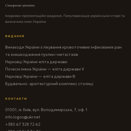
Створюємо цінність
Іміджево-презентаційні видання. Популяризація української історії та
визначних імен України.
ВИДАННЯ
Винаходи України з лікування кровоточивих інфікованих ран
та знешкодження пухлин і метастазів
Науковці України-еліта держави
Почесні імена України — еліта держави V
Науковці України — еліта держави III
Будівельно- архітектурний комплекс столиці
КОНТАКТИ
01001, м. Київ, вул. Володимирська, 7, оф. 1
info.logos@ukr.net
+380 67 328 72 62