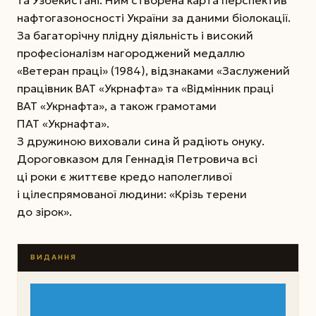
та Узбекистані. Ним створена карта перспектив
нафтогазоносності України за даними біолокації.
За багаторічну плідну діяльність і високий
професіоналізм нагороджений медаллю
«Ветеран праці» (1984), відзнаками «Заслужений
працівник ВАТ «Укрнафта» та «Відмінник праці
ВАТ «Укр­нафта», а також грамотами
ПАТ «Укрнафта».
З дружиною виховали сина й радіють онуку.
Дороговказом для Геннадія Петровича всі
ці роки є життєве кредо наполегливої
і цілеспрямованої людини: «Крізь терени
до зірок».
ВИДАННЯ