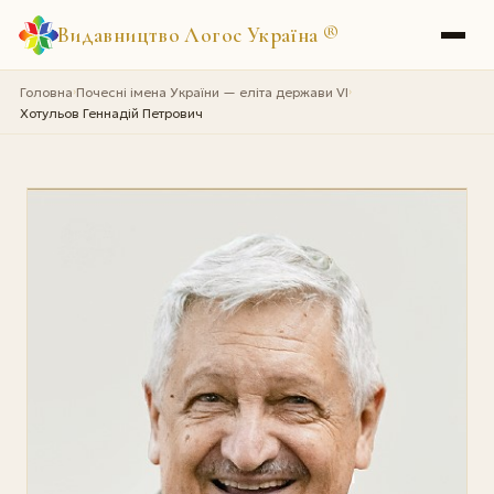
Видавництво Логос Україна
®
Головна
Почесні імена України — еліта держави VI
›
›
Хотульов Геннадій Петрович