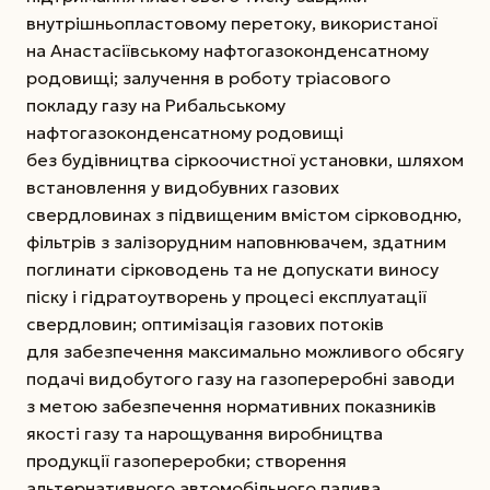
внутрішньопластовому перетоку, використаної
на Анастасіївському нафто­газоконденсатному
родовищі; залучення в роботу тріасового
покладу газу на Рибальському
нафтогазоконденсатному родовищі
без будівництва сіркоочистної установки, шляхом
встановлення у видобувних газових
свердловинах з підвищеним вмістом сірководню,
фільтрів з залізорудним наповнювачем, здатним
поглинати сірководень та ­не допускати виносу
піску і гідратоутворень у процесі експлуатації
свердловин; оптимізація газових потоків
для забезпечення максимально можливого обсягу
подачі видобутого газу на газопереробні заводи
з метою забезпечення нормативних показників
якості газу та нарощування виробництва
продукції газопереробки; створення
альтернативного автомобільного палива