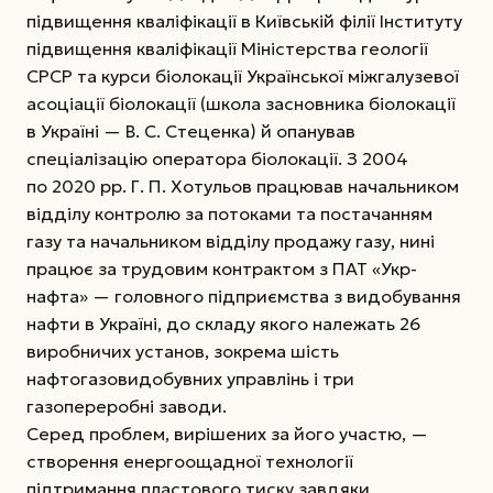
підвищення кваліфі­кації в Київській філії Інституту
підвищення квалі­фі­кації Міністерства геології
СРСР та курси біо­локації Української міжгалузевої
асоціації біолокації (школа засновника біолокації
в Україні —
В. С. Стеценка) й опанував
спеціалізацію оператора біолокації. З 2004
по 2020 рр. Г. П. Хотульов працював начальником
відділу контролю за потоками та постачанням
газу та начальником відділу продажу газу, нині
працює за трудовим контрактом з ПАТ «Укр­
нафта» — головного підприємства з видобування
нафти в Україні, до складу якого належать 26
виробничих установ, зокрема шість
нафтогазовидобувних управлінь і три
газопереробні заводи.
Серед проблем, вирішених за його участю, —
створення енергоощадної технології
підтримання пластового тиску завдяки