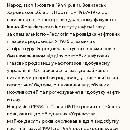
Народився 1 жовтня 1944 р. в м. Вовчанськ
Харківської області. Протягом 1967–1972 рр.
навчався на геологорозвідувальному факультеті
Івано-Франківського інституту нафти і газу
за спеціальністю «Геологія та розвідка нафтових
і газових родовищ». У 1976 p. закінчив
аспірантуру. Упродовж наступних восьми років
був начальником відділу розробки нафтових
і газових родовищ у нафтогазовидобувному
управлінні «Охтирканафтогаз», де займався
питаннями розробки родовищ, уточнення їхньої
геологічної будови, оцінювання видобувних
можливостей та прогнозування видобутку нафти
й газу.
Наприкінці 1984 р. Геннадій Петрович перейшов
працювати до об’єднання «Укрнафта».
Майже десять років очолював відділ видобутку
нафти й газу. З 1991 до 1994 pp. проходив курси