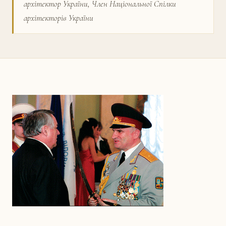
архітектор України, Член Національної Спілки
архітекторів України