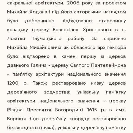
сакральної архітектури. 2006 року за проектом
Михайла Ходана і під його авторським наглядом
було доброчинно відбудовано старовинну
козацьку церкву Вознесіння Христового в с.
Локітки Тлумацького району. За сприяння
Михайла Михайловича як обласного архітектора
було відтворено в камені першу із церков
давнього Галича - церкву Святого Пантелеймона
- пам'ятку архітектури національного значення
1200 р. Також реставровано низку церков
дерев'яного зодчества: унікальну пам'ятку
архітектури національного значення - церкву
Різдва Пресвятої Богородиці 1615 р. в смт.
Ворохта (цю дерев'яну споруду реставровано
без жодного цвяха), унікальну дерев'яну пам'ятку