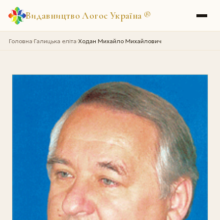
Видавництво Логос Україна
®
Головна
Галицька еліта
Ходан Михайло Михайлович
›
›