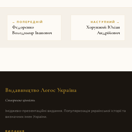
← ПОПЕРЕДНІЙ
НАСТУПНИЙ →
Федоренко
Хорунжий Юліан
Володимир Іванович
Андрійович
Видавництво Логос Україна
Створюємо цінність
Іміджево-презентаційні видання. Популяризація української історії та
визначних імен України.
ВИДАННЯ