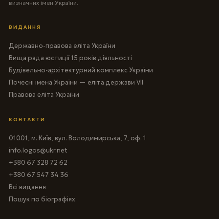
визначних імен України.
ВИДАННЯ
Державно-правова еліта України
Вища рада юстиції 15 років діяльності
Будівельно-архітектурний комплекс України
Почесні імена України — еліта держави VII
Правова еліта України
КОНТАКТИ
01001, м. Київ, вул. Володимирська, 7, оф. 1
info.logos@ukr.net
+380 67 328 72 62
+380 67 547 34 36
Всі видання
Пошук по біографіях