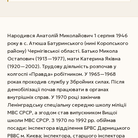
Народився Анатолій Миколайович 1 серпня 1946
року в с. Атюша Батуринського (нині Коропського
району) Чернігівської області. Батько Микола
Остапович (1913—1977), мати Катерина Яківна
(1920—2002). Трудову діяльність розпочав у
колгоспі «Правда» робітником. У 1965—1968
роках проходив службу у Збройних силах. Після
демобілізації почав працювати в органах
внутрішніх справ. У 1970 році закінчив
Ленінградську спеціальну середню школу міліції
МВС СРСР, а згодом став випускником Вищої
школи МВС СРСР. З 1970 по 1992 рр. обіймав
посади: інспектора відділення БРВС Дарницького
РВВС м. Києва; інспектора, старшого інспектора