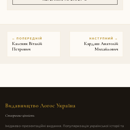
← ПОПЕРЕДНІЙ
НАСТУПНИЙ →
Каленяк Віталій
Кардаш Анатолій
Петрович
Михайлович
Видавництво Логос Україна
Створюємо цінність
Іміджево-презентаційні видання. Популяризація української історії та