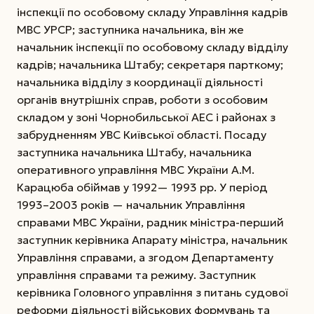
інспекції по особовому складу Управління кадрів
МВС УРСР; заступника начальника, він же
начальник інспекції по особовому складу відділу
кадрів; начальника Штабу; секретаря парткому;
начальника відділу з координації діяльності
органів внутрішніх справ, роботи з особовим
складом у зоні Чорнобильської АЕС і районах з
забрудненням УВС Київської області.
Посаду
заступника начальника Штабу, начальника
оперативного управління МВС України А.М.
Карацюба обіймав у 1992— 1993 рр. У період
1993–2003 років — начальник Управління
справами МВС України, радник міністра-перший
заступник керівника Апарату міністра, начальник
Управління справами, а згодом Департаменту
управління справами та режиму. Заступник
керівника Головного управління з питань судової
реформи діяльності військових формувань та