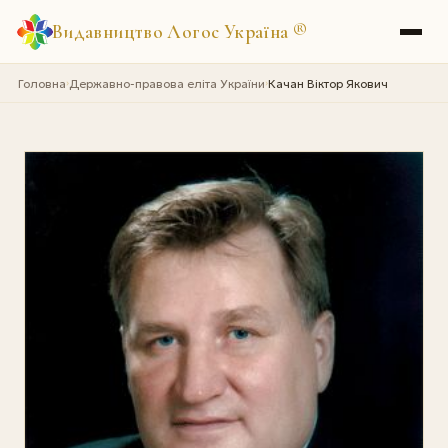
Видавництво Логос Україна
®
Головна
Державно-правова еліта України
Качан Віктор Якович
›
›