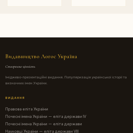
Видавництво Логос Україна
Створюємо цінність
Іміджево-презентаційні видання. Популяризація української історії та
визначних імен України.
ВИДАННЯ
Правова еліта України
Почесні імена України — еліта держави IV
Почесні імена України — еліта держави
Науковці України — еліта держави VIII