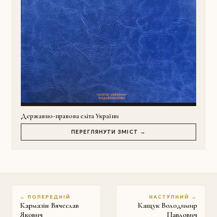
Державно-правова еліта України
ПЕРЕГЛЯНУТИ ЗМІСТ →
← ПОПЕРЕДНІЙ
НАСТУПНИЙ →
Кармазін Вячеслав
Кащук Володимир
Якович
Павлович