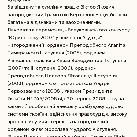
За віддану та сумлінну працю Віктор Якович
нагороджений Грамотою Верховної Ради України,
багатьма відзнаками та заохоченнями.
Лауреат та переможець Всеукраїнського конкурсу
"Юрист року-2007" у номінації "Суддя".
Нагороджений: орденом Преподобного Агапіта
Печерського ІІІ ступеня (2005), орденом
Рівноапос-тольного Князя Володимира ІІ ступеня
(2007) та ІІІ ступеня (2006), орденом
Преподобного Нестора Літописця ІІ ступеня
(2008), орденом Святого апостола Андрія
Первозванного (2008). Указом Президента
України № 745/2008 від 20 серпня 2008 року за
вагомий особистий внесок у розбудову судової
системи України, здійснення правосуддя, високу
про-фесійну майстерність нагороджений
орденом князя Ярослава Мудрого V ступеня.
Віктор Якович - чудовий сім'янин. Дружина Лідія -