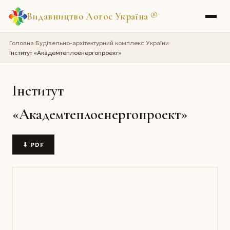
Видавництво Логос Україна
®
Головна
Будівельно-архітектурний комплекс України
›
›
Інститут «Академтеплоенергопроект»
Інститут
«Академтеплоенергопроект»
⬇ PDF