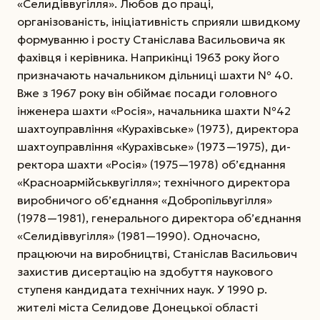
«Селидіввугілля». Любов до праці,
організованість, ініціативність сприяли швидкому
формуванню і росту Станіслава Васильовича як
фахівця і керівника. Наприкінці 1963 року його
призначають начальником дільниці шахти № 40.
Вже з 1967 року він обіймає посади головного
інженера шахти «Росія», начальника шахти №42
шахтоуправління «Курахівське» (1973), директора
шахтоуправління «Курахівське» (1973—1975), ди­
ректора шахти «Росія» (1975—1978) об’єднання
«Красноармійськвугілля»; технічного директора
виробничого об’єднання «Добропільвугілля»
(1978—1981), генерального директора об’єднання
«Селидіввугілля» (1981—1990).
Одночасно,
працюючи на виробництві, Станіслав Васильович
захистив дисертацію на здобуття наукового
ступеня кандидата технічних наук. У 1990 р.
жителі міста Селидове Донецької області