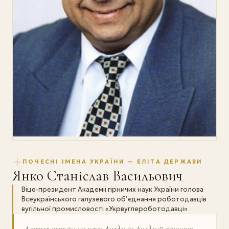
ПОЧЕСНІ ІМЕНА УКРАЇНИ — ЕЛІТА ДЕРЖАВИ
Янко Станіслав Васильович
Віце-президент Академії гірничих наук України голова
Всеукраїнського галузевого об’єднання роботодавців
вугільної промисловості «Укрвуглероботодавці»