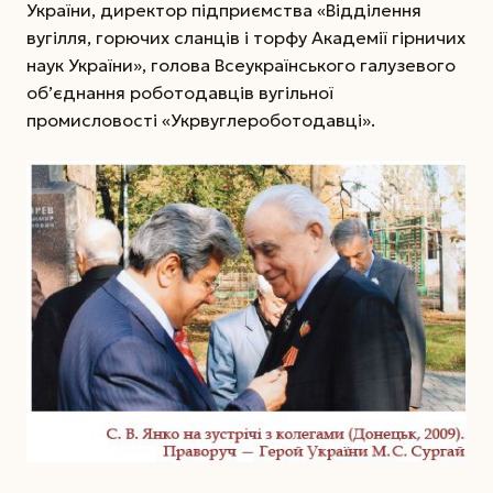
України, директор підприємства «Відділення
вугілля, горючих сланців і торфу Академії гірничих
наук України», голова Всеукраїнського галузевого
об’єднання роботодавців вугільної
промисловості «Укр­вуглероботодавці».