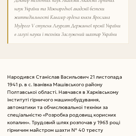
Доктор технічних наук Академік Академії гірничих
наук України та Міжнародної академії безпеки
життєдіяльності Кавалер ордена князя Ярослава
Мудрого V ступеня Лауреат Державної премії України
в галузі науки і техніки Заслужений шахтар України
Народився Станіслав Васильович 21 листопада
1941 р. в с. Іванівка Машівського району
Полтавської області. Навчався в Харківському
інституті гірничого машинобудування,
автоматики та обчислювальної техніки за
спеціальністю «Розробка родовищ корисних
копалин». Трудовий шлях розпочав у 1963 році
гірничим майстром шахти № 40 тресту