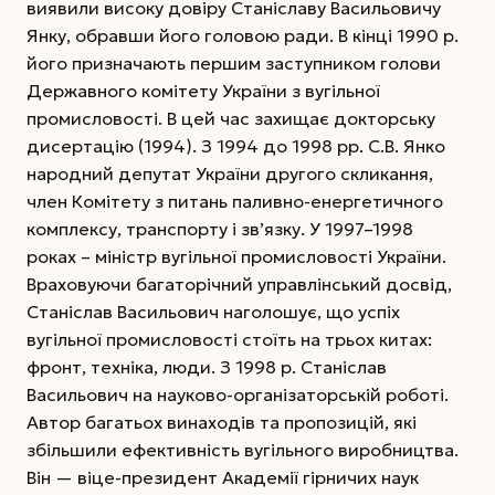
виявили високу довіру Станіславу Васильовичу
Янку, обравши його головою ради. В кінці 1990 р.
його призначають першим заступником голови
Державного комітету України з вугільної
промисловості. В цей час захищає докторську
дисертацію (1994). З 1994 до 1998 рр. С.В. Янко
народний депутат України другого скликання,
член Комітету з питань паливно-енергетичного
комплексу, транспорту і зв’язку. У 1997–1998
роках – міністр вугільної промисловості України.
Враховуючи багаторічний управлінський досвід,
Станіслав Васильович наголошує, що успіх
вугільної промисловості стоїть на трьох китах:
фронт, техніка, люди. З 1998 р. Станіслав
Васильович на науково-організаторській роботі.
Автор багатьох винаходів та пропозицій, які
збільшили ефективність вугільного виробництва.
Він — віце-президент Академії гірничих наук