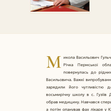
М
икола Васильович Гульч
Річка Пермської обл
повернулась до рідни
Васильовича. Важкі випробуван
зарядили його чутливістю д
восьмирічну школу в с. Гузіїв
обрав медицину. Навчався сперш
а потім опанував фах лікаря у К