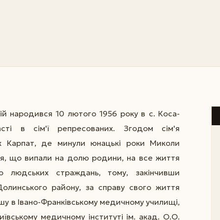
ій народився 10 лютого 1956 року в с. Коса-
асті в сім'ї репресованих. Згодом сім'я
х Карпат, де минули юнацькі роки Миколи
ня, що випали на долю родини, на все життя
о людських страждань, тому, закінчивши
 Долинського району, за справу свого життя
у в Івано-Франківському медичному училищі,
иївському медичному інституті ім. акад. О.О.