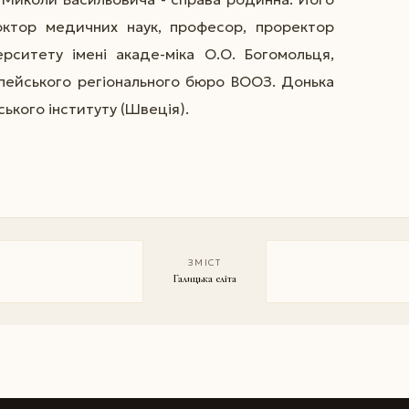
октор медичних наук, професор, проректор
рситету імені акаде-міка О.О. Богомольця,
-пейського регіонального бюро ВООЗ. Донька
нського інституту (Швеція).
ЗМІСТ
Галицька еліта