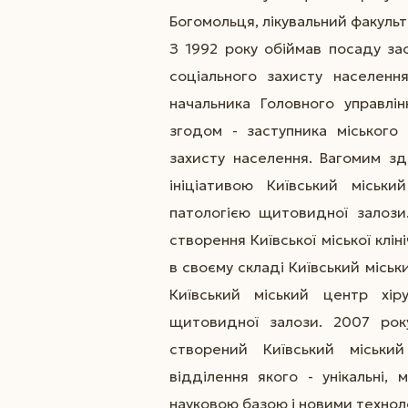
Богомольця, лікувальний факульте
З 1992 року обіймав посаду з
соціального захисту населення 
начальника Головного управлі
згодом - заступника міського
захисту населення. Вагомим з
ініціативою Київський міськи
патологією щитовидної залози
створення Київської міської клін
в своєму складі Київський місь
Київський міський центр хіру
щитовидної залози. 2007 року
створений Київський міський
відділення якого - унікальні,
науковою базою і новими технолог