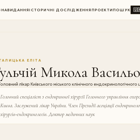
🇺
ВНА
ВИДАННЯ
ІСТОРИЧНІ ДОСЛІДЖЕННЯ
ПРОЕКТИ
ПОШУК
ГАЛИЦЬКА ЕЛІТА
ульчій Микола Василь
Головний лІкар Київського міського клінічного ендокринологічного
Головний спеціаліст з ендокринної хірургії Головного управління охор
Києва. Заслужений лікар України. Член Президії асоціації ендокриноло
хірургів-ендокринологів. Доктор медичних наук