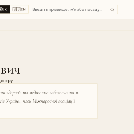

🇬🇧
UK
EN
ович
 центру
они здоров'я та медичного забезпечення м.
гів України, член Міжнародної асоціації