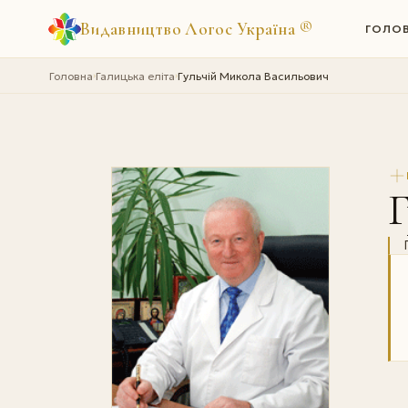
Видавництво Логос Україна
®
ГОЛО
Головна
Галицька еліта
Гульчій Микола Васильович
›
›
Г