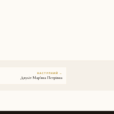
НАСТУПНИЙ →
Двуліт Мар'яна Петрівна