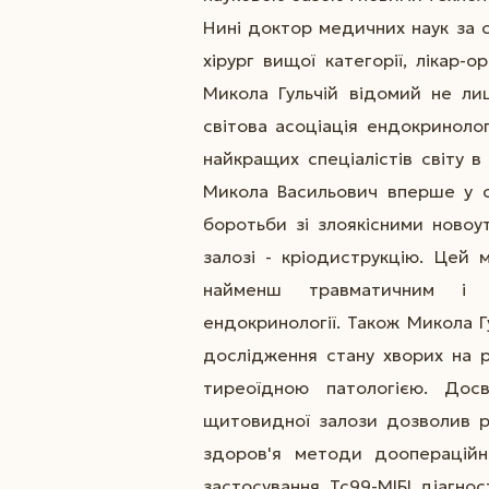
Нині доктор медичних наук за с
хірург вищої категорії, лікар-
Микола Гульчій відомий не ли
світова асоціація ендокринолог
найкращих спеціалістів світу в
Микола Васильович вперше у св
боротьби зі злоякісними новоу
залозі - кріодиструкцію. Цей 
найменш травматичним і н
ендокринології. Також Микола Г
дослідження стану хворих на 
тиреоїдною патологією. Досв
щитовидної залози дозволив р
здоров'я методи доопераційн
застосування Тс99-МІБІ діагно