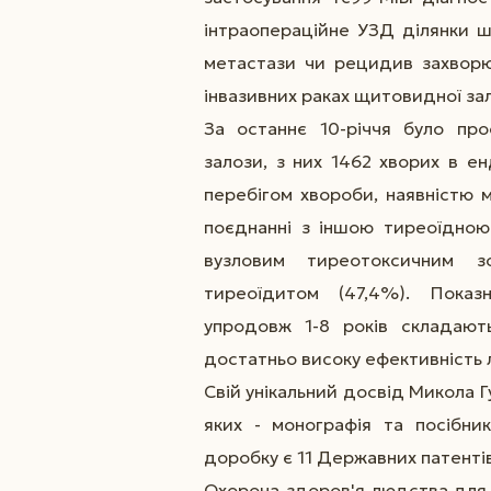
інтраопераційне УЗД ділянки ши
метастази чи рецидив захворюв
інвазивних раках щитовидної за
За останнє 10-річчя було пр
залози, з них 1462 хворих в е
перебігом хвороби, наявністю 
поєднанні з іншою тиреоїдною
вузловим тиреотоксичним з
тиреоїдитом (47,4%). Показ
упродовж 1-8 років складаю
достатньо високу ефективність л
Свій унікальний досвід Микола Г
яких - монографія та посібни
доробку є 11 Державних патентів
Охорона здоров'я людства для 