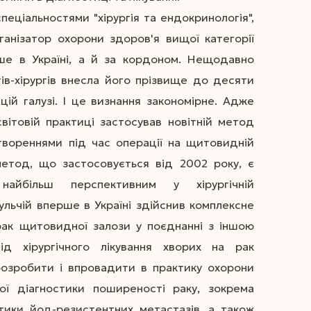
пеціальностями "хірургія та ендокринологія",
організатор охорони здоров'я вищої категорії
ше в Україні, а й за кордоном. Нещодавно
ів-хірургів внесла його прізвище до десяти
 цій галузі. І це визнання закономірне. Адже
ітовій практиці застосував новітній метод
твореннями під час операції на щитовидній
метод, що застосовується від 2002 року, є
айбільш перспективним у хірургічній
ульчій вперше в Україні здійснив комплексне
рак щитовидної залози у поєднанні з іншою
ід хірургічного лікування хворих на рак
озробити і впровадити в практику охорони
ої діагностики поширеності раку, зокрема
стики йод-резистентних метастазів, а також