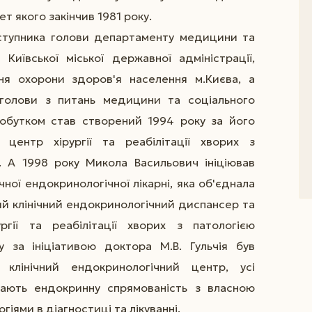
т якого закінчив 1981 року.
аступника голови департаменту медицини та
Київської міської державної адміністрації,
ння охорони здоров'я населення м.Києва, а
 голови з питань медицини та соціального
добутком став створений 1994 року за його
й центр хірургії та реабілітації хворих з
. А 1998 року Микола Васильович ініціював
ічної ендокринологічної лікарні, яка об'єднала
кий клінічний ендокринологічний диспансер та
ргії та реабілітації хворих з патологією
 за ініціативою доктора М.В. Гульчія був
 клінічний ендокринологічний центр, усі
 мають ендокринну спрямованість з власною
іями в діагностиці та лікуванні.