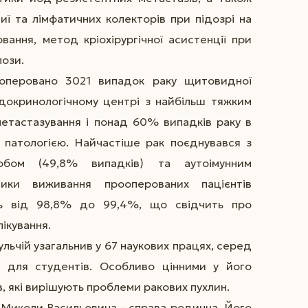
ї та лімфатичних колекторів при підозрі на
ання, метод кріохірургічної асистенції при
лози.
ооперовано 3021 випадок раку щитовидної
ндокринологічному центрі з найбільш тяжким
метастазування і понад 60% випадків раку в
 патологією. Найчастіше рак поєднувався з
обом (49,8% випадків) та аутоімунним
ники виживання прооперованих пацієнтів
ть від 98,8% до 99,4%, що свідчить про
ікування.
ульчій узагальнив у 67 наукових працях, серед
к для студентів. Особливо цінними у його
, які вирішують проблеми ракових пухлин.
Миколи Васильовича - справа родинна. Його