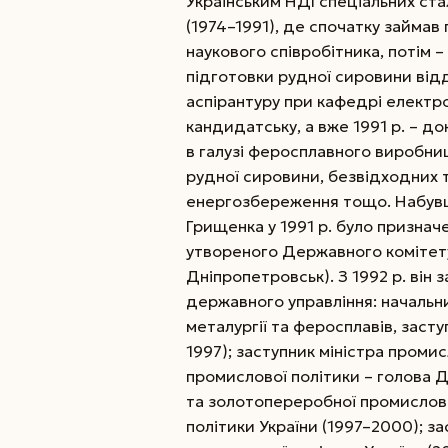
Українським НДІ спеціальних стал
(1974–1991), де спочатку займа
наукового співробітника, потім 
підготовки рудної сировини від
аспірантуру при кафедрі електром
кандидатську, а вже 1991 р. – д
в галузі феросплавного виробниц
рудної сировини, безвідходних 
енергозбереження тощо. Набувш
Грищенка у 1991 р. було призн
утвореного Державного комітету
Дніпропетровськ). З 1992 р. він 
державного управління: начальни
металургії та феросплавів, засту
1997); заступник міністра промис
промислової політики – голова
та золотопереробної промислово
політики України (1997–2000); з