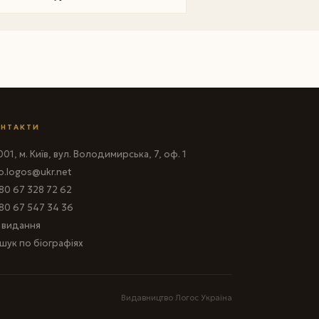
НТАКТИ
01, м. Київ, вул. Володимирська, 7, оф. 1
fo.logos@ukr.net
80 67 328 72 62
80 67 547 34 36
і видання
шук по біографіях
Видавництво Логос Україна