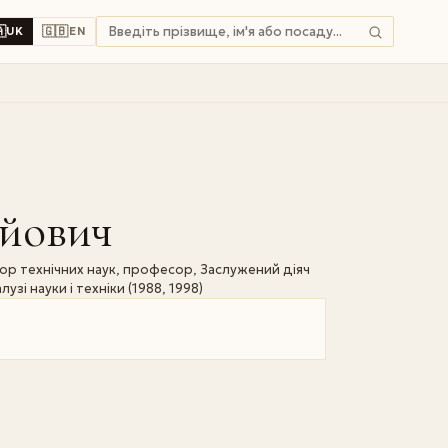

🇬🇧
UK
EN
ійович
тор технічних наук, професор, Заслужений діяч
узі науки і техніки (1988, 1998)