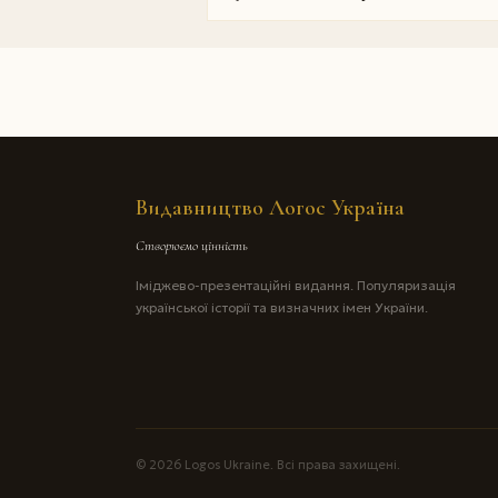
Видавництво Логос Україна
Створюємо цінність
Іміджево-презентаційні видання. Популяризація
української історії та визначних імен України.
© 2026 Logos Ukraine. Всі права захищені.