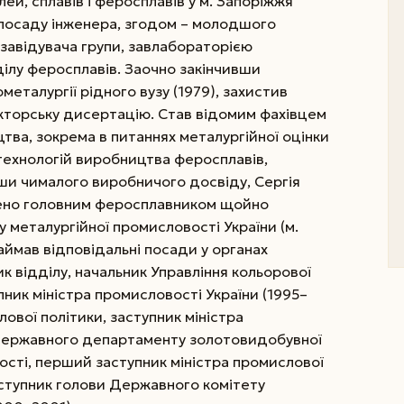
ей, сплавів і феросплавів у м. Запоріжжя
в посаду інженера, згодом – молодшого
– завідувача групи, завлабораторією
ділу феросплавів. Заочно закінчивши
еталургії рідного вузу (1979), захистив
окторську дисертацію. Став відомим фахівцем
тва, зокрема в питаннях металургійної оцінки
технологій виробництва феросплавів,
и чималого виробничого досвіду, Сергія
ачено головним феросплавником щойно
 металургійної промисловості України (м.
займав відповідальні посади у органах
к відділу, начальник Управління кольорової
пник міністра промисловості України (1995–
лової політики, заступник міністра
 Державного департаменту золотовидобувної
сті, перший заступник міністра промислової
аступник голови Державного комітету