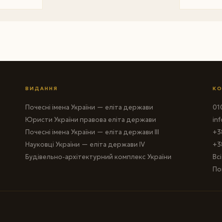
ВИДАННЯ
КО
Почесні імена України — еліта держави
010
Юристи України правова еліта держави
in
Почесні імена України — еліта держави III
+3
Науковці України — еліта держави IV
+3
Будівельно-архітектурний комплекс України
Вс
По