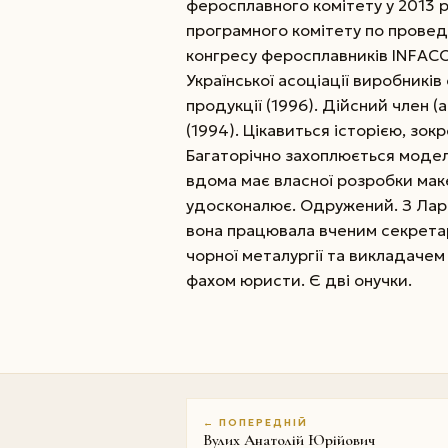
феросплавного ко­мі­тету у 201
програмного комітету по проведе
конгресу феросплавників INFAC
Української асоціації виробникі
продукції (1996). Дійсний член (
(1994). Цікавиться історією, зо
Багаторічно захоплюється моделю
вдома має власної розробки макет
удосконалює. Одружений. З Лар
вона працювала вченим секретар
чорної металургії та викладачем
фахом юристи. Є дві онучки.
← ПОПЕРЕДНІЙ
Вулих Анатолій Юрійович