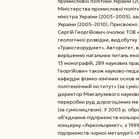
промислової політики України (
Міністерства
промислової політи
міністра України (2003–2005), з
України (2005–2010). Присвоєно 
Сергій Георгійович очолює ТОВ «
геологічної розвідки, видобутк
«Трансгеорудмет». Авторитет, в
вирішенню нагальних питань екон
13 монографій, 289 наукових пра
Георгійович також науково-педаг
кафедри фізико-хімічних основ 
політехнічний інститут» (за сумі
директор Міжгалузевого науково
переробки руд дорогоцінних ме
(за сумісництвом). У 2003 р. об
об’єднання підприємств кольоро
концерну «Укр­кольор­мет», з 1999
підприємств чорної металургії «