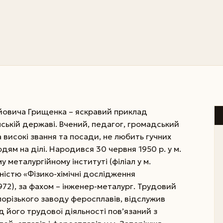
йовича Грищенка – яскравий приклад
нській державі. Вчений, педагог, громадський
 високі звання та посади, не любить гучних
дям на ділі. Народився 30 червня 1950 р. у м.
 металургійному інституті (філіал у м.
ністю «Фізико-хімічні дослідження
972), за фахом – інженер-металург. Трудовий
орізького заводу феросплавів, відслужив
д його трудової діяльності пов’язаний з