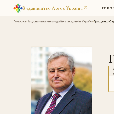
Видавництво Логос Україна
®
ГОЛО
Головна
Національна металургійна академія України
Грищенко Сер
›
›
Г