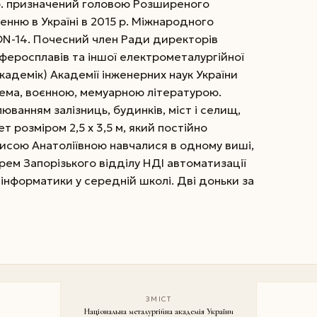
3 р. призначений головою Розширеного
нню в Україні в 2015 р. Міжнародного
ON-14. Почесний член Ради директорів
в феросплавів та іншої електрометалургійної
академік) Академії інженерних наук України
крема, воєнною, мемуарною літературою.
ванням залізниць, будинків, міст і селищ,
 розміром 2,5 х 3,5 м, який постійно
исою Анатоліївною навчалися в одному виші,
ем Запорізького відділу НДІ автоматизації
 інформатики у середній школі. Дві доньки за
ЗМІСТ
Національна металургійна академія України