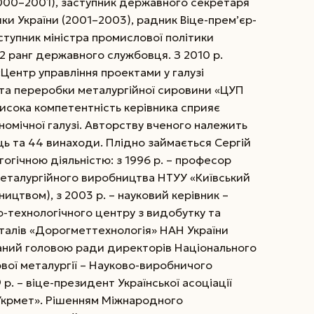
2000–2001), заступник державного секретаря
ки України (2001–2003), радник Віце-прем’єр-
аступник міністра промислової політики
2 ранг державного службовця. З 2010 р.
Центр управління проектами у галузі
у та переробки металургійної сировини «ЦУП
исока компетентність керівника сприяє
омічної галузі. Авторству вченого належить
ць та 44 винаходи. Плідно займається Сергій
огічною діяльністю: з 1996 р. – професор
металургійного виробництва НТУУ «Київський
сництвом), з 2003 р. – науковий керівник –
-технологічного центру з видобутку та
талів «Дорогметтехнологія» НАН України
раний головою ради директорів На­ціонального
вої металургії – Науково-виробничого
 р. – віце-президент Української асоціації
Укр­мет». Рішенням Міжнародного